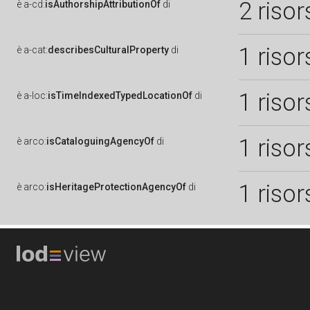
2 risor
è
a-cd:
isAuthorshipAttributionOf
di
1 risor
è
a-cat:
describesCulturalProperty
di
1 risor
è
a-loc:
isTimeIndexedTypedLocationOf
di
1 risor
è
arco:
isCataloguingAgencyOf
di
1 risor
è
arco:
isHeritageProtectionAgencyOf
di