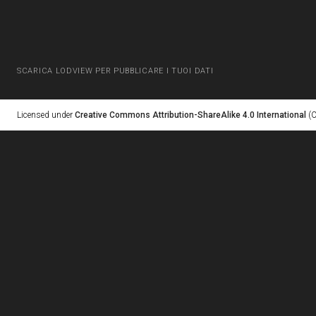
SCARICA LODVIEW PER PUBBLICARE I TUOI DATI
Licensed under
Creative Commons Attribution-ShareAlike 4.0 International
(C