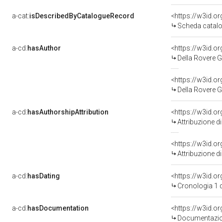
a-cat:
isDescribedByCatalogueRecord
<https://w3id.
Scheda catalo
a-cd:
hasAuthor
<https://w3id.
Della Rovere 
<https://w3id.
Della Rovere G
a-cd:
hasAuthorshipAttribution
<https://w3id.o
Attribuzione d
<https://w3id.o
Attribuzione d
a-cd:
hasDating
<https://w3id.
Cronologia 1 
a-cd:
hasDocumentation
Documentazion