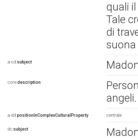
quali i
Tale c
di trav
suona 
Madon
a-cd:
subject
Person
core:
description
angeli
centrale
a-dd:
positionInComplexCulturalProperty
Madon
dc:
subject