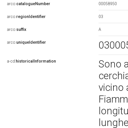
00058950
arco:
catalogueNumber
03
arco:
regionIdentifier
A
arco:
suffix
03000
arco:
uniqueIdentifier
Sono at
a-cd:
historicalInformation
cerchi
vicino
Fiamme
longit
lunghe