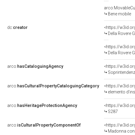
arco:MovableCul
Bene mobile
dc:
creator
<https://w3id.
Della Rovere 
<https://w3id.
Della Rovere G
arco:
hasCataloguingAgency
<https://w3id.
Soprintendenza per i 
arco:
hasCulturalPropertyCataloguingCategory
<https://w3id.o
elemento d'in
arco:
hasHeritageProtectionAgency
<https://w3id.
S287
arco:
isCulturalPropertyComponentOf
<https://w3id.o
Madonna con Bambino e angeli 