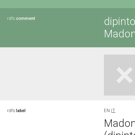
dipinto
rdfs:
comment
Madon
rdfs:
label
EN
IT
Madon