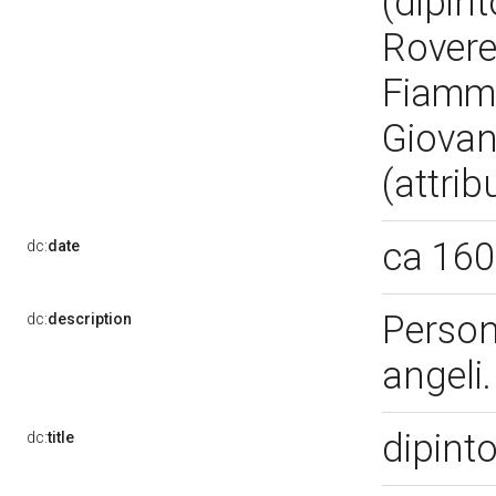
(dipint
Rovere
Fiamme
Giovan
(attrib
ca 16
dc:
date
Person
dc:
description
angeli
dipint
dc:
title