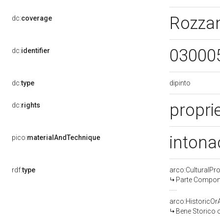
Rozza
dc:
coverage
03000
dc:
identifier
dipinto
dc:
type
proprie
dc:
rights
intona
pico:
materialAndTechnique
rdf:
type
arco:CulturalP
Parte Compone
arco:HistoricOrA
Bene Storico o