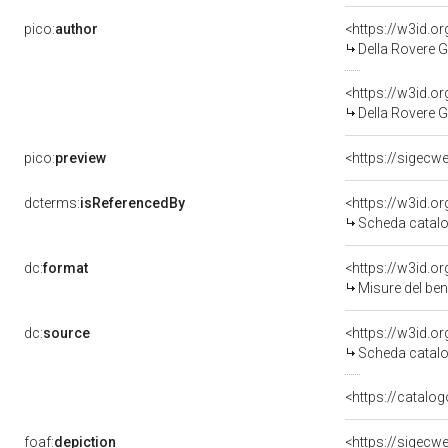
pico:
author
<https://w3id.
Della Rovere 
<https://w3id.
Della Rovere G
pico:
preview
<https://sigecw
dcterms:
isReferencedBy
<https://w3id.
Scheda catalo
dc:
format
<https://w3id.
Misure del be
dc:
source
<https://w3id.
Scheda catalo
<https://catalog
foaf:
depiction
<https://sigecw