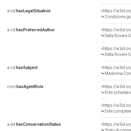
a-cd:
hasLegalSituation
Condizione giu
a-cd:
hasPreferredAuthor
<https://w3id.
Della Rovere 
<https://w3id.
Della Rovere G
a-cd:
hasSubject
<https://w3id.
Madonna Con 
core:
hasAgentRole
<https://w3id.
Ente schedatore del bene 03
<https://w3id.o
Ente competente per t
a-dd:
hasConservationStatus
<https://w3id.o
Stato di cons