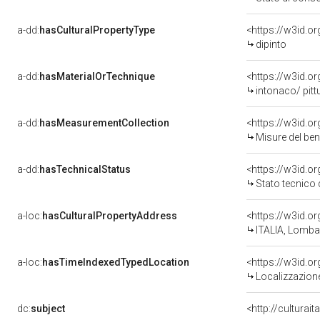
a-dd:
hasCulturalPropertyType
<https://w3id.
dipinto
a-dd:
hasMaterialOrTechnique
<https://w3id.o
intonaco/ pitt
a-dd:
hasMeasurementCollection
<https://w3id.
Misure del be
a-dd:
hasTechnicalStatus
<https://w3id.o
Stato tecnico
a-loc:
hasCulturalPropertyAddress
<https://w3id.
ITALIA, Lomba
a-loc:
hasTimeIndexedTypedLocation
<https://w3id.
Localizzazione
dc:
subject
<http://culturai