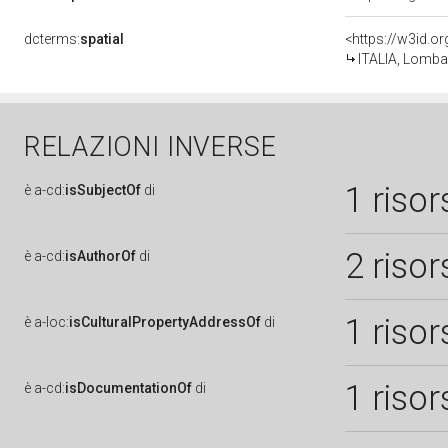
dcterms:
spatial
<https://w3id.
ITALIA, Lomba
RELAZIONI INVERSE
1 risor
è
a-cd:
isSubjectOf
di
2 risor
è
a-cd:
isAuthorOf
di
1 risor
è
a-loc:
isCulturalPropertyAddressOf
di
1 risor
è
a-cd:
isDocumentationOf
di