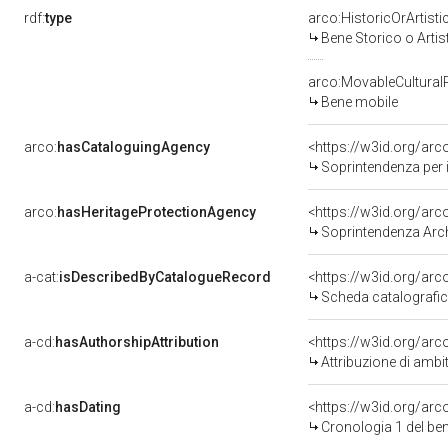
rdf:
type
arco:HistoricOrArtisti
Bene Storico o Artis
arco:MovableCultural
Bene mobile
arco:
hasCataloguingAgency
<https://w3id.org/a
Soprintendenza per 
arco:
hasHeritageProtectionAgency
<https://w3id.org/a
Soprintendenza Arch
a-cat:
isDescribedByCatalogueRecord
<https://w3id.org/a
Scheda catalografi
a-cd:
hasAuthorshipAttribution
<https://w3id.org/arc
Attribuzione di ambi
a-cd:
hasDating
<https://w3id.org/ar
Cronologia 1 del b