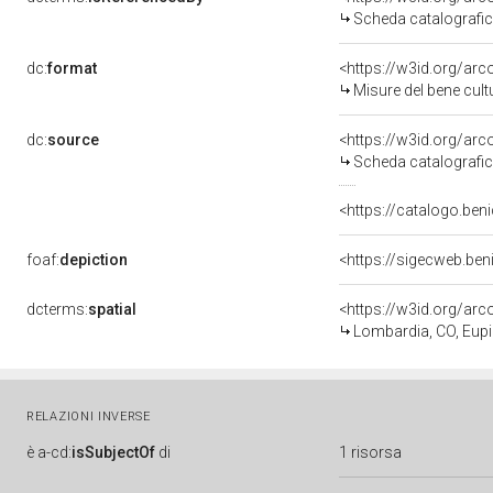
Scheda catalografi
dc:
format
<https://w3id.org/ar
Misure del bene cul
dc:
source
<https://w3id.org/a
Scheda catalografi
<https://catalogo.beni
foaf:
depiction
<https://sigecweb.be
dcterms:
spatial
<https://w3id.org/a
Lombardia, CO, Eupi
RELAZIONI INVERSE
è
a-cd:
isSubjectOf
di
1 risorsa