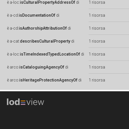
è
a-loc:
isCulturalPropertyAddressOf
di
1 risorsa
è
a-cd:
isDocumentationOf
di
1 risorsa
è
a-cd:
isAuthorshipAttributionOf
di
1 risorsa
è
a-cat:
describesCulturalProperty
di
1 risorsa
è
a-loc:
isTimeIndexedTypedLocationOf
di
1 risorsa
è
arco:
isCataloguingAgencyOf
di
1 risorsa
è
arco:
isHeritageProtectionAgencyOf
di
1 risorsa