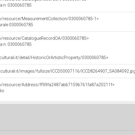
ca n: 0300060785
co/resource/MeasurementCollection/0300060785-1>
turale 0300060785
rco/resource/CatalogueRecordOA/0300060785>
ca n: 0300060785
culturali.it/detail/HistoricOrArtisticProperty/0300060785>
niculturali.it/images/fullsize/ICCD50007116/ICCD8264907_SA084092.jp
rco/resource/Address/ff99fa2487abb7159b761fa87a20211f>
lio