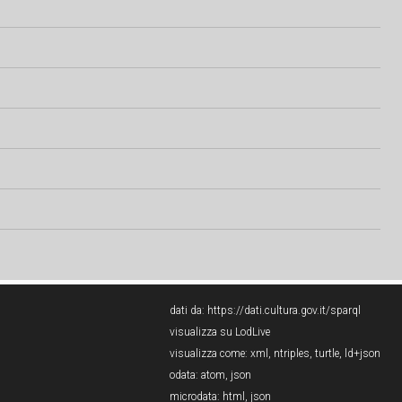
dati da:
https://dati.cultura.gov.it/sparql
visualizza su LodLive
visualizza come:
xml
,
ntriples
,
turtle
,
ld+json
odata:
atom
,
json
microdata:
html
,
json