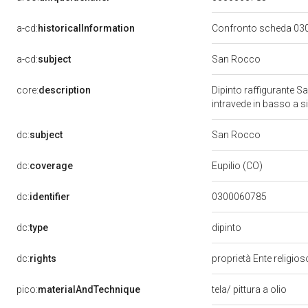
a-cd:
historicalInformation
Confronto scheda 0
a-cd:
subject
San Rocco
core:
description
Dipinto raffigurante S
intravede in basso a s
dc:
subject
San Rocco
dc:
coverage
Eupilio (CO)
dc:
identifier
0300060785
dipinto
dc:
type
dc:
rights
proprietà Ente religio
pico:
materialAndTechnique
tela/ pittura a olio