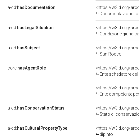
a-cd:
hasDocumentation
<https://w3id.org/a
Documentazione foto
a-cd:
hasLegalSituation
<https://w3id.org/arc
Condizione giuridica
a-cd:
hasSubject
<https://w3id.org/a
San Rocco
core:
hasAgentRole
<https://w3id.org/ar
Ente schedatore del be
<https://w3id.org/ar
Ente competente per
a-dd:
hasConservationStatus
<https://w3id.org/ar
Stato di conservazi
a-dd:
hasCulturalPropertyType
<https://w3id.org/a
dipinto