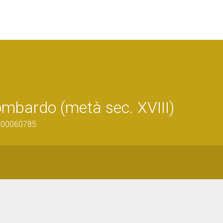
ombardo (metà sec. XVIII)
0300060785