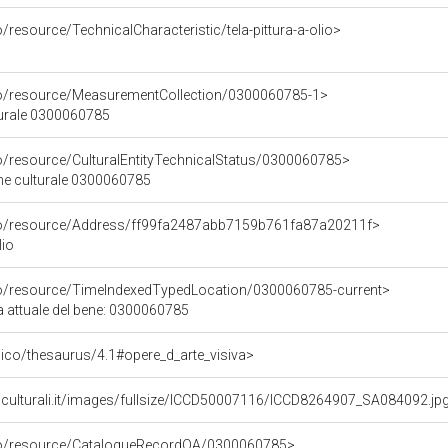
/resource/TechnicalCharacteristic/tela-pittura-a-olio>
co/resource/MeasurementCollection/0300060785-1>
turale 0300060785
co/resource/CulturalEntityTechnicalStatus/0300060785>
ene culturale 0300060785
rco/resource/Address/ff99fa2487abb7159b761fa87a20211f>
lio
co/resource/TimeIndexedTypedLocation/0300060785-current>
a attuale del bene: 0300060785
it/pico/thesaurus/4.1#opere_d_arte_visiva>
niculturali.it/images/fullsize/ICCD50007116/ICCD8264907_SA084092.jp
rco/resource/CatalogueRecordOA/0300060785>