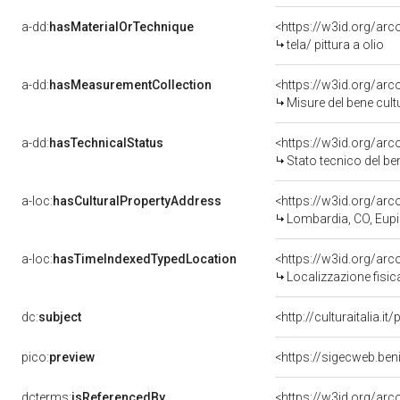
a-dd:
hasMaterialOrTechnique
<https://w3id.org/arco
tela/ pittura a olio
a-dd:
hasMeasurementCollection
<https://w3id.org/ar
Misure del bene cul
a-dd:
hasTechnicalStatus
<https://w3id.org/ar
Stato tecnico del b
a-loc:
hasCulturalPropertyAddress
<https://w3id.org/a
Lombardia, CO, Eupi
a-loc:
hasTimeIndexedTypedLocation
<https://w3id.org/ar
Localizzazione fisic
dc:
subject
<http://culturaitalia.
pico:
preview
<https://sigecweb.be
dcterms:
isReferencedBy
<https://w3id.org/a