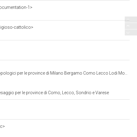
ocumentation-1>
ligioso-cattolico>
r le province di Milano Bergamo Como Lecco Lodi Monza Pavia Sondrio Varese
esaggio per le province di Como, Lecco, Sondrio e Varese
0c>