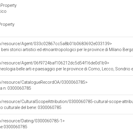
cProperty
tico
Property
rco/resource/Agent/033c02867cc5a8b01b0683692e033139>
i beni storici artistici ed etnoantropologici per le province di Milano
rco/resource/Agent/06f9724baf106212dc5d54f16de0d1b9>
eologia belle arti e paesaggio per le province di Como, Lecco, Sondrio 
rco/resource/CatalogueRecordOA/0300060785>
ca n: 0300060785
o/resource/CulturalScopeAttribution/0300060785-cultural-scope-attrib
to culturale del bene: 0300060785
co/resource/Dating/0300060785-1>
ene 0300060785