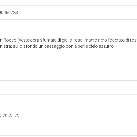
300060783
an Rocco (veste ocra sfumata di giallo-rosa, manto nero foderato di ross
inistra; sullo sfondo un paesaggio con alberi e cielo azzurro
so cattolico