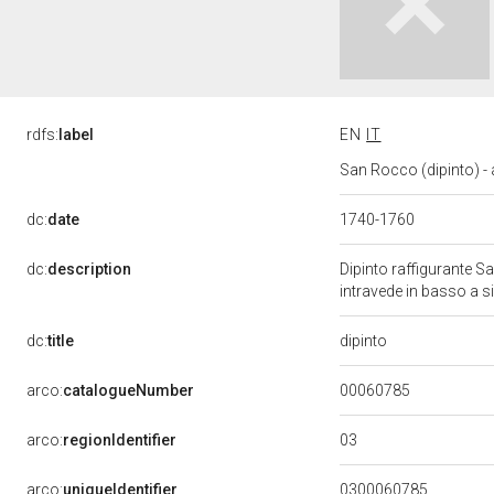
rdfs:
label
EN
IT
San Rocco (dipinto) -
dc:
date
1740-1760
dc:
description
Dipinto raffigurante S
intravede in basso a s
dipinto
dc:
title
00060785
arco:
catalogueNumber
03
arco:
regionIdentifier
arco:
uniqueIdentifier
0300060785