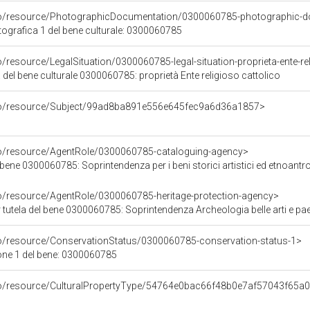
rco/resource/PhotographicDocumentation/0300060785-photographic-d
grafica 1 del bene culturale: 0300060785
o/resource/LegalSituation/0300060785-legal-situation-proprieta-ente-re
 del bene culturale 0300060785: proprietà Ente religioso cattolico
rco/resource/Subject/99ad8ba891e556e645fec9a6d36a1857>
co/resource/AgentRole/0300060785-cataloguing-agency>
ne 0300060785: Soprintendenza per i beni storici artistici ed etnoantropologici pe
co/resource/AgentRole/0300060785-heritage-protection-agency>
 tutela del bene 0300060785: Soprintendenza Archeologia belle arti e pa
co/resource/ConservationStatus/0300060785-conservation-status-1>
one 1 del bene: 0300060785
rco/resource/CulturalPropertyType/54764e0bac66f48b0e7af57043f65a