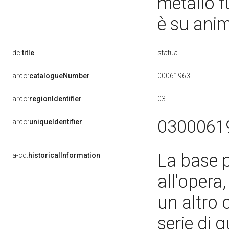
metallo f
è su ani
statua
dc:
title
00061963
arco:
catalogueNumber
03
arco:
regionIdentifier
0300061
arco:
uniqueIdentifier
La base 
a-cd:
historicalInformation
all'oper
un altro 
serie di 