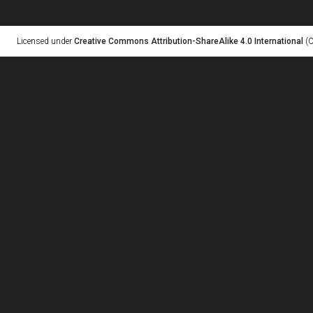
Licensed under
Creative Commons Attribution-ShareAlike 4.0 International
(C