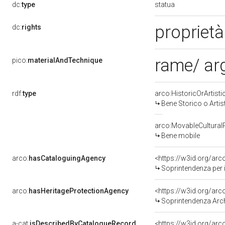
statua
dc:
type
proprietà
dc:
rights
rame/ ar
pico:
materialAndTechnique
rdf:
type
arco:HistoricOrArtisti
Bene Storico o Artis
arco:MovableCultural
Bene mobile
arco:
hasCataloguingAgency
<https://w3id.org/a
Soprintendenza per i beni st
arco:
hasHeritageProtectionAgency
<https://w3id.org/a
Soprintendenza Arch
a-cat:
isDescribedByCatalogueRecord
<https://w3id.org/a