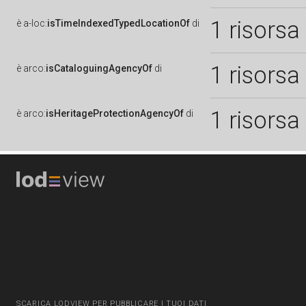
1 risorsa
è
a-loc:
isTimeIndexedTypedLocationOf
di
1 risorsa
è
arco:
isCataloguingAgencyOf
di
1 risorsa
è
arco:
isHeritageProtectionAgencyOf
di
SCARICA LODVIEW PER PUBBLICARE I TUOI DATI