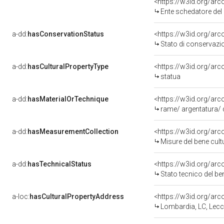
<https://w3id.org/ar
Ente schedatore del bene 0300061963:
a-dd:
hasConservationStatus
<https://w3id.org/ar
Stato di conservazi
a-dd:
hasCulturalPropertyType
<https://w3id.org/a
statua
a-dd:
hasMaterialOrTechnique
<https://w3id.org/arc
rame/ argentatura/ 
a-dd:
hasMeasurementCollection
<https://w3id.org/ar
Misure del bene cul
a-dd:
hasTechnicalStatus
<https://w3id.org/ar
Stato tecnico del b
a-loc:
hasCulturalPropertyAddress
<https://w3id.org/a
Lombardia, LC, Lec