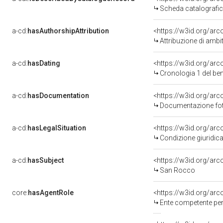
Scheda catalografi
a-cd:
hasAuthorshipAttribution
<https://w3id.org/arc
Attribuzione di ambi
a-cd:
hasDating
<https://w3id.org/ar
Cronologia 1 del b
a-cd:
hasDocumentation
Documentazione foto
a-cd:
hasLegalSituation
Condizione giuridica
a-cd:
hasSubject
<https://w3id.org/a
San Rocco
core:
hasAgentRole
<https://w3id.org/ar
Ente competente per tutela de