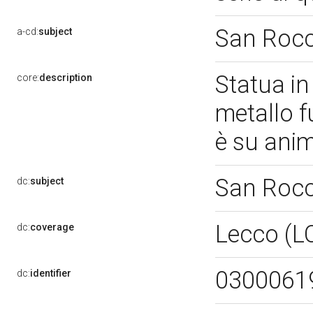
San Roc
a-cd:
subject
Statua in
core:
description
metallo f
è su ani
San Roc
dc:
subject
Lecco (L
dc:
coverage
0300061
dc:
identifier