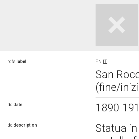
rdfs:
label
EN
IT
San Rocc
(fine/ini
1890-19
dc:
date
Statua in
dc:
description