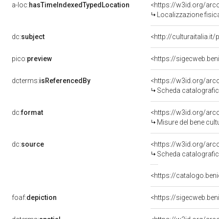
a-loc:
hasTimeIndexedTypedLocation
<https://w3id.org/ar
Localizzazione fisic
dc:
subject
<http://culturaitalia.
pico:
preview
<https://sigecweb.be
dcterms:
isReferencedBy
<https://w3id.org/a
Scheda catalografi
dc:
format
<https://w3id.org/ar
Misure del bene cul
dc:
source
<https://w3id.org/a
Scheda catalografi
<https://catalogo.beni
foaf:
depiction
<https://sigecweb.be