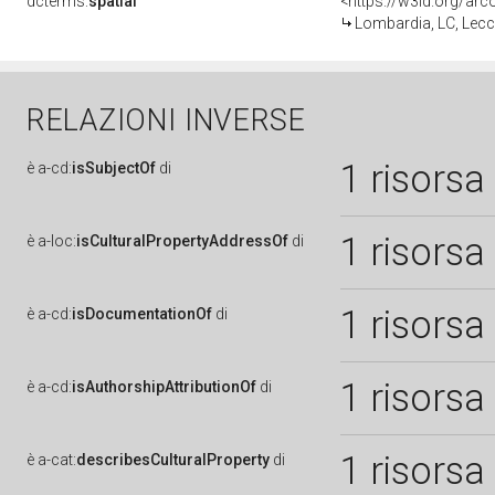
dcterms:
spatial
<https://w3id.org/a
Lombardia, LC, Lec
RELAZIONI INVERSE
1 risorsa
è
a-cd:
isSubjectOf
di
1 risorsa
è
a-loc:
isCulturalPropertyAddressOf
di
1 risorsa
è
a-cd:
isDocumentationOf
di
1 risorsa
è
a-cd:
isAuthorshipAttributionOf
di
1 risorsa
è
a-cat:
describesCulturalProperty
di