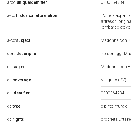
arco:
uniqueIdentifier
0300064934
a-cd:
historicalInformation
L'opera appartie
affreschi origin
lombardo attivo
a-cd:
subject
Madonna con Ba
core:
description
Personaggi: Mad
dc:
subject
Madonna con Ba
dc:
coverage
Vidigulfo (PV)
dc:
identifier
0300064934
dc:
type
dipinto murale
dc:
rights
proprietà Ente r