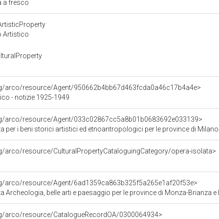
a a fresco
rtisticProperty
 Artistico
turalProperty
org/arco/resource/Agent/950662b4bb67d463fcda0a46c17b4a4e>
ico - notizie 1925-1949
org/arco/resource/Agent/033c02867cc5a8b01b0683692e033139>
 per i beni storici artistici ed etnoantropologici per le province di 
rg/arco/resource/CulturalPropertyCataloguingCategory/opera-isolata>
org/arco/resource/Agent/6ad1359ca863b325f5a265e1af20f53e>
 Archeologia, belle arti e paesaggio per le province di Monza-Brianza e
org/arco/resource/CatalogueRecordOA/0300064934>