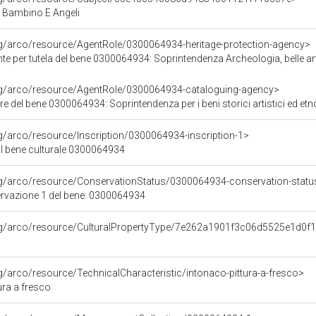
Bambino E Angeli
rg/arco/resource/AgentRole/0300064934-heritage-protection-agency>
e per tutela del bene 0300064934: Soprintendenza Archeologia, belle art
org/arco/resource/AgentRole/0300064934-cataloguing-agency>
del bene 0300064934: Soprintendenza per i beni storici artistici ed etnoantropologici
rg/arco/resource/Inscription/0300064934-inscription-1>
ul bene culturale 0300064934
rg/arco/resource/ConservationStatus/0300064934-conservation-statu
ervazione 1 del bene: 0300064934
org/arco/resource/CulturalPropertyType/7e262a1901f3c06d5525e1d0f
rg/arco/resource/TechnicalCharacteristic/intonaco-pittura-a-fresco>
ura a fresco