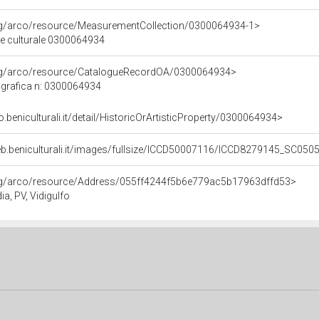
org/arco/resource/MeasurementCollection/0300064934-1>
ne culturale 0300064934
org/arco/resource/CatalogueRecordOA/0300064934>
grafica n: 0300064934
o.beniculturali.it/detail/HistoricOrArtisticProperty/0300064934>
eb.beniculturali.it/images/fullsize/ICCD50007116/ICCD8279145_SC0505
org/arco/resource/Address/055ff4244f5b6e779ac5b17963dffd53>
ia, PV, Vidigulfo