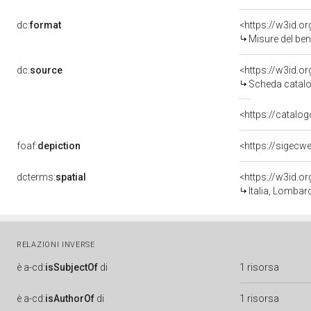
dc:
format
<https://w3id.
Misure del be
dc:
source
<https://w3id.
Scheda catalo
<https://catalog
foaf:
depiction
<https://sigecw
dcterms:
spatial
<https://w3id.
Italia, Lombard
RELAZIONI INVERSE
è
a-cd:
isSubjectOf
di
1 risorsa
è
a-cd:
isAuthorOf
di
1 risorsa