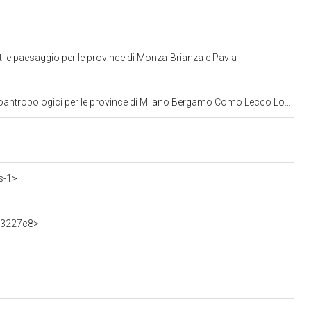
i e paesaggio per le province di Monza-Brianza e Pavia
 per le province di Milano Bergamo Como Lecco Lodi Monza Pavia Sondrio Varese
s-1>
13227c8>