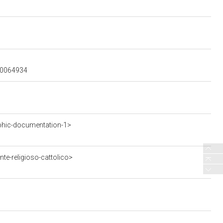
300064934
phic-documentation-1>
te-religioso-cattolico>