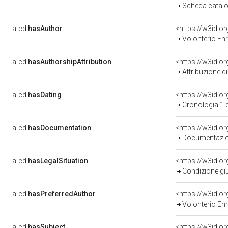
Scheda catalo
a-cd:
hasAuthor
<https://w3id.
Volonterio Enr
a-cd:
hasAuthorshipAttribution
<https://w3id.o
Attribuzione d
a-cd:
hasDating
<https://w3id.
Cronologia 1 
a-cd:
hasDocumentation
<https://w3id.
Documentazion
a-cd:
hasLegalSituation
<https://w3id.or
Condizione giu
a-cd:
hasPreferredAuthor
<https://w3id.
Volonterio Enr
a-cd:
hasSubject
<https://w3id.