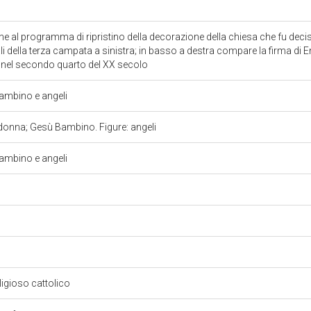
ne al programma di ripristino della decorazione della chiesa che fu deci
ali della terza campata a sinistra; in basso a destra compare la firma di 
 nel secondo quarto del XX secolo
mbino e angeli
onna; Gesù Bambino. Figure: angeli
mbino e angeli
eligioso cattolico