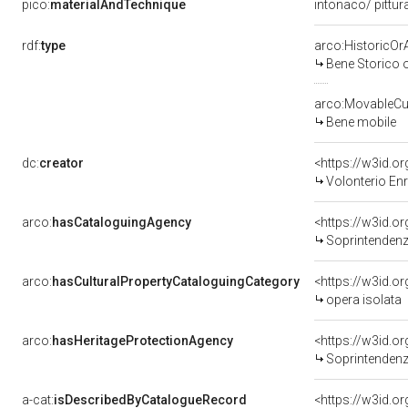
pico:
materialAndTechnique
intonaco/ pittur
rdf:
type
arco:HistoricOrA
Bene Storico o
arco:MovableCul
Bene mobile
dc:
creator
<https://w3id.
Volonterio Enr
arco:
hasCataloguingAgency
<https://w3id.
Soprintendenza
arco:
hasCulturalPropertyCataloguingCategory
<https://w3id.o
opera isolata
arco:
hasHeritageProtectionAgency
<https://w3id.
Soprintendenza
a-cat:
isDescribedByCatalogueRecord
<https://w3id.