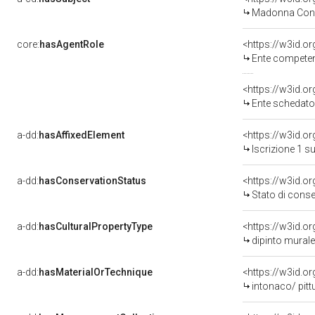
Madonna Con 
core:
hasAgentRole
<https://w3id.o
Ente competent
<https://w3id.
Ente schedatore 
a-dd:
hasAffixedElement
<https://w3id.o
Iscrizione 1 s
a-dd:
hasConservationStatus
<https://w3id.o
Stato di cons
a-dd:
hasCulturalPropertyType
<https://w3id.
dipinto murale
a-dd:
hasMaterialOrTechnique
<https://w3id.o
intonaco/ pitt