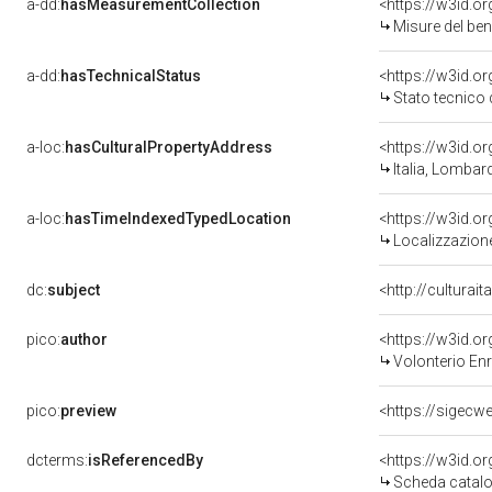
a-dd:
hasMeasurementCollection
<https://w3id.
Misure del be
a-dd:
hasTechnicalStatus
<https://w3id.o
Stato tecnico
a-loc:
hasCulturalPropertyAddress
<https://w3id.
Italia, Lombard
a-loc:
hasTimeIndexedTypedLocation
<https://w3id.
Localizzazione
dc:
subject
<http://culturai
pico:
author
<https://w3id.
Volonterio Enr
pico:
preview
<https://sigecw
dcterms:
isReferencedBy
<https://w3id.
Scheda catalo