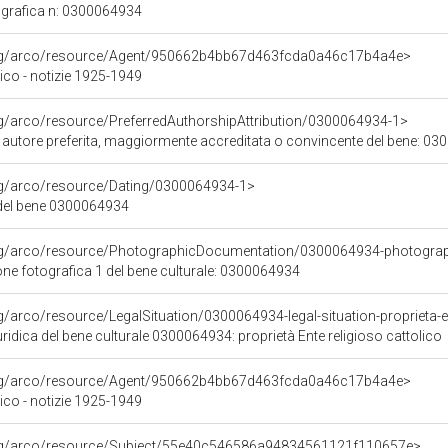
grafica n: 0300064934
org/arco/resource/Agent/950662b4bb67d463fcda0a46c17b4a4e>
ico - notizie 1925-1949
rg/arco/resource/PreferredAuthorshipAttribution/0300064934-1>
i autore preferita, maggiormente accreditata o convincente del bene: 0
org/arco/resource/Dating/0300064934-1>
del bene 0300064934
org/arco/resource/PhotographicDocumentation/0300064934-photogra
e fotografica 1 del bene culturale: 0300064934
g/arco/resource/LegalSituation/0300064934-legal-situation-proprieta-en
ridica del bene culturale 0300064934: proprietà Ente religioso cattolico
org/arco/resource/Agent/950662b4bb67d463fcda0a46c17b4a4e>
ico - notizie 1925-1949
org/arco/resource/Subject/55e40c546586a94834561121f110657e>