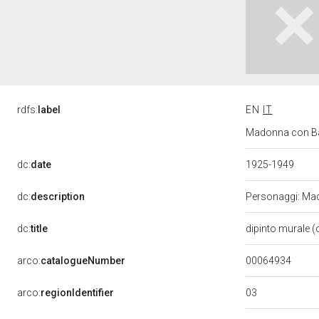
rdfs:
label
EN
IT
Madonna con Bam
dc:
date
1925-1949
dc:
description
Personaggi: Mad
dc:
title
dipinto murale (
00064934
arco:
catalogueNumber
03
arco:
regionIdentifier