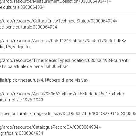
org/arco/resource/MeasurementCollection/0300064934-1>
ne culturale 0300064934
rg/arco/resource/CulturalEntityTechnicalStatus/0300064934>
 del bene culturale 0300064934
org/arco/resource/Address/055ff4244f5b6e779ac5b17963dffd53>
ia, PV, Vidigulfo
org/arco/resource/TimeIndexedTypedLocation/0300064934-current>
 fisica attuale del bene: 0300064934
talia.it/pico/thesaurus/4.1#opere_d_arte_visiva>
org/arco/resource/Agent/950662b4bb67d463fcda0a46c17b4a4e>
ico - notizie 1925-1949
eb.beniculturali.it/images/fullsize/ICCD50007116/ICCD8279145_SC0505
org/arco/resource/CatalogueRecordOA/0300064934>
grafica n: 0300064934