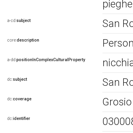
pieghe
San R
a-cd:
subject
Perso
core:
description
nicchia
a-dd:
positionInComplexCulturalProperty
San R
dc:
subject
Grosio
dc:
coverage
03000
dc:
identifier