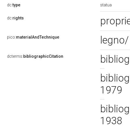
statua
dc:
type
proprie
dc:
rights
legno/ 
pico:
materialAndTechnique
biblio
dcterms:
bibliographicCitation
bibliog
1979
bibliog
1938