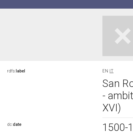
rdfs:
label
EN
IT
San Ro
- ambi
XVI)
1500-
dc:
date