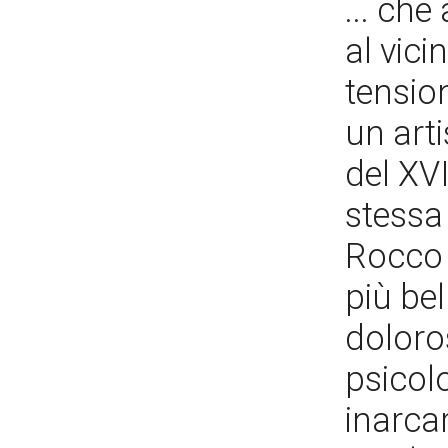
... ch
al vici
tension
un art
del XV
stessa 
Rocco 
più bel
doloros
psicol
inarcar