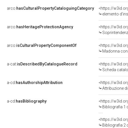
arco:
hasCulturalPropertyCataloguingCategory
<https://w3id.o
elemento d'in
arco:
hasHeritageProtectionAgency
<https://w3id.
Soprintendenza 
arco:
isCulturalPropertyComponentOf
<https://w3id.o
Madonna con Bam
a-cat:
isDescribedByCatalogueRecord
<https://w3id.
Scheda catalo
a-cd:
hasAuthorshipAttribution
Attribuzione d
a-cd:
hasBibliography
<https://w3id.o
Bibliografia 1
<https://w3id.o
Bibliografia 2