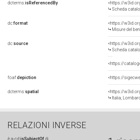
dcterms:
isReferencedBy
<https://w3id.
Scheda catalo
dc:
format
<https://w3id.
Misure del be
dc:
source
<https://w3id.
Scheda catalo
<https://catalog
foaf:
depiction
<https://sigecw
dcterms:
spatial
<https://w3id.
Italia, Lombar
RELAZIONI INVERSE
è
a-cd:
isSubjectOf
di