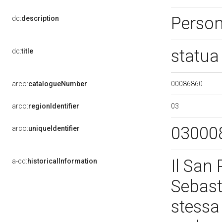
Perso
dc:
description
statua
dc:
title
00086860
arco:
catalogueNumber
03
arco:
regionIdentifier
03000
arco:
uniqueIdentifier
Il San
a-cd:
historicalInformation
Sebast
stessa