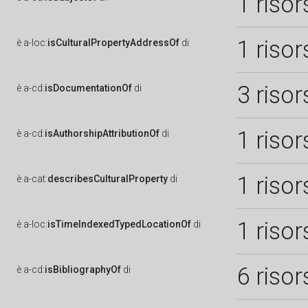
1 risor
1 risor
è
a-loc:
isCulturalPropertyAddressOf
di
3 risor
è
a-cd:
isDocumentationOf
di
1 risor
è
a-cd:
isAuthorshipAttributionOf
di
1 risor
è
a-cat:
describesCulturalProperty
di
1 risor
è
a-loc:
isTimeIndexedTypedLocationOf
di
6 risor
è
a-cd:
isBibliographyOf
di