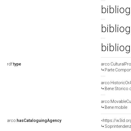
bibliog
biblio
bibliog
rdf:
type
arco:CulturalP
Parte Compone
arco:HistoricOrA
Bene Storico o
arco:MovableCul
Bene mobile
arco:
hasCataloguingAgency
<https://w3id.
Soprintendenza per i 