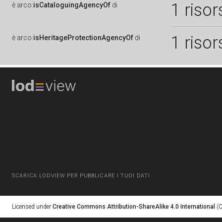
1 risor
è
arco:
isCataloguingAgencyOf
di
1 risor
è
arco:
isHeritageProtectionAgencyOf
di
SCARICA LODVIEW PER PUBBLICARE I TUOI DATI
Licensed under
Creative Commons Attribution-ShareAlike 4.0 International
(C