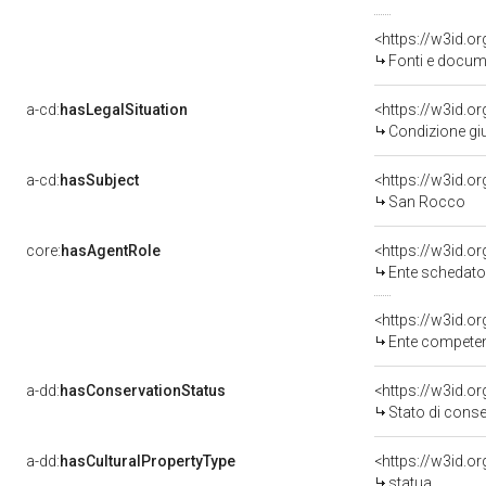
<https://w3id.
Fonti e docume
a-cd:
hasLegalSituation
Condizione giu
a-cd:
hasSubject
<https://w3id.
San Rocco
core:
hasAgentRole
<https://w3id.
Ente schedatore del bene 03
<https://w3id.o
Ente competente per tu
a-dd:
hasConservationStatus
<https://w3id.o
Stato di cons
a-dd:
hasCulturalPropertyType
<https://w3id.
statua