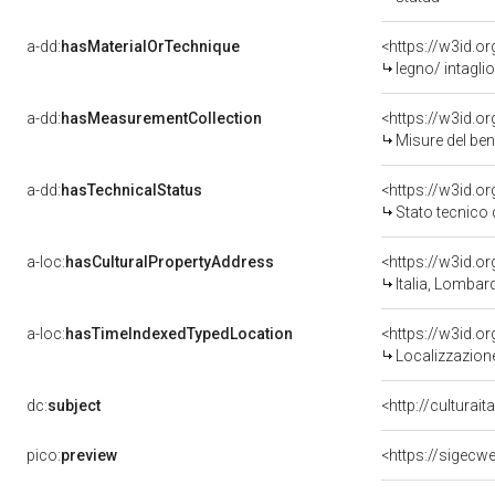
a-dd:
hasMaterialOrTechnique
<https://w3id.or
legno/ intaglio
a-dd:
hasMeasurementCollection
<https://w3id.
Misure del be
a-dd:
hasTechnicalStatus
<https://w3id.o
Stato tecnico
a-loc:
hasCulturalPropertyAddress
<https://w3id.
Italia, Lombar
a-loc:
hasTimeIndexedTypedLocation
<https://w3id.
Localizzazione
dc:
subject
<http://culturai
pico:
preview
<https://sigecw