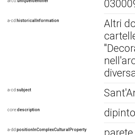
03000
arco:
uniqueIdentifier
Altri 
a-cd:
historicalInformation
cartell
"Decor
nell'ar
divers
Sant'A
a-cd:
subject
dipint
core:
description
parete
a-dd:
positionInComplexCulturalProperty