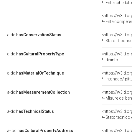
Ente schedatore del be
<https://w3id.o
Ente competente per tu
a-dd:
hasConservationStatus
<https://w3id.o
Stato di cons
a-dd:
hasCulturalPropertyType
<https://w3id.
dipinto
a-dd:
hasMaterialOrTechnique
<https://w3id.o
intonaco/ pitt
a-dd:
hasMeasurementCollection
<https://w3id.
Misure del be
a-dd:
hasTechnicalStatus
<https://w3id.o
Stato tecnico
a-loc:
hasCulturalPropertyAddress
<https://w3id.