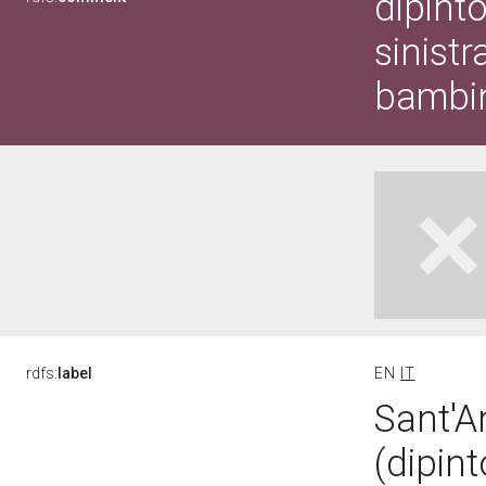
dipint
sinist
bambi
rdfs:
label
EN
IT
Sant'A
(dipint