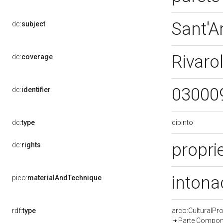
Sant'A
dc:
subject
Rivaro
dc:
coverage
03000
dc:
identifier
dipinto
dc:
type
proprie
dc:
rights
intona
pico:
materialAndTechnique
rdf:
type
arco:CulturalP
Parte Compone