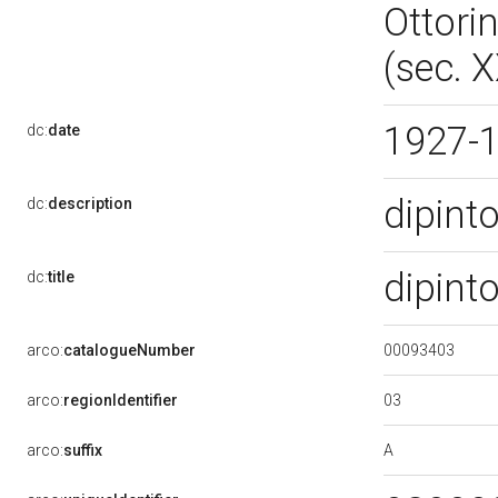
Ottori
(sec. 
1927-
dc:
date
dipint
dc:
description
dipint
dc:
title
00093403
arco:
catalogueNumber
03
arco:
regionIdentifier
A
arco:
suffix