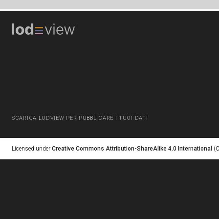
SCARICA LODVIEW PER PUBBLICARE I TUOI DATI
Licensed under
Creative Commons Attribution-ShareAlike 4.0 International
(C