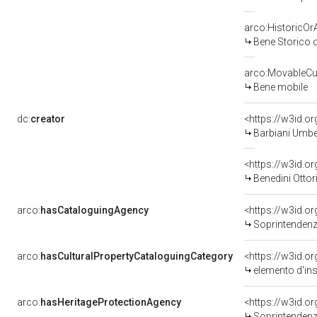
arco:HistoricOrA
Bene Storico o
arco:MovableCul
Bene mobile
dc:
creator
<https://w3id.
Barbiani Umber
<https://w3id.
Benedini Ottor
arco:
hasCataloguingAgency
<https://w3id.
Soprintendenza p
arco:
hasCulturalPropertyCataloguingCategory
<https://w3id.o
elemento d'in
arco:
hasHeritageProtectionAgency
<https://w3id.
Soprintendenza