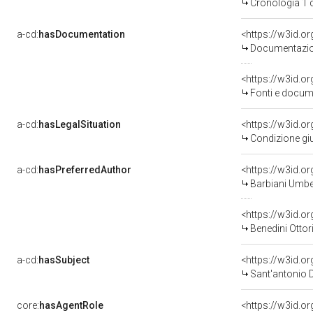
Cronologia 1 
a-cd:
hasDocumentation
Documentazion
<https://w3id.
Fonti e docum
a-cd:
hasLegalSituation
Condizione giu
a-cd:
hasPreferredAuthor
<https://w3id.
Barbiani Umber
<https://w3id.
Benedini Ottor
a-cd:
hasSubject
<https://w3id.
Sant'antonio 
core:
hasAgentRole
<https://w3id.