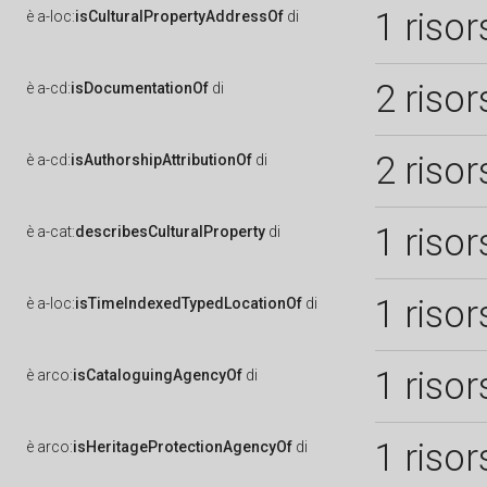
1 risor
è
a-loc:
isCulturalPropertyAddressOf
di
2 risor
è
a-cd:
isDocumentationOf
di
2 risor
è
a-cd:
isAuthorshipAttributionOf
di
1 risor
è
a-cat:
describesCulturalProperty
di
1 risor
è
a-loc:
isTimeIndexedTypedLocationOf
di
1 risor
è
arco:
isCataloguingAgencyOf
di
1 risor
è
arco:
isHeritageProtectionAgencyOf
di