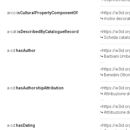
arco:
isCulturalPropertyComponentOf
<https://w3id.o
motivi decorativi/
a-cat:
isDescribedByCatalogueRecord
<https://w3id.
Scheda catalo
a-cd:
hasAuthor
<https://w3id.
Barbiani Umber
<https://w3id.
Benedini Ottor
a-cd:
hasAuthorshipAttribution
<https://w3id.o
Attribuzione d
<https://w3id.o
Attribuzione d
a-cd:
hasDating
<https://w3id.