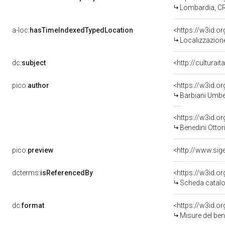
Lombardia, CR,
a-loc:
hasTimeIndexedTypedLocation
<https://w3id.
Localizzazione
dc:
subject
<http://culturai
pico:
author
<https://w3id.
Barbiani Umber
<https://w3id.
Benedini Ottor
pico:
preview
<http://www.sig
dcterms:
isReferencedBy
<https://w3id.
Scheda catalo
dc:
format
<https://w3id.
Misure del be