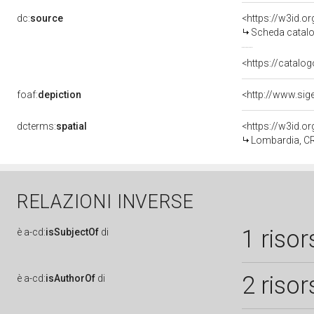
dc:
source
<https://w3id.
Scheda catalo
<https://catalog
foaf:
depiction
<http://www.sig
dcterms:
spatial
<https://w3id.
Lombardia, CR,
RELAZIONI INVERSE
1 risor
è
a-cd:
isSubjectOf
di
2 risor
è
a-cd:
isAuthorOf
di