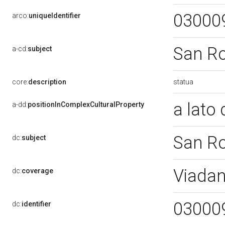
03000
arco:
uniqueIdentifier
San R
a-cd:
subject
statua
core:
description
a lato
a-dd:
positionInComplexCulturalProperty
San R
dc:
subject
Viada
dc:
coverage
03000
dc:
identifier