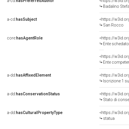
a-cd:
hasPreferredAuthor
<https://w3id.
Badalino Stefa
a-cd:
hasSubject
<https://w3id.
San Rocco
core:
hasAgentRole
<https://w3id.
Ente schedatore del be
<https://w3id.o
Ente competente per tu
a-dd:
hasAffixedElement
<https://w3id.o
Iscrizione 1 s
a-dd:
hasConservationStatus
<https://w3id.o
Stato di cons
a-dd:
hasCulturalPropertyType
<https://w3id.
statua