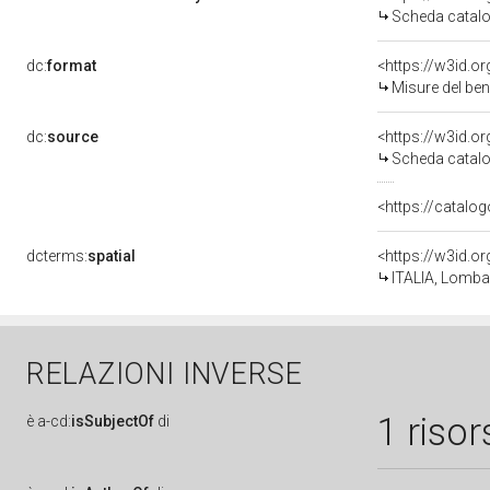
Scheda catalo
dc:
format
<https://w3id.
Misure del be
dc:
source
<https://w3id.
Scheda catalo
<https://catalog
dcterms:
spatial
<https://w3id.
ITALIA, Lomba
RELAZIONI INVERSE
1 risor
è
a-cd:
isSubjectOf
di