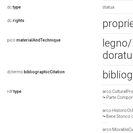
statua
dc:
type
proprie
dc:
rights
legno/ 
pico:
materialAndTechnique
dorat
bibliog
dcterms:
bibliographicCitation
rdf:
type
arco:CulturalP
Parte Compone
arco:HistoricOrA
Bene Storico o
arco:MovableCul