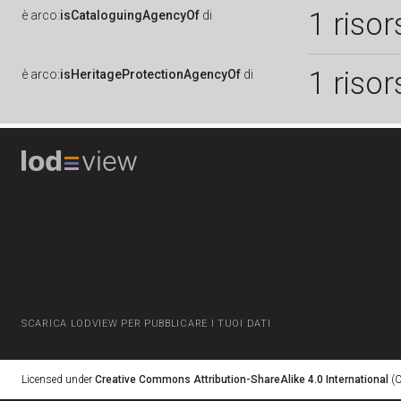
1 risor
è
arco:
isCataloguingAgencyOf
di
1 risor
è
arco:
isHeritageProtectionAgencyOf
di
SCARICA LODVIEW PER PUBBLICARE I TUOI DATI
Licensed under
Creative Commons Attribution-ShareAlike 4.0 International
(C