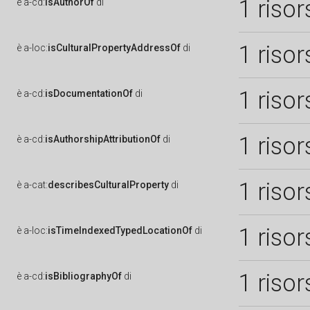
1 risor
è
a-cd:
isAuthorOf
di
1 risor
è
a-loc:
isCulturalPropertyAddressOf
di
1 risor
è
a-cd:
isDocumentationOf
di
1 risor
è
a-cd:
isAuthorshipAttributionOf
di
1 risor
è
a-cat:
describesCulturalProperty
di
1 risor
è
a-loc:
isTimeIndexedTypedLocationOf
di
1 risor
è
a-cd:
isBibliographyOf
di