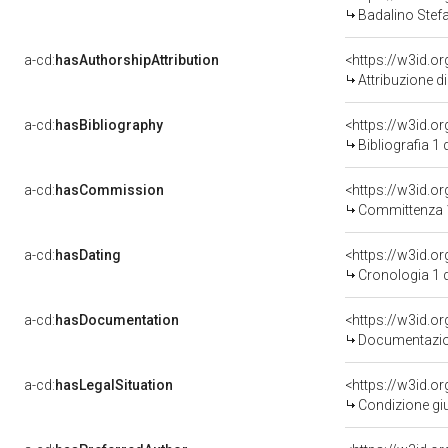
Badalino Stefa
a-cd:
hasAuthorshipAttribution
<https://w3id.o
Attribuzione d
a-cd:
hasBibliography
<https://w3id.o
Bibliografia 1
a-cd:
hasCommission
<https://w3id.
Committenza 
a-cd:
hasDating
<https://w3id.o
Cronologia 1 
a-cd:
hasDocumentation
Documentazion
a-cd:
hasLegalSituation
Condizione giu