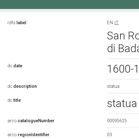
rdfs:
label
EN
IT
San Ro
di Bad
1600-
dc:
date
statua
dc:
description
statua
dc:
title
00095625
arco:
catalogueNumber
03
arco:
regionIdentifier