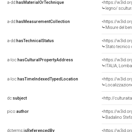
a-dd:
hasMaterialOrTechnique
legno/ scultur
a-dd:
hasMeasurementCollection
<https://w3id.
Misure del be
a-dd:
hasTechnicalStatus
<https://w3id.o
Stato tecnico
a-loc:
hasCulturalPropertyAddress
<https://w3id.
ITALIA, Lomba
a-loc:
hasTimeIndexedTypedLocation
<https://w3id.
Localizzazione
dc:
subject
<http://culturai
pico:
author
<https://w3id.
Badalino Stefa
dcterms:
isReferencedBy
<https://w3id.