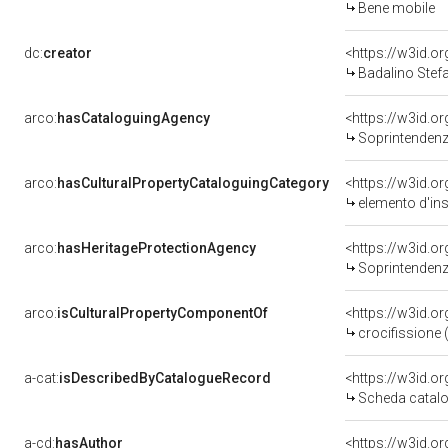
Bene mobile
dc:
creator
<https://w3id.
Badalino Stefa
arco:
hasCataloguingAgency
<https://w3id.
Soprintendenza p
arco:
hasCulturalPropertyCataloguingCategory
<https://w3id.o
elemento d'in
arco:
hasHeritageProtectionAgency
<https://w3id.
Soprintendenza
arco:
isCulturalPropertyComponentOf
<https://w3id.o
crocifissione 
a-cat:
isDescribedByCatalogueRecord
<https://w3id.
Scheda catalo
a-cd:
hasAuthor
<https://w3id.