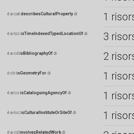
1 risor
è
a-cat:
describesCulturalProperty
di
3 risor
è
a-loc:
isTimeIndexedTypedLocationOf
di
2 risor
è
a-cd:
isBibliographyOf
di
1 risor
è
clv:
isGeometryFor
di
1 risor
è
arco:
isCataloguingAgencyOf
di
1 risor
è
a-loc:
isCulturalInstituteOrSiteOf
di
è
a-cd:
involvesRelatedWork
di