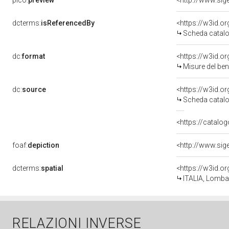
pico:
preview
dcterms:
isReferencedBy
<https://w3id.
Scheda catalo
dc:
format
<https://w3id.
Misure del be
dc:
source
<https://w3id.
Scheda catalo
<https://catalog
foaf:
depiction
dcterms:
spatial
<https://w3id.
ITALIA, Lombar
RELAZIONI INVERSE