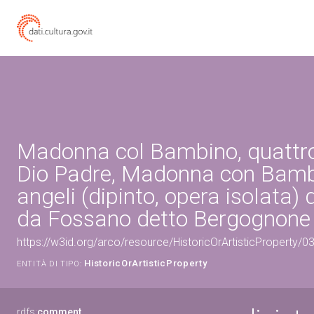
Madonna col Bambino, quattro
Dio Padre, Madonna con Bamb
angeli (dipinto, opera isolata)
da Fossano detto Bergognone 
https://w3id.org/arco/resource/HistoricOrArtisticProperty/
HistoricOrArtisticProperty
ENTITÀ DI TIPO:
rdfs:
comment