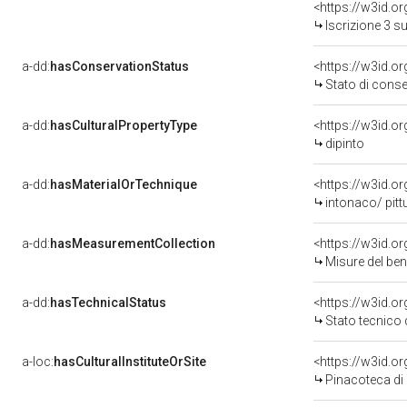
<https://w3id.o
Iscrizione 3 s
a-dd:
hasConservationStatus
<https://w3id.o
Stato di cons
a-dd:
hasCulturalPropertyType
<https://w3id.
dipinto
a-dd:
hasMaterialOrTechnique
<https://w3id.o
intonaco/ pitt
a-dd:
hasMeasurementCollection
<https://w3id.
Misure del be
a-dd:
hasTechnicalStatus
<https://w3id.o
Stato tecnico
a-loc:
hasCulturalInstituteOrSite
<https://w3id.o
Pinacoteca di