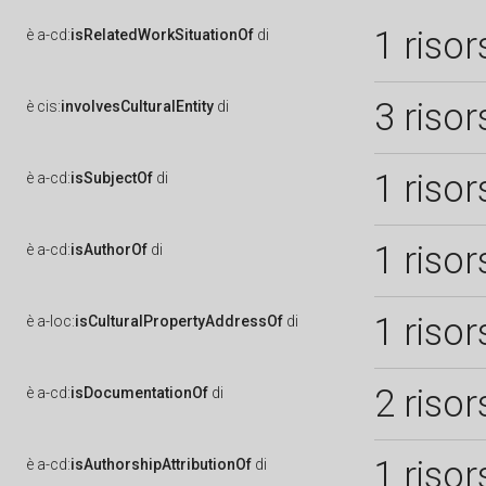
1 risor
è
a-cd:
isRelatedWorkSituationOf
di
3 risor
è
cis:
involvesCulturalEntity
di
1 risor
è
a-cd:
isSubjectOf
di
1 risor
è
a-cd:
isAuthorOf
di
1 risor
è
a-loc:
isCulturalPropertyAddressOf
di
2 risor
è
a-cd:
isDocumentationOf
di
1 risor
è
a-cd:
isAuthorshipAttributionOf
di