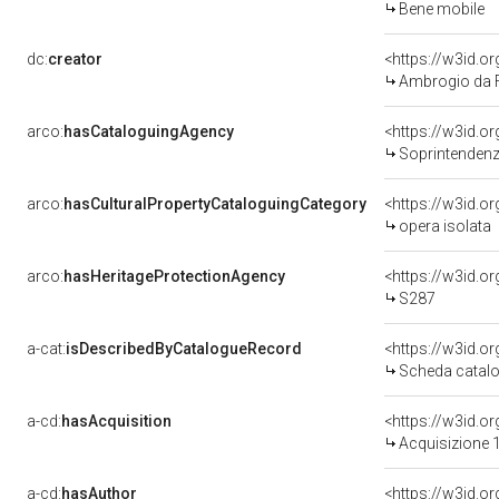
Bene mobile
dc:
creator
<https://w3id.
Ambrogio da 
arco:
hasCataloguingAgency
<https://w3id.
Soprintendenza per i 
arco:
hasCulturalPropertyCataloguingCategory
<https://w3id.o
opera isolata
arco:
hasHeritageProtectionAgency
<https://w3id.
S287
a-cat:
isDescribedByCatalogueRecord
<https://w3id.
Scheda catalo
a-cd:
hasAcquisition
<https://w3id.o
Acquisizione 1
a-cd:
hasAuthor
<https://w3id.