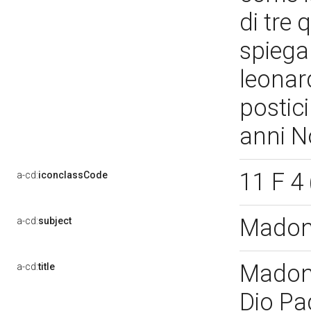
di tre 
spiega
leonar
postici
anni 
11 F 4 
a-cd:
iconclassCode
Madon
a-cd:
subject
Madonn
a-cd:
title
Dio Pa