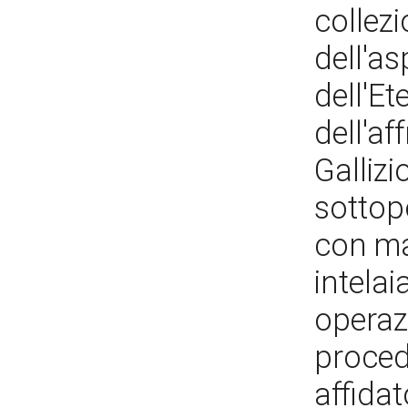
collezi
dell'as
dell'E
dell'a
Gallizi
sottop
con ma
intelai
operazi
proced
affida