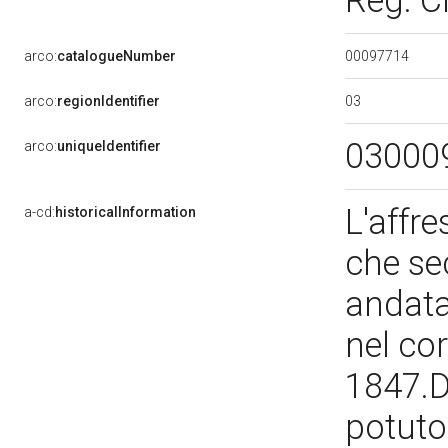
Reg. C
00097714
arco:
catalogueNumber
03
arco:
regionIdentifier
03000
arco:
uniqueIdentifier
L'affre
a-cd:
historicalInformation
che se
andata
nel co
1847.Du
potuto 