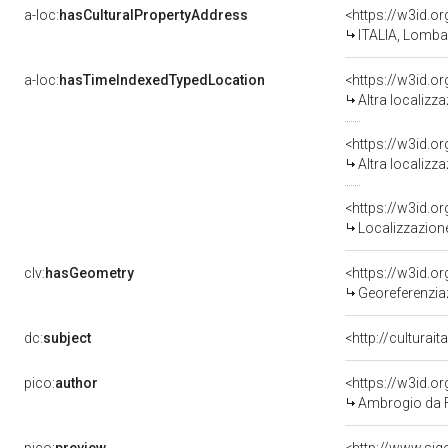
a-loc:
hasCulturalPropertyAddress
<https://w3id.
ITALIA, Lombar
a-loc:
hasTimeIndexedTypedLocation
<https://w3id.o
Altra localizz
<https://w3id.o
Altra localizz
<https://w3id.
Localizzazione
clv:
hasGeometry
<https://w3id.
Georeferenzia
dc:
subject
<http://culturai
pico:
author
<https://w3id.
Ambrogio da 