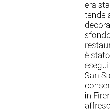
era st
tende a
decora
sfondo
restaur
è stat
esegui
San Sa
conser
in Fire
affres