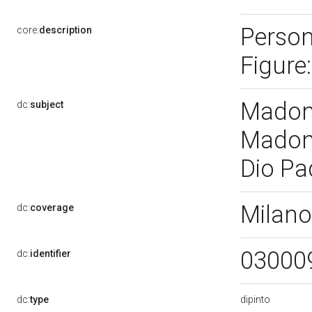
Person
core:
description
Figure
Madonn
dc:
subject
Madonn
Dio Pa
Milano
dc:
coverage
03000
dc:
identifier
dipinto
dc:
type