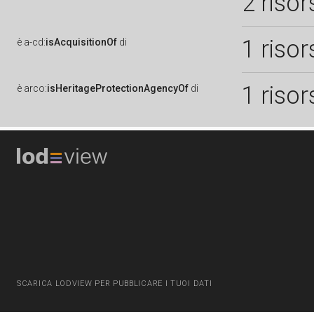
2 risor
1 risor
è
a-cd:
isAcquisitionOf
di
1 risor
è
arco:
isHeritageProtectionAgencyOf
di
SCARICA LODVIEW PER PUBBLICARE I TUOI DATI