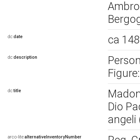
Ambrog
Bergog
ca 14
dc:
date
Person
dc:
description
Figure
Madonn
dc:
title
Dio Pa
angeli 
arco-lite:
alternativeInventoryNumber