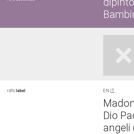
dipint
Bambin
rdfs:
label
EN
IT
Madonn
Dio Pa
angeli 