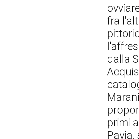
ovviar
fra l'a
pittori
l'affr
dalla 
Acquisi
catalo
Marani
propon
primi a
Pavia,