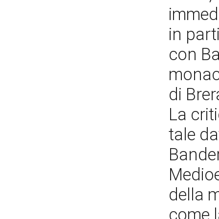
immedi
in part
con Ba
monaco
di Brer
La cri
tale da
Bander
Medioe
della 
come l