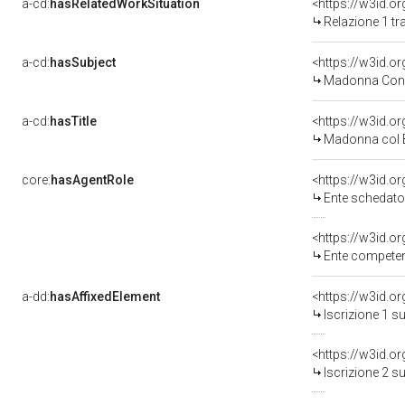
a-cd:
hasRelatedWorkSituation
Relazione 1 tr
a-cd:
hasSubject
<https://w3id.
Madonna Con 
a-cd:
hasTitle
Madonna col B
core:
hasAgentRole
<https://w3id.
Ente schedatore del bene 03
<https://w3id.o
Ente competente per 
a-dd:
hasAffixedElement
<https://w3id.o
Iscrizione 1 s
<https://w3id.o
Iscrizione 2 s