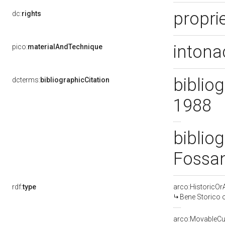
propri
dc:
rights
intona
pico:
materialAndTechnique
bibliog
dcterms:
bibliographicCitation
1988
biblio
Fossa
rdf:
type
arco:HistoricOrA
Bene Storico o
arco:MovableCul