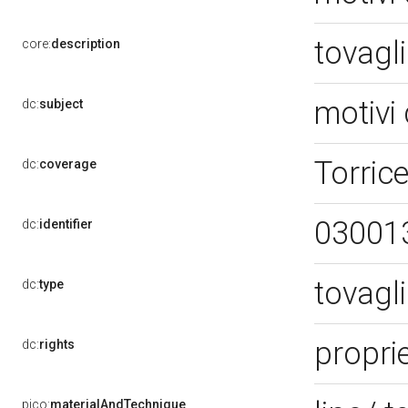
tovagli
core:
description
motivi 
dc:
subject
Torrice
dc:
coverage
03001
dc:
identifier
tovagli
dc:
type
proprie
dc:
rights
pico:
materialAndTechnique