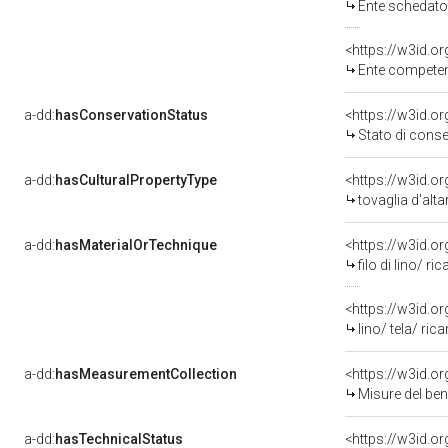
Ente schedatore del be
<https://w3id.o
Ente competente per t
a-dd:
hasConservationStatus
<https://w3id.o
Stato di cons
a-dd:
hasCulturalPropertyType
<https://w3id.
tovaglia d'alta
a-dd:
hasMaterialOrTechnique
filo di lino/ r
<https://w3id.or
lino/ tela/ ric
a-dd:
hasMeasurementCollection
<https://w3id.
Misure del be
a-dd:
hasTechnicalStatus
<https://w3id.o