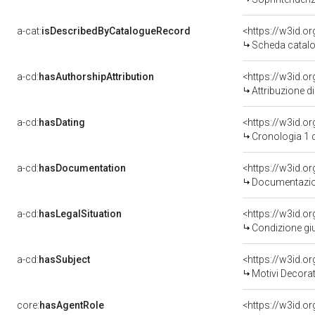
a-cat:
isDescribedByCatalogueRecord
<https://w3id.
Scheda catalo
a-cd:
hasAuthorshipAttribution
Attribuzione d
a-cd:
hasDating
<https://w3id.
Cronologia 1 
a-cd:
hasDocumentation
Documentazion
a-cd:
hasLegalSituation
Condizione giu
a-cd:
hasSubject
<https://w3id.
Motivi Decorat
core:
hasAgentRole
<https://w3id.