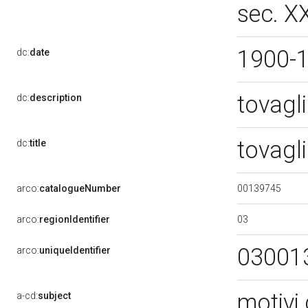
sec. X
1900-
dc:
date
tovagli
dc:
description
tovagli
dc:
title
00139745
arco:
catalogueNumber
03
arco:
regionIdentifier
03001
arco:
uniqueIdentifier
motivi 
a-cd:
subject