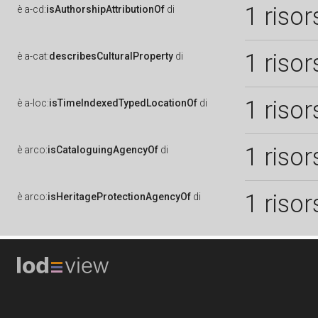
1 risor
è
a-cd:
isAuthorshipAttributionOf
di
1 risor
è
a-cat:
describesCulturalProperty
di
1 risor
è
a-loc:
isTimeIndexedTypedLocationOf
di
1 risor
è
arco:
isCataloguingAgencyOf
di
1 risor
è
arco:
isHeritageProtectionAgencyOf
di