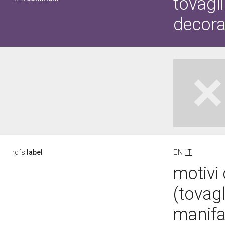
tovagli
decorat
rdfs:
label
EN
IT
motivi 
(tovagl
manifa