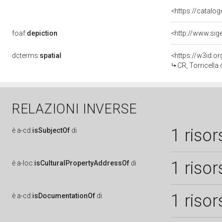
<https://catalog
foaf:
depiction
dcterms:
spatial
<https://w3id.
CR, Torricella 
RELAZIONI INVERSE
1 risor
è
a-cd:
isSubjectOf
di
1 risor
è
a-loc:
isCulturalPropertyAddressOf
di
1 risor
è
a-cd:
isDocumentationOf
di