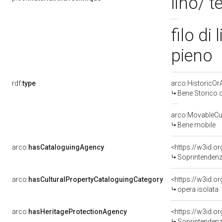
lino/ t
filo di
pieno
rdf:
type
arco:HistoricOrA
Bene Storico o
arco:MovableCul
Bene mobile
arco:
hasCataloguingAgency
<https://w3id.
Soprintendenza p
arco:
hasCulturalPropertyCataloguingCategory
<https://w3id.o
opera isolata
arco:
hasHeritageProtectionAgency
<https://w3id.
Soprintendenza