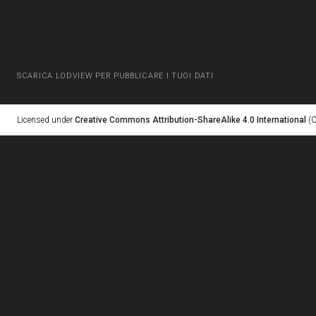
SCARICA LODVIEW PER PUBBLICARE I TUOI DATI
Licensed under
Creative Commons Attribution-ShareAlike 4.0 International
(C