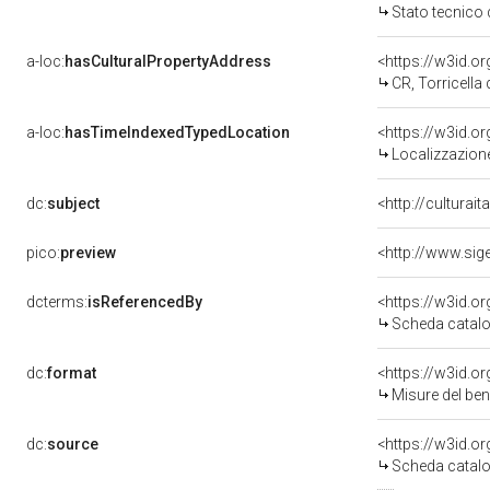
Stato tecnico
a-loc:
hasCulturalPropertyAddress
<https://w3id.
CR, Torricella 
a-loc:
hasTimeIndexedTypedLocation
<https://w3id.
Localizzazione
dc:
subject
<http://culturai
pico:
preview
dcterms:
isReferencedBy
<https://w3id.
Scheda catalo
dc:
format
<https://w3id.
Misure del be
dc:
source
<https://w3id.
Scheda catalo