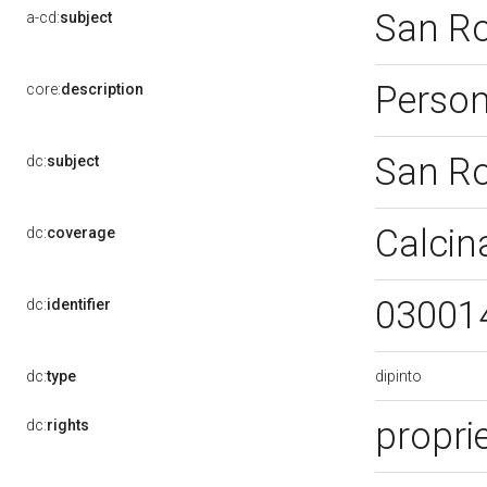
San R
a-cd:
subject
Perso
core:
description
San R
dc:
subject
Calcin
dc:
coverage
03001
dc:
identifier
dipinto
dc:
type
proprie
dc:
rights