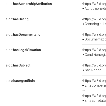
a-cd:
hasAuthorshipAttribution
Attribuzione d
a-cd:
hasDating
<https://w3id.
Cronologia 1 
a-cd:
hasDocumentation
Documentazion
a-cd:
hasLegalSituation
Condizione giu
a-cd:
hasSubject
<https://w3id.
San Rocco
core:
hasAgentRole
<https://w3id.o
Ente competente per 
<https://w3id.
Ente schedatore del be