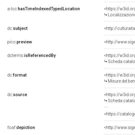
a-loc:
hasTimeIndexedTypedLocation
<https://w3id.
Localizzazione
dc:
subject
<http://culturai
pico:
preview
<http://www.sig
dcterms:
isReferencedBy
<https://w3id.
Scheda catalo
dc:
format
<https://w3id.
Misure del be
dc:
source
<https://w3id.
Scheda catalo
<https://catalog
foaf:
depiction
<http://www.sig