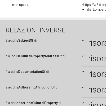
dcterms:
spatial
<https://w3id.
Italia, Lombar
RELAZIONI INVERSE
1 risor
è
a-cd:
isSubjectOf
di
1 risor
è
a-loc:
isCulturalPropertyAddressOf
di
1 risor
è
a-cd:
isDocumentationOf
di
1 risor
è
a-cd:
isAuthorshipAttributionOf
di
1 risor
è
a-cat:
describesCulturalProperty
di