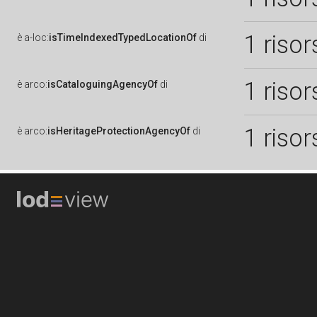
1 risor
è
a-loc:
isTimeIndexedTypedLocationOf
di
1 risor
è
arco:
isCataloguingAgencyOf
di
1 risor
è
arco:
isHeritageProtectionAgencyOf
di