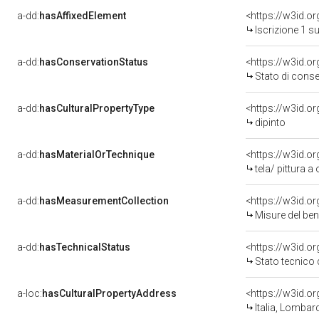
a-dd:
hasAffixedElement
<https://w3id.o
Iscrizione 1 s
a-dd:
hasConservationStatus
<https://w3id.o
Stato di cons
a-dd:
hasCulturalPropertyType
<https://w3id.
dipinto
a-dd:
hasMaterialOrTechnique
<https://w3id.or
tela/ pittura a 
a-dd:
hasMeasurementCollection
<https://w3id.
Misure del be
a-dd:
hasTechnicalStatus
<https://w3id.o
Stato tecnico
a-loc:
hasCulturalPropertyAddress
<https://w3id.
Italia, Lombar