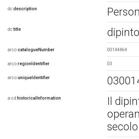
Perso
dc:
description
dipint
dc:
title
00144464
arco:
catalogueNumber
03
arco:
regionIdentifier
03001
arco:
uniqueIdentifier
Il dipi
a-cd:
historicalInformation
operan
secol