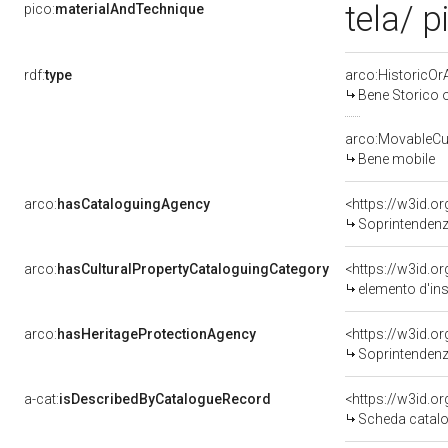
tela/ p
pico:
materialAndTechnique
rdf:
type
arco:HistoricOrA
Bene Storico o
arco:MovableCul
Bene mobile
arco:
hasCataloguingAgency
<https://w3id.
Soprintendenza p
arco:
hasCulturalPropertyCataloguingCategory
<https://w3id.o
elemento d'in
arco:
hasHeritageProtectionAgency
<https://w3id.
Soprintendenza
a-cat:
isDescribedByCatalogueRecord
<https://w3id.
Scheda catalo