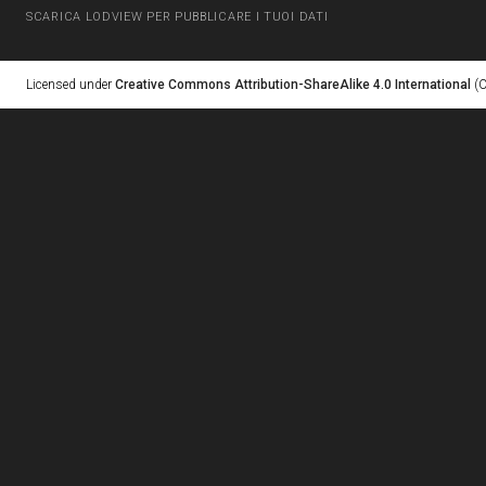
SCARICA LODVIEW PER PUBBLICARE I TUOI DATI
Licensed under
Creative Commons Attribution-ShareAlike 4.0 International
(C