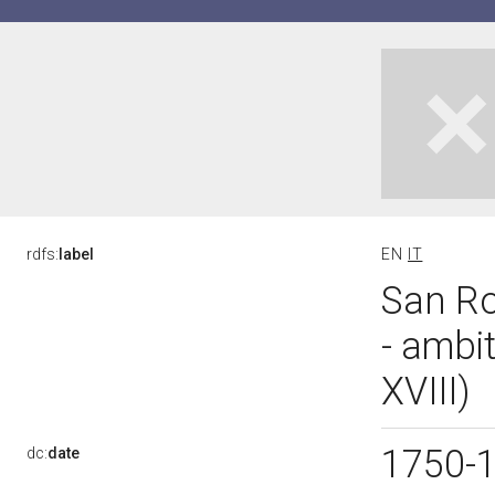
rdfs:
label
EN
IT
San Ro
- ambi
XVIII)
1750-
dc:
date