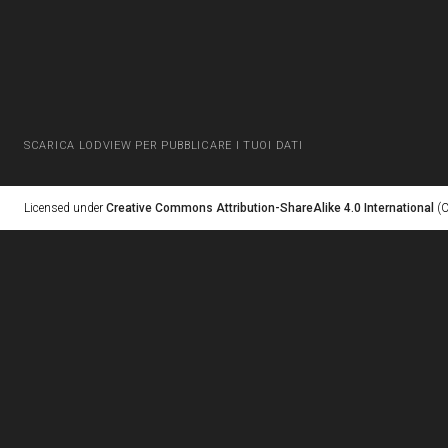
SCARICA LODVIEW PER PUBBLICARE I TUOI DATI
Licensed under
Creative Commons Attribution-ShareAlike 4.0 International
(C