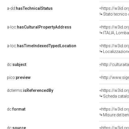
a-dd:
hasTechnicalStatus
<https://w3id.o
Stato tecnico
a-loc:
hasCulturalPropertyAddress
<https://w3id.
ITALIA, Lombar
a-loc:
hasTimeIndexedTypedLocation
<https://w3id.
Localizzazione
dc:
subject
<http://culturai
pico:
preview
<http://www.sig
dcterms:
isReferencedBy
<https://w3id.
Scheda catalo
dc:
format
<https://w3id.
Misure del be
dc:
source
<https://w3id.