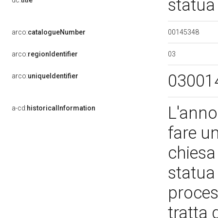
statua
dc:
title
00145348
arco:
catalogueNumber
03
arco:
regionIdentifier
03001
arco:
uniqueIdentifier
L'anno
a-cd:
historicalInformation
fare un
chiesa
statua
proces
tratta 