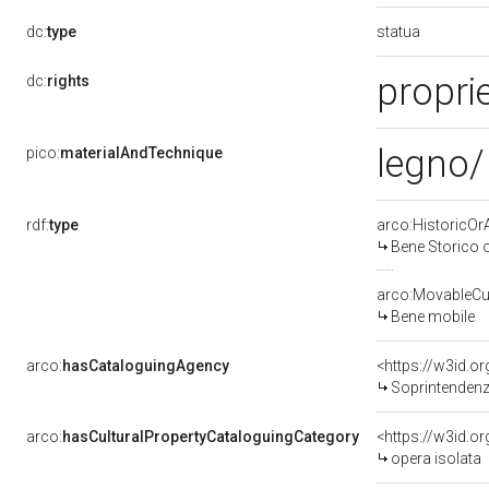
statua
dc:
type
proprie
dc:
rights
legno/
pico:
materialAndTechnique
rdf:
type
arco:HistoricOrA
Bene Storico o
arco:MovableCul
Bene mobile
arco:
hasCataloguingAgency
<https://w3id.
Soprintendenza p
arco:
hasCulturalPropertyCataloguingCategory
<https://w3id.o
opera isolata