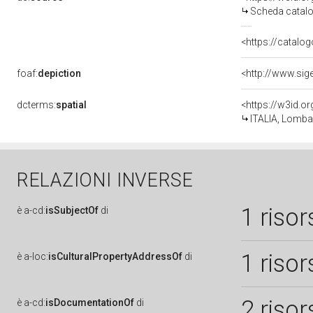
Scheda catalo
<https://catalog
foaf:
depiction
<http://www.sig
dcterms:
spatial
<https://w3id.
ITALIA, Lombar
RELAZIONI INVERSE
1 risor
è
a-cd:
isSubjectOf
di
1 risor
è
a-loc:
isCulturalPropertyAddressOf
di
2 risor
è
a-cd:
isDocumentationOf
di