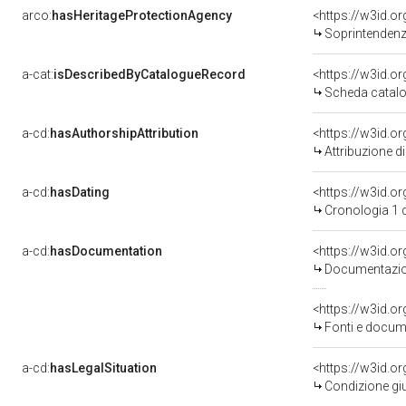
arco:
hasHeritageProtectionAgency
<https://w3id.
Soprintendenza
a-cat:
isDescribedByCatalogueRecord
<https://w3id.
Scheda catalo
a-cd:
hasAuthorshipAttribution
Attribuzione d
a-cd:
hasDating
<https://w3id.
Cronologia 1 
a-cd:
hasDocumentation
Documentazion
<https://w3id.
Fonti e docume
a-cd:
hasLegalSituation
Condizione giu