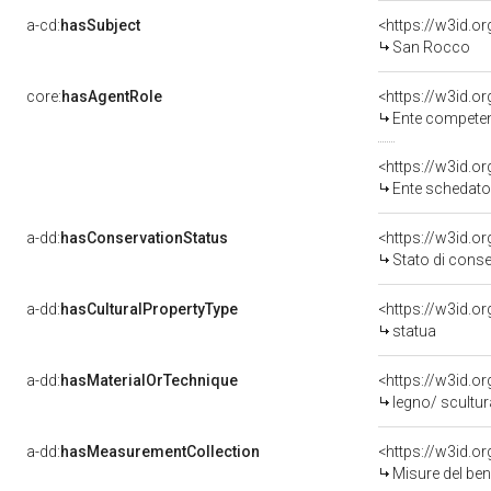
a-cd:
hasSubject
<https://w3id.
San Rocco
core:
hasAgentRole
<https://w3id.o
Ente competente per t
<https://w3id.
Ente schedatore del be
a-dd:
hasConservationStatus
<https://w3id.o
Stato di cons
a-dd:
hasCulturalPropertyType
<https://w3id.
statua
a-dd:
hasMaterialOrTechnique
<https://w3id.o
legno/ scultur
a-dd:
hasMeasurementCollection
<https://w3id.
Misure del be