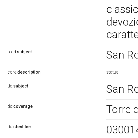
classi
devozi
caratt
San R
a-cd:
subject
statua
core:
description
San R
dc:
subject
Torre 
dc:
coverage
03001
dc:
identifier