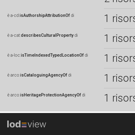
1 risor
è
a-cd:
isAuthorshipAttributionOf
di
1 risor
è
a-cat:
describesCulturalProperty
di
1 risor
è
a-loc:
isTimeIndexedTypedLocationOf
di
1 risor
è
arco:
isCataloguingAgencyOf
di
1 risor
è
arco:
isHeritageProtectionAgencyOf
di