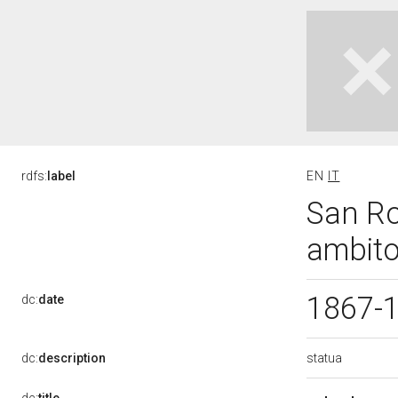
rdfs:
label
EN
IT
San Ro
ambito
1867-
dc:
date
statua
dc:
description