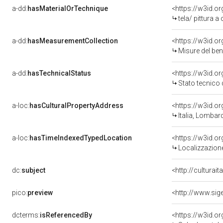
a-dd:
hasMaterialOrTechnique
<https://w3id.or
tela/ pittura a 
a-dd:
hasMeasurementCollection
<https://w3id.
Misure del be
a-dd:
hasTechnicalStatus
<https://w3id.o
Stato tecnico
a-loc:
hasCulturalPropertyAddress
<https://w3id.
Italia, Lomba
a-loc:
hasTimeIndexedTypedLocation
<https://w3id.
Localizzazione
dc:
subject
<http://culturai
pico:
preview
dcterms:
isReferencedBy
<https://w3id.