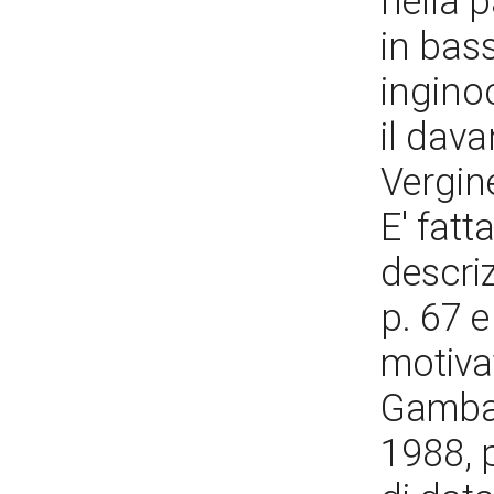
nella p
in bas
ingino
il dava
Vergin
E' fatt
descriz
p. 67 
motiva
Gamba 
1988, 