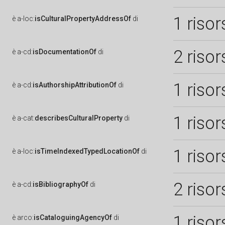
1 risor
è
a-loc:
isCulturalPropertyAddressOf
di
2 risor
è
a-cd:
isDocumentationOf
di
1 risor
è
a-cd:
isAuthorshipAttributionOf
di
1 risor
è
a-cat:
describesCulturalProperty
di
1 risor
è
a-loc:
isTimeIndexedTypedLocationOf
di
2 risor
è
a-cd:
isBibliographyOf
di
1 risor
è
arco:
isCataloguingAgencyOf
di