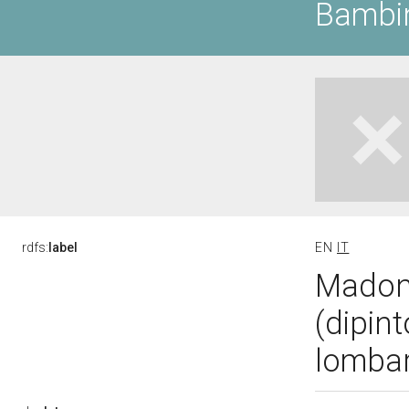
Bambin
rdfs:
label
EN
IT
Madon
(dipint
lombar