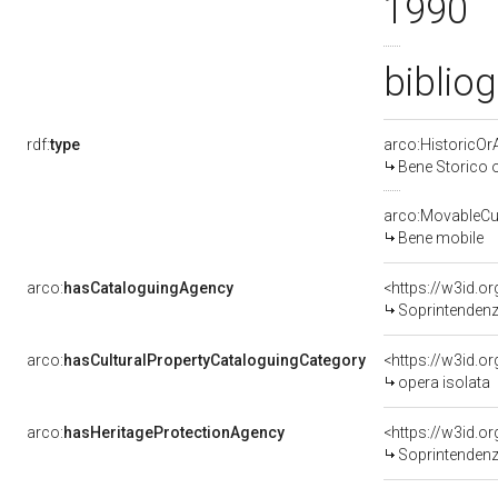
1990
biblio
rdf:
type
arco:HistoricOrA
Bene Storico o
arco:MovableCul
Bene mobile
arco:
hasCataloguingAgency
<https://w3id.
Soprintendenza per i 
arco:
hasCulturalPropertyCataloguingCategory
<https://w3id.o
opera isolata
arco:
hasHeritageProtectionAgency
<https://w3id.
Soprintendenza