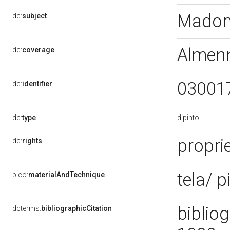
Madon
dc:
subject
Almenn
dc:
coverage
03001
dc:
identifier
dipinto
dc:
type
propri
dc:
rights
tela/ p
pico:
materialAndTechnique
bibliog
dcterms:
bibliographicCitation