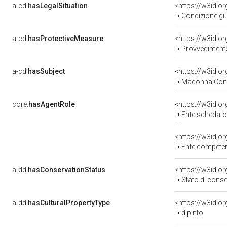
a-cd:
hasLegalSituation
<https://w3id.o
Condizione giu
a-cd:
hasProtectiveMeasure
<https://w3id.o
Provvedimento 
a-cd:
hasSubject
<https://w3id.
Madonna Con 
core:
hasAgentRole
<https://w3id.
Ente schedatore del bene 03
<https://w3id.o
Ente competente per 
a-dd:
hasConservationStatus
<https://w3id.o
Stato di cons
a-dd:
hasCulturalPropertyType
<https://w3id.
dipinto