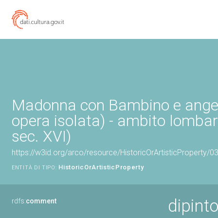
Madonna con Bambino e angeli
opera isolata) - ambito lomba
sec. XVI)
https://w3id.org/arco/resource/HistoricOrArtisticProperty/
HistoricOrArtisticProperty
ENTITÀ DI TIPO:
dipint
rdfs:
comment