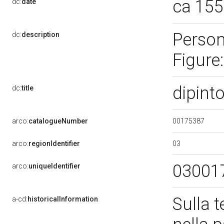
ca 15
dc:
date
Person
dc:
description
Figure:
dipint
dc:
title
00175387
arco:
catalogueNumber
03
arco:
regionIdentifier
03001
arco:
uniqueIdentifier
Sulla 
a-cd:
historicalInformation