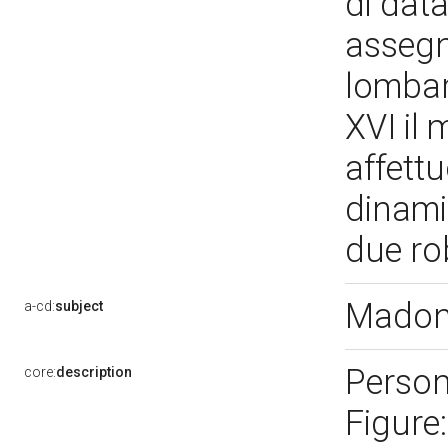
di dat
assegn
lombar
XVI il 
affett
dinami
due rob
Madon
a-cd:
subject
Person
core:
description
Figure: