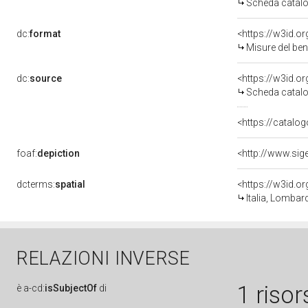
Scheda catalo
dc:
format
<https://w3id.
Misure del be
dc:
source
<https://w3id.
Scheda catalo
<https://catalog
foaf:
depiction
dcterms:
spatial
<https://w3id.
Italia, Lomba
RELAZIONI INVERSE
1 risor
è
a-cd:
isSubjectOf
di