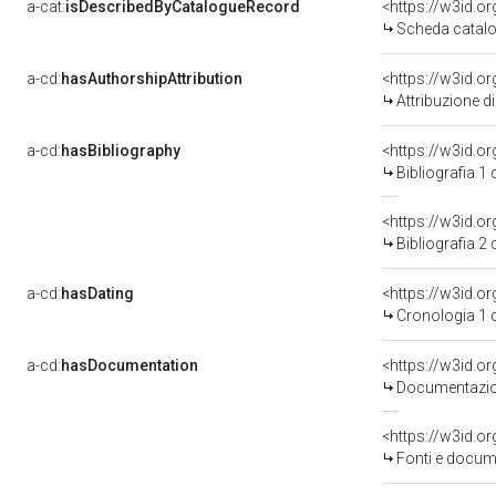
a-cat:
isDescribedByCatalogueRecord
<https://w3id.
Scheda catalo
a-cd:
hasAuthorshipAttribution
Attribuzione d
a-cd:
hasBibliography
<https://w3id.o
Bibliografia 1
<https://w3id.o
Bibliografia 2
a-cd:
hasDating
<https://w3id.
Cronologia 1 
a-cd:
hasDocumentation
Documentazion
<https://w3id.
Fonti e docume