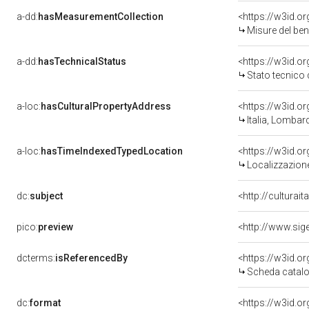
a-dd:
hasMeasurementCollection
<https://w3id.
Misure del be
a-dd:
hasTechnicalStatus
<https://w3id.o
Stato tecnico
a-loc:
hasCulturalPropertyAddress
<https://w3id.
Italia, Lombar
a-loc:
hasTimeIndexedTypedLocation
<https://w3id.
Localizzazione
dc:
subject
<http://culturai
pico:
preview
dcterms:
isReferencedBy
<https://w3id.
Scheda catalo
dc:
format
<https://w3id.