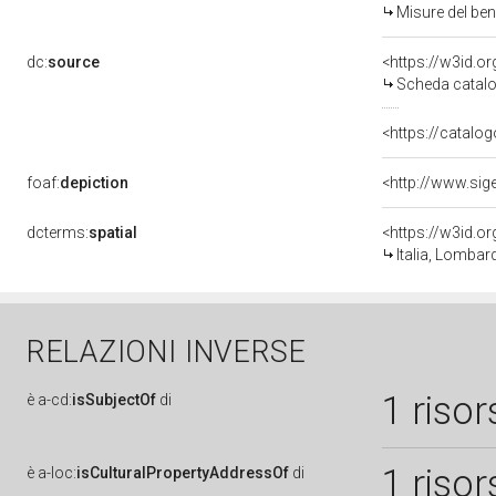
Misure del be
dc:
source
<https://w3id.
Scheda catalo
<https://catalog
foaf:
depiction
dcterms:
spatial
<https://w3id.
Italia, Lombar
RELAZIONI INVERSE
1 risor
è
a-cd:
isSubjectOf
di
1 risor
è
a-loc:
isCulturalPropertyAddressOf
di