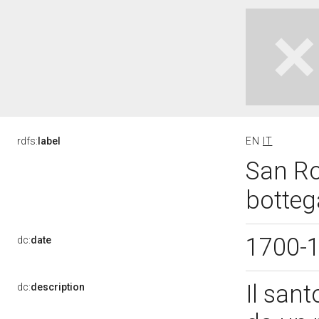
rdfs:
label
EN
IT
San Ro
botteg
1700-
dc:
date
Il sant
dc:
description