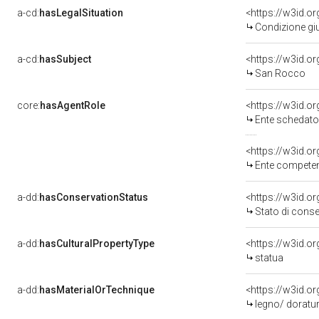
a-cd:
hasLegalSituation
Condizione giu
a-cd:
hasSubject
<https://w3id.
San Rocco
core:
hasAgentRole
<https://w3id.
Ente schedatore del bene 03
<https://w3id.o
Ente competente per t
a-dd:
hasConservationStatus
<https://w3id.o
Stato di cons
a-dd:
hasCulturalPropertyType
<https://w3id.
statua
a-dd:
hasMaterialOrTechnique
<https://w3id.o
legno/ doratur