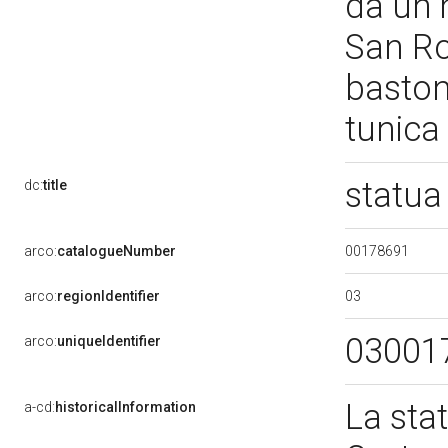
da un 
San Ro
baston
tunica 
statua
dc:
title
00178691
arco:
catalogueNumber
03
arco:
regionIdentifier
03001
arco:
uniqueIdentifier
La sta
a-cd:
historicalInformation