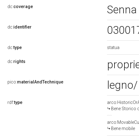
Senna 
dc:
coverage
03001
dc:
identifier
statua
dc:
type
proprie
dc:
rights
legno/
pico:
materialAndTechnique
rdf:
type
arco:HistoricOrA
Bene Storico o
arco:MovableCul
Bene mobile