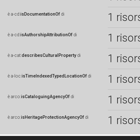
1 risor
è
a-cd:
isDocumentationOf
di
1 risor
è
a-cd:
isAuthorshipAttributionOf
di
1 risor
è
a-cat:
describesCulturalProperty
di
1 risor
è
a-loc:
isTimeIndexedTypedLocationOf
di
1 risor
è
arco:
isCataloguingAgencyOf
di
1 risor
è
arco:
isHeritageProtectionAgencyOf
di