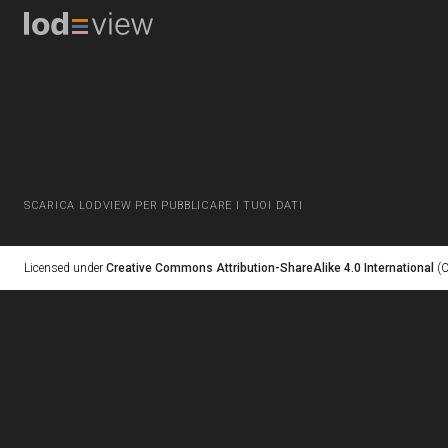
SCARICA LODVIEW PER PUBBLICARE I TUOI DATI
Licensed under
Creative Commons Attribution-ShareAlike 4.0 International
(C