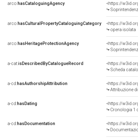
arco:
hasCataloguingAgency
<https://w3id.
Soprintendenza per i 
arco:
hasCulturalPropertyCataloguingCategory
<https://w3id.o
opera isolata
arco:
hasHeritageProtectionAgency
<https://w3id.
Soprintendenza
a-cat:
isDescribedByCatalogueRecord
<https://w3id.
Scheda catalo
a-cd:
hasAuthorshipAttribution
Attribuzione d
a-cd:
hasDating
<https://w3id.
Cronologia 1 
a-cd:
hasDocumentation
Documentazion