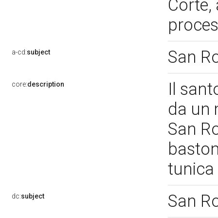
Corte, 
proces
San R
a-cd:
subject
Il sant
core:
description
da un 
San Ro
baston
tunica 
San R
dc:
subject