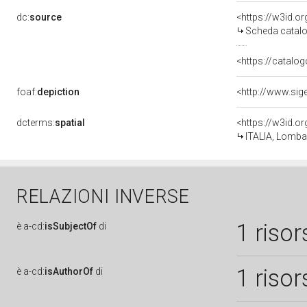
dc:
source
<https://w3id.
Scheda catalo
<https://catalog
foaf:
depiction
dcterms:
spatial
<https://w3id.
ITALIA, Lombar
RELAZIONI INVERSE
1 risor
è
a-cd:
isSubjectOf
di
1 risor
è
a-cd:
isAuthorOf
di