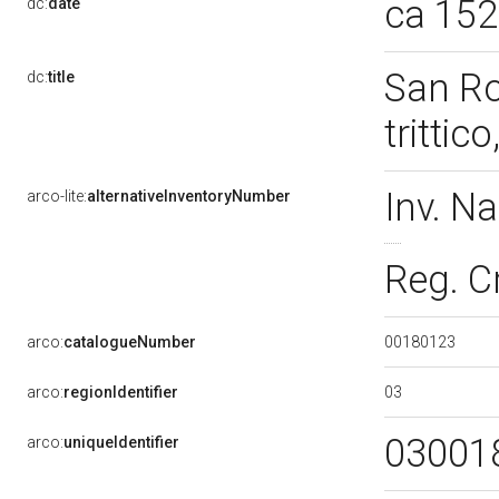
ca 15
dc:
date
San Ro
dc:
title
tritti
Inv. N
arco-lite:
alternativeInventoryNumber
Reg. C
00180123
arco:
catalogueNumber
03
arco:
regionIdentifier
03001
arco:
uniqueIdentifier