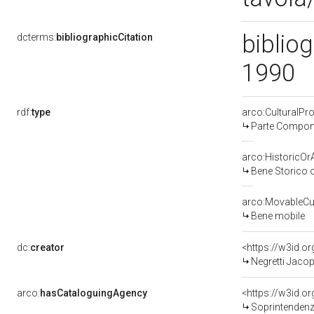
bibliog
dcterms:
bibliographicCitation
1990
rdf:
type
arco:CulturalP
Parte Compone
arco:HistoricOrA
Bene Storico o
arco:MovableCul
Bene mobile
dc:
creator
<https://w3id.
Negretti Jacop
arco:
hasCataloguingAgency
<https://w3id.
Soprintendenza per i 