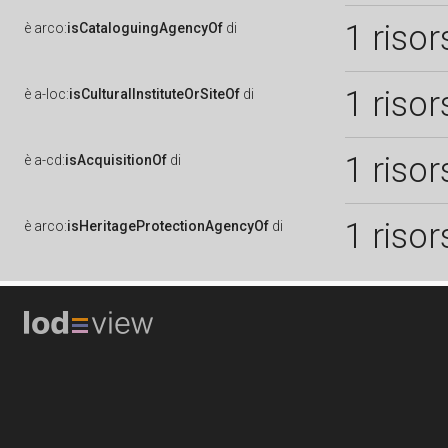
1 risor
è
arco:
isCataloguingAgencyOf
di
1 risor
è
a-loc:
isCulturalInstituteOrSiteOf
di
1 risor
è
a-cd:
isAcquisitionOf
di
1 risor
è
arco:
isHeritageProtectionAgencyOf
di