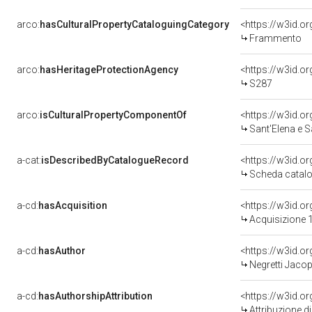
arco:
hasCulturalPropertyCataloguingCategory
<https://w3id.o
Frammento
arco:
hasHeritageProtectionAgency
<https://w3id.
S287
arco:
isCulturalPropertyComponentOf
<https://w3id.o
Sant'Elena e San Costantino;
a-cat:
isDescribedByCatalogueRecord
<https://w3id.
Scheda catalo
a-cd:
hasAcquisition
<https://w3id.o
Acquisizione 1
a-cd:
hasAuthor
<https://w3id.
Negretti Jacop
a-cd:
hasAuthorshipAttribution
<https://w3id.o
Attribuzione d