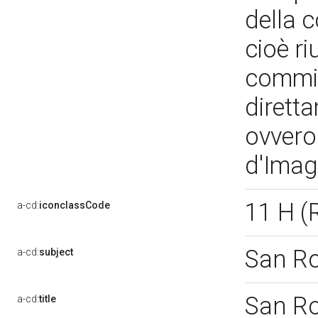
della 
cioè ri
commis
dirett
ovvero
d'Imag
11 H 
a-cd:
iconclassCode
San R
a-cd:
subject
San R
a-cd:
title