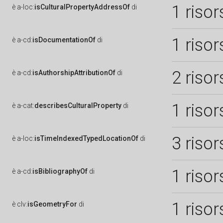
1 risor
è
a-loc:
isCulturalPropertyAddressOf
di
1 risor
è
a-cd:
isDocumentationOf
di
2 risor
è
a-cd:
isAuthorshipAttributionOf
di
1 risor
è
a-cat:
describesCulturalProperty
di
3 risor
è
a-loc:
isTimeIndexedTypedLocationOf
di
1 risor
è
a-cd:
isBibliographyOf
di
1 risor
è
clv:
isGeometryFor
di