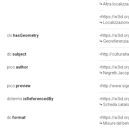
Altra localizz
<https://w3id.
Localizzazione
clv:
hasGeometry
<https://w3id.
Georeferenziaz
dc:
subject
<http://culturai
pico:
author
<https://w3id.
Negretti Jacop
pico:
preview
dcterms:
isReferencedBy
<https://w3id.
Scheda catalo
dc:
format
<https://w3id.
Misure del be