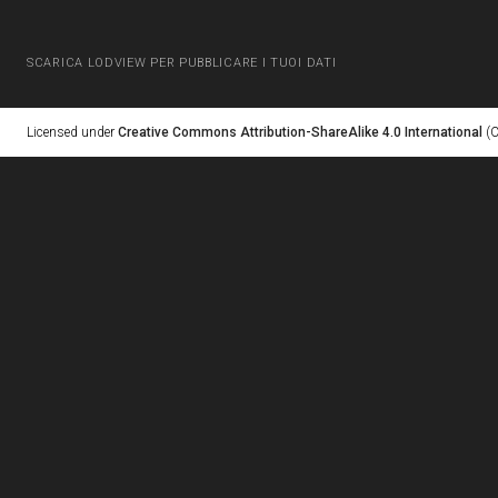
SCARICA LODVIEW PER PUBBLICARE I TUOI DATI
Licensed under
Creative Commons Attribution-ShareAlike 4.0 International
(C