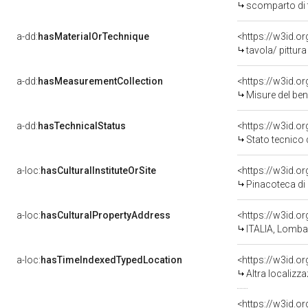
scomparto di t
a-dd:
hasMaterialOrTechnique
<https://w3id.or
tavola/ pittura
a-dd:
hasMeasurementCollection
<https://w3id.
Misure del be
a-dd:
hasTechnicalStatus
<https://w3id.o
Stato tecnico
a-loc:
hasCulturalInstituteOrSite
<https://w3id.o
Pinacoteca di
a-loc:
hasCulturalPropertyAddress
<https://w3id.
ITALIA, Lombar
a-loc:
hasTimeIndexedTypedLocation
<https://w3id.o
Altra localizz
<https://w3id.o