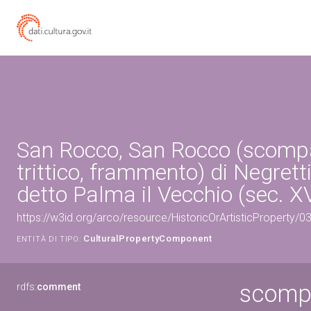
San Rocco, San Rocco (scompa
trittico, frammento) di Negret
detto Palma il Vecchio (sec. XV
https://w3id.org/arco/resource/HistoricOrArtisticProperty/
CulturalPropertyComponent
ENTITÀ DI TIPO:
scompa
rdfs:
comment