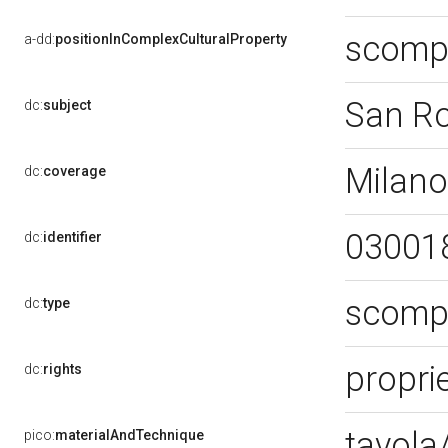
scompa
a-dd:
positionInComplexCulturalProperty
San R
dc:
subject
Milano
dc:
coverage
03001
dc:
identifier
scompa
dc:
type
propri
dc:
rights
tavola/
pico:
materialAndTechnique