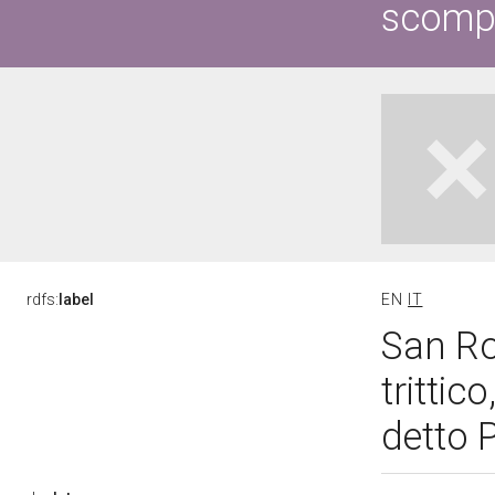
scompa
rdfs:
label
EN
IT
San Ro
tritti
detto 