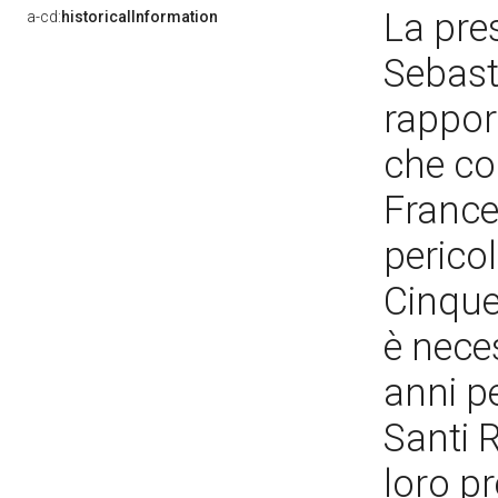
La pre
a-cd:
historicalInformation
Sebast
rappor
che col
France
pericol
Cinque
è neces
anni pe
Santi 
loro pr