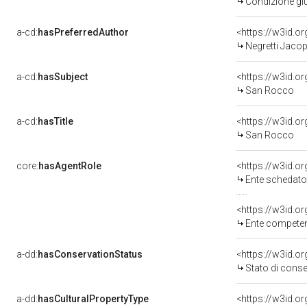
Condizione giu
a-cd:
hasPreferredAuthor
<https://w3id.
Negretti Jacop
a-cd:
hasSubject
<https://w3id.
San Rocco
a-cd:
hasTitle
<https://w3id.o
San Rocco
core:
hasAgentRole
<https://w3id.
Ente schedatore del bene 03
<https://w3id.o
Ente competente per t
a-dd:
hasConservationStatus
<https://w3id.o
Stato di cons
a-dd:
hasCulturalPropertyType
<https://w3id.