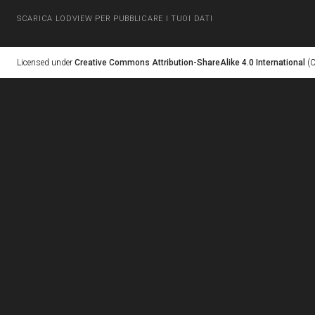
SCARICA LODVIEW PER PUBBLICARE I TUOI DATI
Licensed under
Creative Commons Attribution-ShareAlike 4.0 International
(C