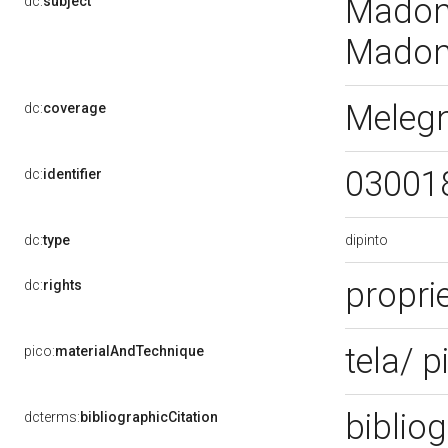
Madonn
dc:
subject
Madon
Meleg
dc:
coverage
03001
dc:
identifier
dipinto
dc:
type
proprie
dc:
rights
tela/ p
pico:
materialAndTechnique
bibliog
dcterms:
bibliographicCitation