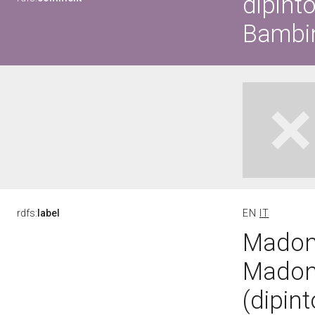
dipint
Bambin
rdfs:
label
EN
IT
Madonn
Madon
(dipint