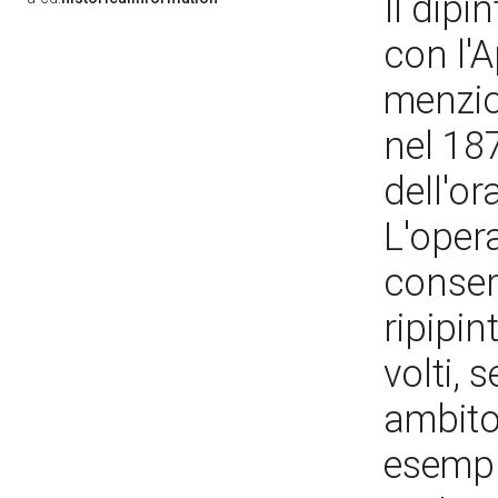
Il dip
con l'A
menzio
nel 187
dell'o
L'opera
conser
ripipin
volti, 
ambito
esempl