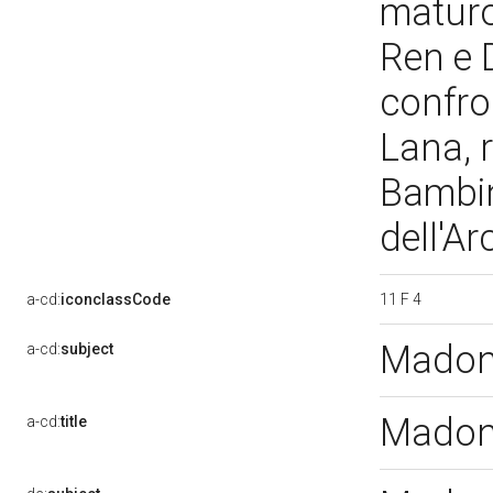
maturo
Ren e 
confro
Lana, 
Bambin
dell'A
11 F 4
a-cd:
iconclassCode
Madon
a-cd:
subject
Madon
a-cd:
title