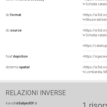
Scheda catalo
dc:
format
<https://w3id.
Misure del be
dc:
source
<https://w3id.
Scheda catalo
<https://catalog
foaf:
depiction
<https://sigecw
dcterms:
spatial
<https://w3id.
Lombardia, MI
RELAZIONI INVERSE
1 risor
è
a-cd:
isSubjectOf
di