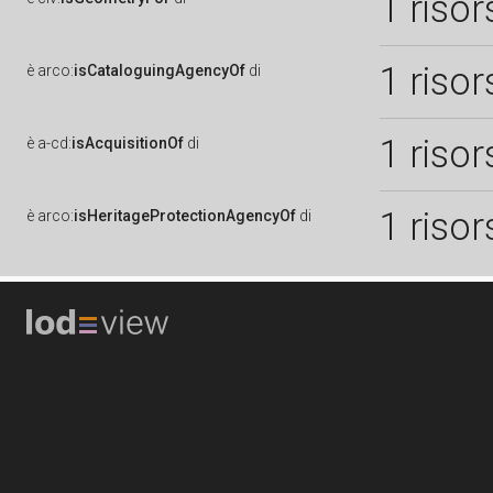
1 risor
1 risor
è
arco:
isCataloguingAgencyOf
di
1 risor
è
a-cd:
isAcquisitionOf
di
1 risor
è
arco:
isHeritageProtectionAgencyOf
di