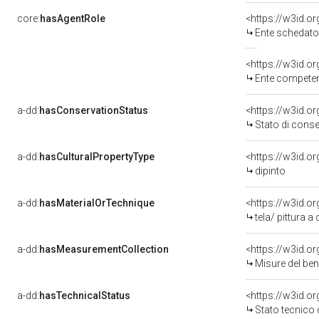
core:
hasAgentRole
<https://w3id.
Ente schedatore del bene 03
<https://w3id.o
Ente competente per 
a-dd:
hasConservationStatus
<https://w3id.o
Stato di cons
a-dd:
hasCulturalPropertyType
<https://w3id.
dipinto
a-dd:
hasMaterialOrTechnique
<https://w3id.or
tela/ pittura a 
a-dd:
hasMeasurementCollection
<https://w3id.
Misure del be
a-dd:
hasTechnicalStatus
<https://w3id.o
Stato tecnico