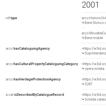
2001
rdf:
type
arco:HistoricOrA
Bene Storico o
arco:MovableCul
Bene mobile
arco:
hasCataloguingAgency
<https://w3id.
Soprintendenza per i 
arco:
hasCulturalPropertyCataloguingCategory
<https://w3id.o
opera isolata
arco:
hasHeritageProtectionAgency
<https://w3id.
S287
a-cat:
isDescribedByCatalogueRecord
<https://w3id.
Scheda catalo