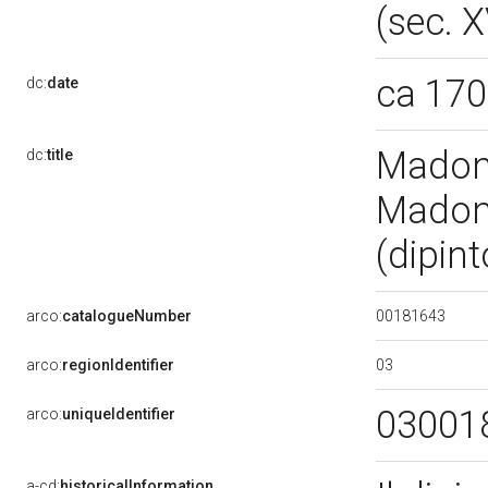
(sec. X
ca 17
dc:
date
Madonn
dc:
title
Madon
(dipint
00181643
arco:
catalogueNumber
03
arco:
regionIdentifier
03001
arco:
uniqueIdentifier
a-cd:
historicalInformation