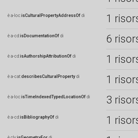
1 risor
è
a-loc:
isCulturalPropertyAddressOf
di
6 risor
è
a-cd:
isDocumentationOf
di
1 risor
è
a-cd:
isAuthorshipAttributionOf
di
1 risor
è
a-cat:
describesCulturalProperty
di
3 risor
è
a-loc:
isTimeIndexedTypedLocationOf
di
1 risor
è
a-cd:
isBibliographyOf
di
è
clv:
isGeometryFor
di