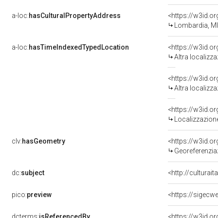
a-loc:
hasCulturalPropertyAddress
<https://w3id.
Lombardia, MI
a-loc:
hasTimeIndexedTypedLocation
<https://w3id.o
Altra localizz
<https://w3id.o
Altra localizz
<https://w3id.
Localizzazione
clv:
hasGeometry
<https://w3id.
Georeferenzia
dc:
subject
<http://culturai
pico:
preview
<https://sigecw
dcterms:
isReferencedBy
<https://w3id.