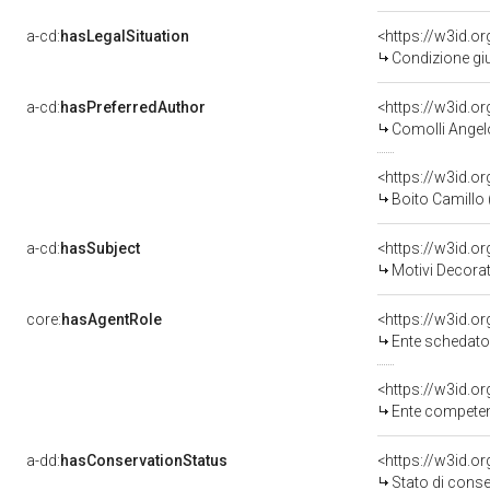
a-cd:
hasLegalSituation
<https://w3id.o
Condizione giu
a-cd:
hasPreferredAuthor
<https://w3id.
Comolli Angelo
<https://w3id.
Boito Camillo (
a-cd:
hasSubject
<https://w3id.
Motivi Decorati
core:
hasAgentRole
<https://w3id.
Ente schedatore d
<https://w3id.o
Ente competent
a-dd:
hasConservationStatus
<https://w3id.o
Stato di cons