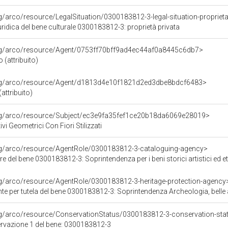
rg/arco/resource/LegalSituation/0300183812-3-legal-situation-proprieta
ridica del bene culturale 0300183812-3: proprietà privata
org/arco/resource/Agent/0753ff70bff9ad4ec44af0a8445c6db7>
 (attribuito)
org/arco/resource/Agent/d1813d4e10f1821d2ed3dbe8bdcf6483>
attribuito)
org/arco/resource/Subject/ec3e9fa35fef1ce20b18da6069e28019>
vi Geometrici Con Fiori Stilizzati
org/arco/resource/AgentRole/0300183812-3-cataloguing-agency>
el bene 0300183812-3: Soprintendenza per i beni storici artistici ed etnoantropologi
rg/arco/resource/AgentRole/0300183812-3-heritage-protection-agency
e per tutela del bene 0300183812-3: Soprintendenza Archeologia, belle ar
rg/arco/resource/ConservationStatus/0300183812-3-conservation-sta
ervazione 1 del bene: 0300183812-3