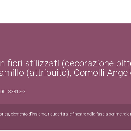
 fiori stilizzati (decorazione pitt
millo (attribuito), Comolli Ange
0300183812-3
rica, elemento d'insieme, riquadri tra le finestre nella fascia perimetral