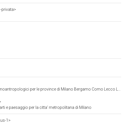
-privata>
ci per le province di Milano Bergamo Como Lecco Lodi Monza Pavia Sondrio Varese
>
ti e paesaggio per la citta' metropolitana di Milano
tus-1>