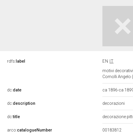
rdfs:
label
EN
IT
motivi decorativi
Comolli Angelo (
dc:
date
ca 1896-ca 189
dc:
description
decorazioni
dc:
title
decorazione pit
00183812
arco:
catalogueNumber