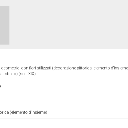
 geometrici con fiori stilizzati (decorazione pittorica, elemento d'insieme)
attribuito) (sec. XIX)
9
torica (elemento d'insieme)