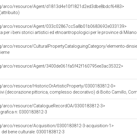
org/arco/resource/Agent/d1813d4e10f1821d2ed3dbe8bdcf6483>
attribuito)
org/arco/resource/Agent/033c02867cc5a8b01b0683692e033139>
 per i beni storici artistici ed etnoantropologici per le province di 
rg/arco/resource/CulturalPropertyCataloguingCategory/elemento-dins
sieme
org/arco/resource/Agent/3400de061fa5f42f160795ee3ac35322>
rg/arco/resource/HistoricOrArtisticProperty/0300183812-0>
ivi (decorazione pittorica, complesso decorativo) di Boito Camillo, Comol
org/arco/resource/CatalogueRecordOA/0300183812-3>
grafica n: 0300183812-3
rg/arco/resource/Acquisition/0300183812-3-acquisition-1>
 del bene culturale: 0300183812-3