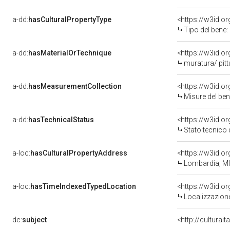
a-dd:
hasCulturalPropertyType
<https://w3id.
Tipo del bene:
a-dd:
hasMaterialOrTechnique
<https://w3id.o
muratura/ pit
a-dd:
hasMeasurementCollection
<https://w3id.
Misure del be
a-dd:
hasTechnicalStatus
<https://w3id.o
Stato tecnico
a-loc:
hasCulturalPropertyAddress
<https://w3id.
Lombardia, MI
a-loc:
hasTimeIndexedTypedLocation
<https://w3id.
Localizzazione
dc:
subject
<http://culturai