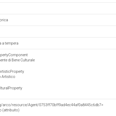
torica
a
ra a tempera
ropertyComponent
nte di Bene Culturale
rtisticProperty
 Artistico
turalProperty
org/arco/resource/Agent/0753ff70bff9ad4ec44af0a8445c6db7>
 (attribuito)