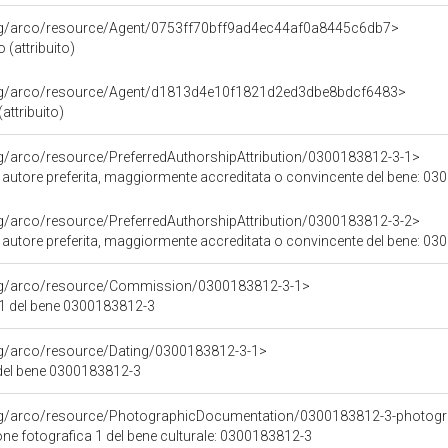
org/arco/resource/Agent/0753ff70bff9ad4ec44af0a8445c6db7>
 (attribuito)
org/arco/resource/Agent/d1813d4e10f1821d2ed3dbe8bdcf6483>
attribuito)
rg/arco/resource/PreferredAuthorshipAttribution/0300183812-3-1>
i autore preferita, maggiormente accreditata o convincente del bene: 0
rg/arco/resource/PreferredAuthorshipAttribution/0300183812-3-2>
i autore preferita, maggiormente accreditata o convincente del bene: 0
org/arco/resource/Commission/0300183812-3-1>
1 del bene 0300183812-3
rg/arco/resource/Dating/0300183812-3-1>
del bene 0300183812-3
org/arco/resource/PhotographicDocumentation/0300183812-3-photogr
e fotografica 1 del bene culturale: 0300183812-3