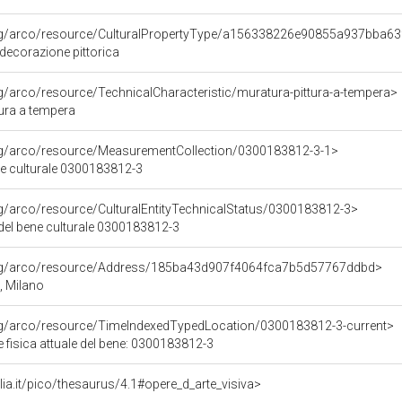
org/arco/resource/CulturalPropertyType/a156338226e90855a937bba6
 decorazione pittorica
rg/arco/resource/TechnicalCharacteristic/muratura-pittura-a-tempera>
tura a tempera
org/arco/resource/MeasurementCollection/0300183812-3-1>
ne culturale 0300183812-3
rg/arco/resource/CulturalEntityTechnicalStatus/0300183812-3>
 del bene culturale 0300183812-3
org/arco/resource/Address/185ba43d907f4064fca7b5d57767ddbd>
, Milano
org/arco/resource/TimeIndexedTypedLocation/0300183812-3-current>
 fisica attuale del bene: 0300183812-3
talia.it/pico/thesaurus/4.1#opere_d_arte_visiva>