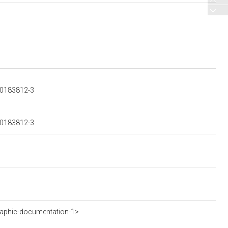
300183812-3
300183812-3
aphic-documentation-1>