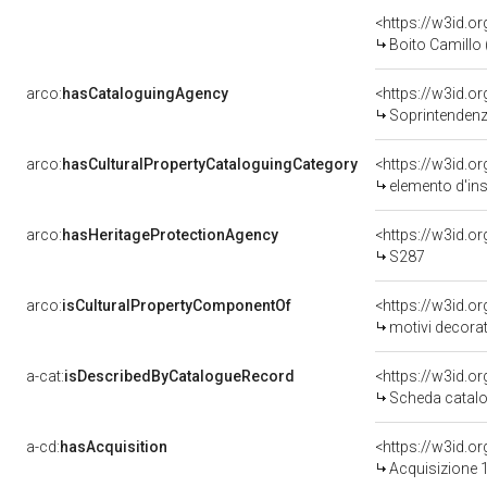
<https://w3id.
Boito Camillo (
arco:
hasCataloguingAgency
<https://w3id.
Soprintendenza
arco:
hasCulturalPropertyCataloguingCategory
<https://w3id.o
elemento d'in
arco:
hasHeritageProtectionAgency
<https://w3id.
S287
arco:
isCulturalPropertyComponentOf
<https://w3id.o
motivi decorat
a-cat:
isDescribedByCatalogueRecord
<https://w3id.
Scheda catalo
a-cd:
hasAcquisition
<https://w3id.o
Acquisizione 1