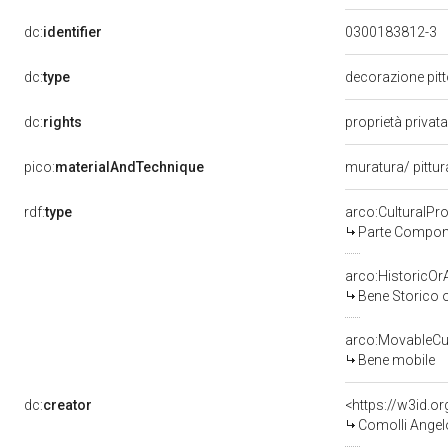
dc:
identifier
0300183812-3
dc:
type
decorazione pit
dc:
rights
proprietà privat
pico:
materialAndTechnique
muratura/ pittu
rdf:
type
arco:CulturalP
Parte Compone
arco:HistoricOrA
Bene Storico o
arco:MovableCul
Bene mobile
dc:
creator
<https://w3id.
Comolli Angelo