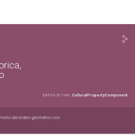
orica,
lo
CulturalPropertyComponent
ENTITÀ DI TIPO:
e motivi decorativi geometrici con