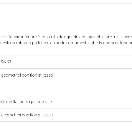
lla fascia inferiore è costituita da riquadri con specchiature mistilinee con
amento sembrano preludere ai moduli ornamentali liberty che si diffondon
A 98 33
 geometrici con fiori stilizzati
inestre nella fascia perimetrale
 geometrici con fiori stilizzati