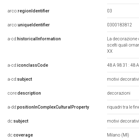
03
arco:
regionIdentifier
arco:
uniqueIdentifier
0300183812
a-cd:
historicalInformation
La decorazione de
scelti quali orn
XX
a-cd:
iconclassCode
48 A 98 31 : 48 
a-cd:
subject
motivi decorativi
core:
description
decorazioni
a-dd:
positionInComplexCulturalProperty
riquadri tra le f
dc:
subject
motivi decorativi
dc:
coverage
Milano (MI)