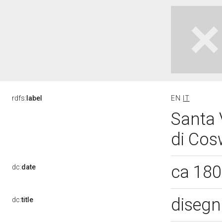
rdfs:
label
EN
IT
Santa 
di Cos
ca 180
dc:
date
disegn
dc:
title