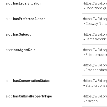
a-cd:
hasLegalSituation
<https://w3id.o
Condizione giu
a-cd:
hasPreferredAuthor
<https://w3id.
Cosway Richa
a-cd:
hasSubject
<https://w3id.
Santa Veroni
core:
hasAgentRole
<https://w3id.o
Ente competente per t
<https://w3id.
Ente schedatore del bene 03
a-dd:
hasConservationStatus
<https://w3id.o
Stato di cons
a-dd:
hasCulturalPropertyType
<https://w3id.
disegno