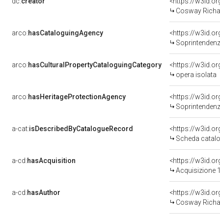
dc:
creator
<https://w3id.
Cosway Richa
arco:
hasCataloguingAgency
<https://w3id.
Soprintendenza per i 
arco:
hasCulturalPropertyCataloguingCategory
<https://w3id.o
opera isolata
arco:
hasHeritageProtectionAgency
<https://w3id.
Soprintendenza
a-cat:
isDescribedByCatalogueRecord
<https://w3id.
Scheda catalo
a-cd:
hasAcquisition
<https://w3id.o
Acquisizione 1
a-cd:
hasAuthor
<https://w3id.
Cosway Richa