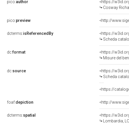
pico:
author
<https://w3id.
Cosway Richa
pico:
preview
dcterms:
isReferencedBy
<https://w3id.
Scheda catalo
dc:
format
<https://w3id.
Misure del be
dc:
source
<https://w3id.
Scheda catalo
<https://catalog
foaf:
depiction
dcterms:
spatial
<https://w3id.
Lombardia, LO