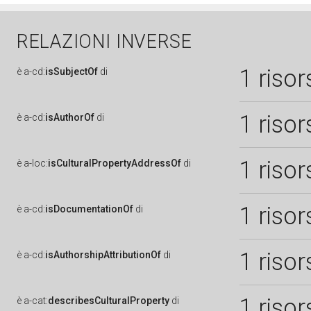
RELAZIONI INVERSE
1 risor
è
a-cd:
isSubjectOf
di
1 risor
è
a-cd:
isAuthorOf
di
1 risor
è
a-loc:
isCulturalPropertyAddressOf
di
1 risor
è
a-cd:
isDocumentationOf
di
1 risor
è
a-cd:
isAuthorshipAttributionOf
di
1 risor
è
a-cat:
describesCulturalProperty
di