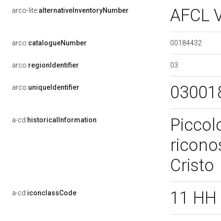
AFCL 
arco-lite:
alternativeInventoryNumber
00184432
arco:
catalogueNumber
03
arco:
regionIdentifier
03001
arco:
uniqueIdentifier
Piccol
a-cd:
historicalInformation
riconos
Cristo
11 HH
a-cd:
iconclassCode