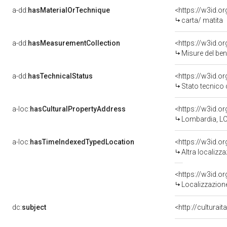
a-dd:
hasMaterialOrTechnique
<https://w3id.o
carta/ matita
a-dd:
hasMeasurementCollection
<https://w3id.
Misure del be
a-dd:
hasTechnicalStatus
<https://w3id.o
Stato tecnico
a-loc:
hasCulturalPropertyAddress
<https://w3id.
Lombardia, LO
a-loc:
hasTimeIndexedTypedLocation
<https://w3id.o
Altra localizz
<https://w3id.
Localizzazione
dc:
subject
<http://culturai