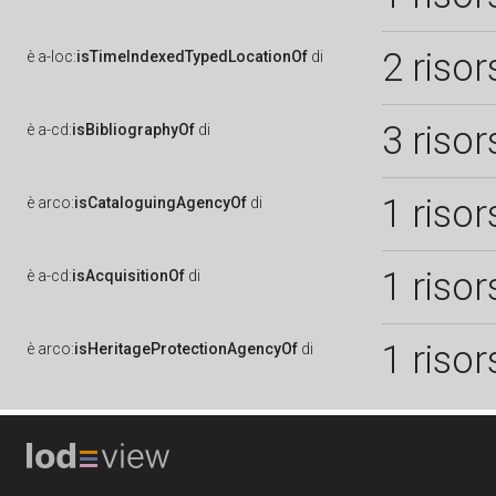
2 risor
è
a-loc:
isTimeIndexedTypedLocationOf
di
3 risor
è
a-cd:
isBibliographyOf
di
1 risor
è
arco:
isCataloguingAgencyOf
di
1 risor
è
a-cd:
isAcquisitionOf
di
1 risor
è
arco:
isHeritageProtectionAgencyOf
di