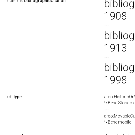
bibliog
dcterms:
bibliographicCitation
1908
bibliog
1913
bibliog
1998
rdf:
type
arco:HistoricOrA
Bene Storico o
arco:MovableCul
Bene mobile