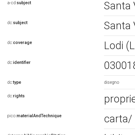
Santa 
a-cd:
subject
Santa 
dc:
subject
Lodi (
dc:
coverage
03001
dc:
identifier
disegno
dc:
type
propri
dc:
rights
carta/
pico:
materialAndTechnique