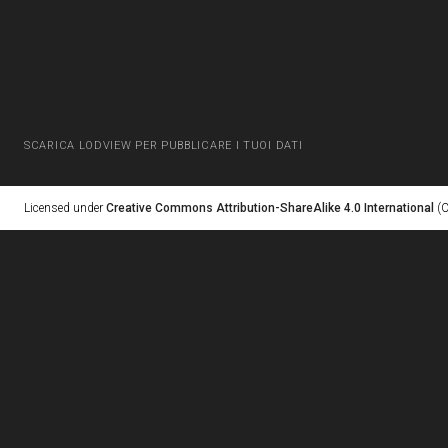
SCARICA LODVIEW PER PUBBLICARE I TUOI DATI
Licensed under
Creative Commons Attribution-ShareAlike 4.0 International
(C