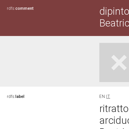
dipinto
rdfs:
comment
Beatri
rdfs:
label
EN
IT
ritratt
arciduc