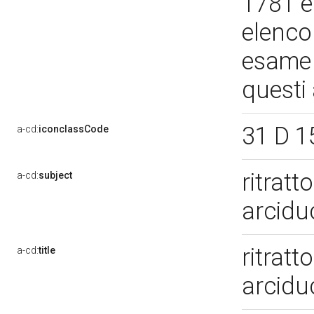
1781 e
elenco 
esame e
questi
31 D 1
a-cd:
iconclassCode
ritratt
a-cd:
subject
arcidu
ritratt
a-cd:
title
arcidu