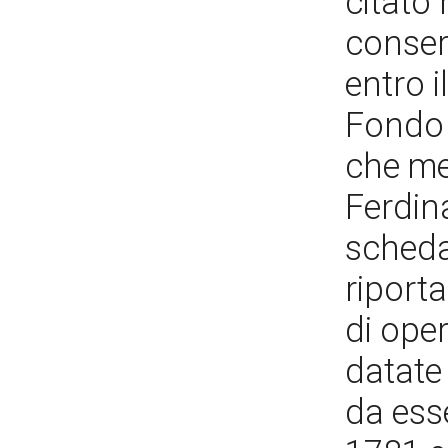
citato 
conserv
entro 
Fondo F
che me
Ferdin
scheda
riporta
di ope
datate
da esse