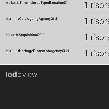
1 risor
è
a-loc:
isTimeIndexedTypedLocationOf
di
1 risor
è
arco:
isCataloguingAgencyOf
di
1 risor
è
a-cd:
isAcquisitionOf
di
1 risor
è
arco:
isHeritageProtectionAgencyOf
di