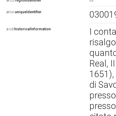
03
arco:
regionIdentifier
03001
arco:
uniqueIdentifier
I conta
a-cd:
historicalInformation
risalgo
quanto
Real, 
1651), 
di Sav
presso
presso 