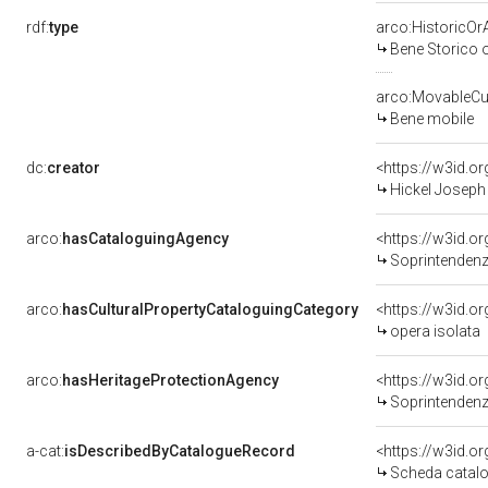
rdf:
type
arco:HistoricOrA
Bene Storico o
arco:MovableCul
Bene mobile
dc:
creator
<https://w3id.
Hickel Joseph
arco:
hasCataloguingAgency
<https://w3id.
Soprintendenza per i 
arco:
hasCulturalPropertyCataloguingCategory
<https://w3id.o
opera isolata
arco:
hasHeritageProtectionAgency
<https://w3id.
Soprintendenza 
a-cat:
isDescribedByCatalogueRecord
<https://w3id.
Scheda catalo