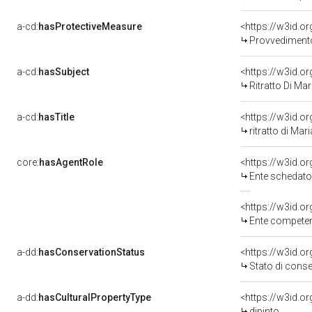
a-cd:
hasProtectiveMeasure
<https://w3id.o
Provvedimento 
a-cd:
hasSubject
<https://w3id.
Ritratto Di Ma
a-cd:
hasTitle
ritratto di Ma
core:
hasAgentRole
<https://w3id.
Ente schedatore del bene 03
<https://w3id.o
Ente competente per tu
a-dd:
hasConservationStatus
<https://w3id.o
Stato di cons
a-dd:
hasCulturalPropertyType
<https://w3id.
dipinto