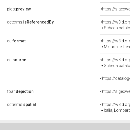
pico:
preview
<https://sigecw
dcterms:
isReferencedBy
<https://w3id.
Scheda catalo
dc:
format
<https://w3id.
Misure del be
dc:
source
<https://w3id.
Scheda catalo
<https://catalog
foaf:
depiction
<https://sigecw
dcterms:
spatial
<https://w3id.
Italia, Lombar