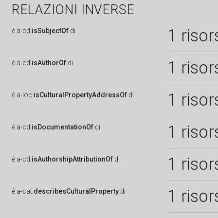
RELAZIONI INVERSE
1 risor
è
a-cd:
isSubjectOf
di
1 risor
è
a-cd:
isAuthorOf
di
1 risor
è
a-loc:
isCulturalPropertyAddressOf
di
1 risor
è
a-cd:
isDocumentationOf
di
1 risor
è
a-cd:
isAuthorshipAttributionOf
di
1 risor
è
a-cat:
describesCulturalProperty
di