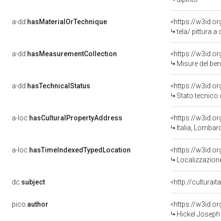
a-dd:
hasMaterialOrTechnique
<https://w3id.or
tela/ pittura a 
a-dd:
hasMeasurementCollection
<https://w3id.
Misure del be
a-dd:
hasTechnicalStatus
<https://w3id.o
Stato tecnico
a-loc:
hasCulturalPropertyAddress
<https://w3id.
Italia, Lombar
a-loc:
hasTimeIndexedTypedLocation
<https://w3id.
Localizzazione
dc:
subject
<http://culturai
pico:
author
<https://w3id.
Hickel Joseph