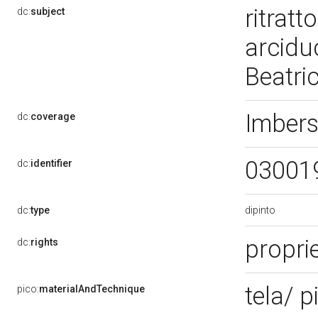
ritratt
dc:
subject
arciduc
Beatri
Imber
dc:
coverage
03001
dc:
identifier
dipinto
dc:
type
propri
dc:
rights
tela/ p
pico:
materialAndTechnique