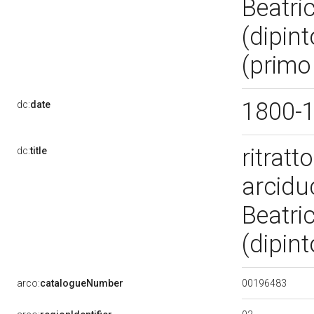
Beatri
(dipint
(primo
1800-
dc:
date
ritratt
dc:
title
arciduc
Beatri
(dipint
00196483
arco:
catalogueNumber