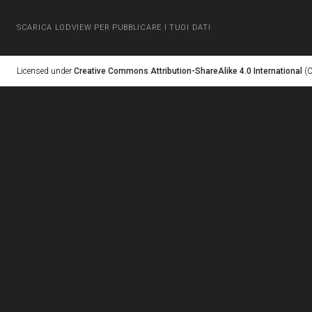
SCARICA LODVIEW PER PUBBLICARE I TUOI DATI
Licensed under
Creative Commons Attribution-ShareAlike 4.0 International
(C