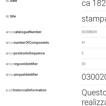
ca 18
dc:
date
stampa
dc:
title
00208009
arco:
catalogueNumber
41
arco:
numberOfComponents
5
arco:
positionInSequence
03
arco:
regionIdentifier
03002
arco:
uniqueIdentifier
Questo
a-cd:
historicalInformation
realiz