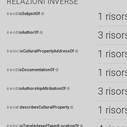
RELAZIONI INVERSE
1 risor
è
a-cd:
isSubjectOf
di
3 risor
è
a-cd:
isAuthorOf
di
1 risor
è
a-loc:
isCulturalPropertyAddressOf
di
1 risor
è
a-cd:
isDocumentationOf
di
3 risor
è
a-cd:
isAuthorshipAttributionOf
di
1 risor
è
a-cat:
describesCulturalProperty
di
è
a-loc:
isTimeIndexedTypedLocationOf
di