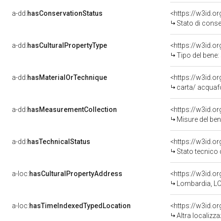
a-dd:
hasConservationStatus
<https://w3id.o
Stato di cons
a-dd:
hasCulturalPropertyType
<https://w3id.
Tipo del bene
a-dd:
hasMaterialOrTechnique
<https://w3id.o
carta/ acquaf
a-dd:
hasMeasurementCollection
<https://w3id.
Misure del be
a-dd:
hasTechnicalStatus
<https://w3id.o
Stato tecnico
a-loc:
hasCulturalPropertyAddress
<https://w3id.
Lombardia, LO
a-loc:
hasTimeIndexedTypedLocation
<https://w3id.o
Altra localizz