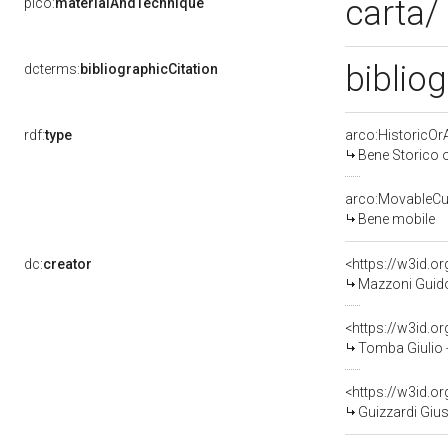
carta/
pico:
materialAndTechnique
bibliog
dcterms:
bibliographicCitation
rdf:
type
arco:HistoricOrA
Bene Storico o
arco:MovableCul
Bene mobile
dc:
creator
<https://w3id.
Mazzoni Guido
<https://w3id.
Tomba Giulio 
<https://w3id.
Guizzardi Giu