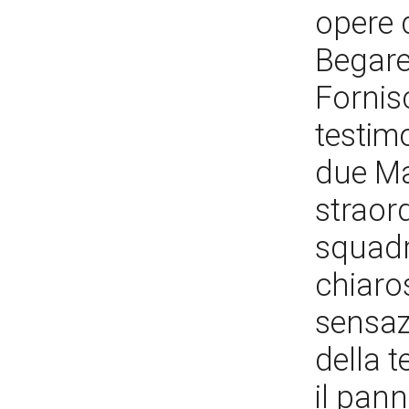
opere 
Begarel
Fornis
testim
due Ma
straord
squadr
chiaro
sensazi
della t
il pann