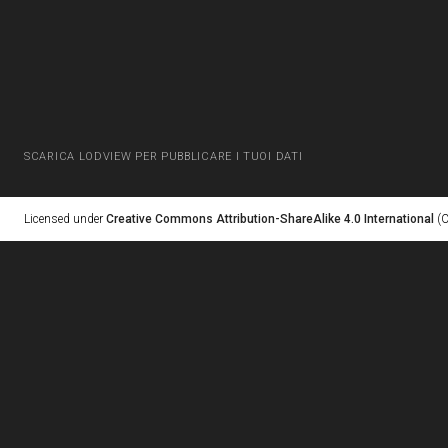
SCARICA LODVIEW PER PUBBLICARE I TUOI DATI
Licensed under
Creative Commons Attribution-ShareAlike 4.0 International
(C