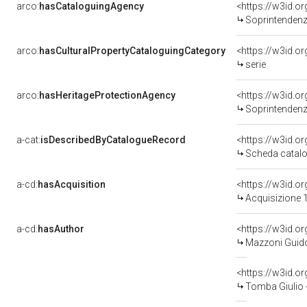
arco:
hasCataloguingAgency
<https://w3id.
Soprintendenza per i 
arco:
hasCulturalPropertyCataloguingCategory
<https://w3id.o
serie
arco:
hasHeritageProtectionAgency
<https://w3id.
Soprintendenza
a-cat:
isDescribedByCatalogueRecord
<https://w3id.
Scheda catalo
a-cd:
hasAcquisition
<https://w3id.o
Acquisizione 1
a-cd:
hasAuthor
<https://w3id.
Mazzoni Guido
<https://w3id.
Tomba Giulio 