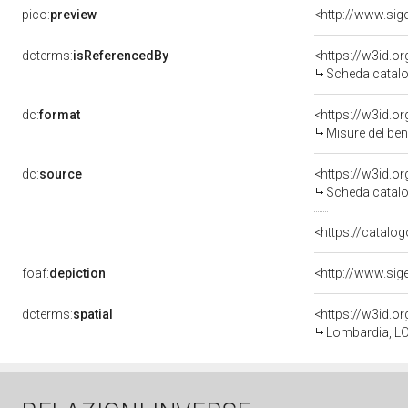
pico:
preview
dcterms:
isReferencedBy
<https://w3id.
Scheda catalo
dc:
format
<https://w3id.
Misure del be
dc:
source
<https://w3id.
Scheda catalo
<https://catalog
foaf:
depiction
dcterms:
spatial
<https://w3id.
Lombardia, LO