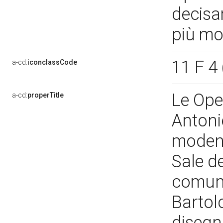
decisam
più mo
11 F 4
a-cd:
iconclassCode
Le Oper
a-cd:
properTitle
Antonio
modenes
Sale de
comuni
Bartol
diseg