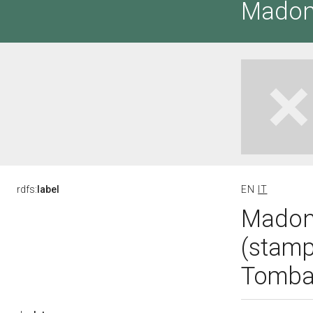
Madon
rdfs:
label
EN
IT
Madon
(stamp
Tomba 