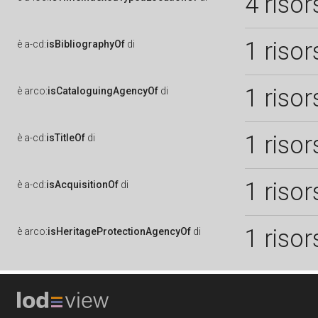
4 risor
1 risor
è
a-cd:
isBibliographyOf
di
1 risor
è
arco:
isCataloguingAgencyOf
di
1 risor
è
a-cd:
isTitleOf
di
1 risor
è
a-cd:
isAcquisitionOf
di
1 risor
è
arco:
isHeritageProtectionAgencyOf
di