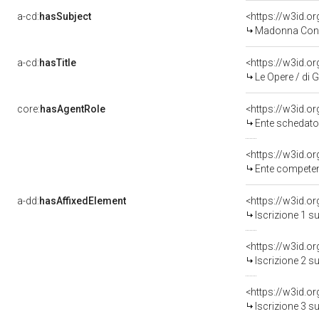
a-cd:
hasSubject
<https://w3id.
Madonna Con 
a-cd:
hasTitle
Le Opere / di Guido Mazzoni / e di /
core:
hasAgentRole
<https://w3id.
Ente schedatore del bene 03
<https://w3id.o
Ente competente per t
a-dd:
hasAffixedElement
<https://w3id.o
Iscrizione 1 s
<https://w3id.o
Iscrizione 2 s
<https://w3id.o
Iscrizione 3 s