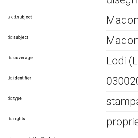
Madon
a-cd:
subject
Madon
dc:
subject
Lodi (
dc:
coverage
03002
dc:
identifier
stampa
dc:
type
propri
dc:
rights