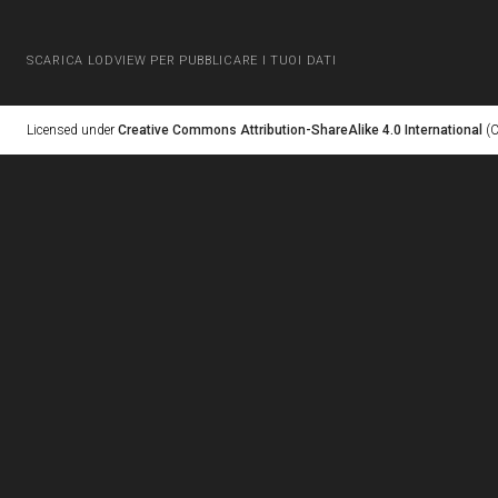
SCARICA LODVIEW PER PUBBLICARE I TUOI DATI
Licensed under
Creative Commons Attribution-ShareAlike 4.0 International
(C