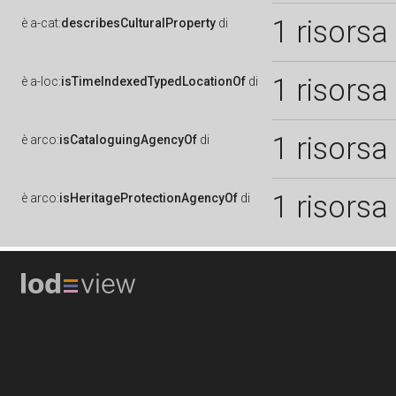
1 risorsa
è
a-cat:
describesCulturalProperty
di
1 risorsa
è
a-loc:
isTimeIndexedTypedLocationOf
di
1 risorsa
è
arco:
isCataloguingAgencyOf
di
1 risorsa
è
arco:
isHeritageProtectionAgencyOf
di