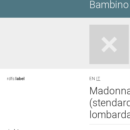
Bambino 
rdfs:
label
EN
IT
Madonna 
(stendard
lombarda