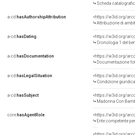
Scheda catalografi
a-cd:
hasAuthorshipAttribution
<https://w3id.org/arc
Attribuzione di ambi
a-cd:
hasDating
<https://w3id.org/ar
Cronologia 1 del b
a-cd:
hasDocumentation
Documentazione foto
a-cd:
hasLegalSituation
Condizione giuridica
a-cd:
hasSubject
<https://w3id.org/a
Madonna Con Bambi
core:
hasAgentRole
<https://w3id.org/ar
Ente competente per tutela de
<https://w3id.org/ar