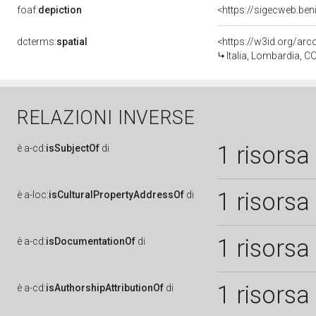
foaf:
depiction
<https://sigecweb.be
dcterms:
spatial
<https://w3id.org/a
Italia, Lombardia, 
RELAZIONI INVERSE
1 risorsa
è
a-cd:
isSubjectOf
di
1 risorsa
è
a-loc:
isCulturalPropertyAddressOf
di
1 risorsa
è
a-cd:
isDocumentationOf
di
1 risorsa
è
a-cd:
isAuthorshipAttributionOf
di