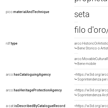
seta
pico:
materialAndTechnique
filo d'or
rdf:
type
arco:HistoricOrArtisti
Bene Storico o Artis
arco:MovableCultural
Bene mobile
arco:
hasCataloguingAgency
<https://w3id.org/a
Soprintendenza per i beni st
arco:
hasHeritageProtectionAgency
<https://w3id.org/a
Soprintendenza Arch
a-cat:
isDescribedByCatalogueRecord
<https://w3id.org/a