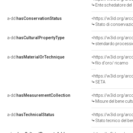
Ente schedatore del bene 0300212081:
a-dd:
hasConservationStatus
<https://w3id.org/ar
Stato di conservazi
a-dd:
hasCulturalPropertyType
<https://w3id.org/a
stendardo processi
a-dd:
hasMaterialOrTechnique
<https://w3id.org/arc
filo d'oro/ ricamo
<https://w3id.org/arc
SETA
a-dd:
hasMeasurementCollection
<https://w3id.org/ar
Misure del bene cul
a-dd:
hasTechnicalStatus
<https://w3id.org/ar
Stato tecnico del b