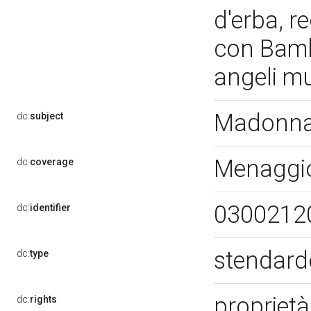
d'erba, 
con Bamb
angeli m
Madonna 
dc:
subject
Menaggi
dc:
coverage
0300212
dc:
identifier
stendard
dc:
type
proprietà
dc:
rights