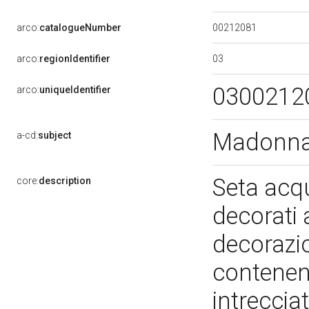
00212081
arco:
catalogueNumber
03
arco:
regionIdentifier
0300212
arco:
uniqueIdentifier
Madonna 
a-cd:
subject
Seta acqu
core:
description
decorati 
decorazio
contenent
intrecciat