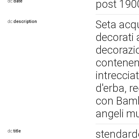
post 190
dc:
date
Seta acqu
dc:
description
decorati 
decorazio
contenent
intrecciat
d'erba, 
con Bamb
angeli m
stendard
dc:
title