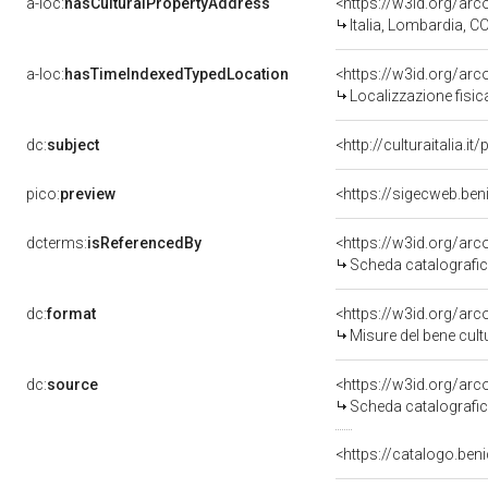
a-loc:
hasCulturalPropertyAddress
<https://w3id.org/a
Italia, Lombardia, 
a-loc:
hasTimeIndexedTypedLocation
<https://w3id.org/ar
Localizzazione fisic
dc:
subject
<http://culturaitalia.
pico:
preview
<https://sigecweb.be
dcterms:
isReferencedBy
<https://w3id.org/a
Scheda catalografi
dc:
format
<https://w3id.org/ar
Misure del bene cul
dc:
source
<https://w3id.org/a
Scheda catalografi
<https://catalogo.beni