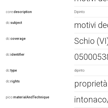
Dipinto
core:
description
motivi de
dc:
subject
Schio (VI
dc:
coverage
0500053
dc:
identifier
dipinto
dc:
type
proprietà
dc:
rights
intonaco/
pico:
materialAndTechnique