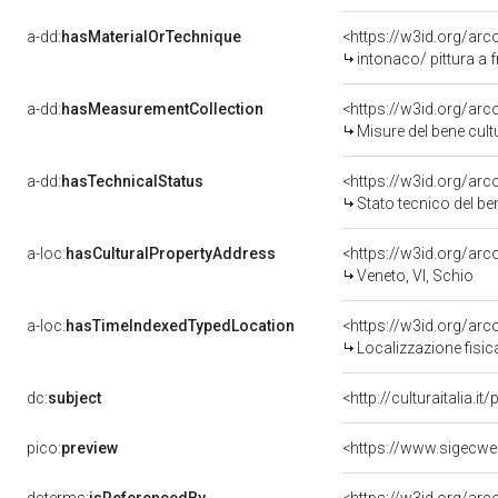
a-dd:
hasMaterialOrTechnique
<https://w3id.org/arc
intonaco/ pittura a 
a-dd:
hasMeasurementCollection
<https://w3id.org/ar
Misure del bene cul
a-dd:
hasTechnicalStatus
<https://w3id.org/ar
Stato tecnico del b
a-loc:
hasCulturalPropertyAddress
<https://w3id.org/a
Veneto, VI, Schio
a-loc:
hasTimeIndexedTypedLocation
<https://w3id.org/ar
Localizzazione fisic
dc:
subject
<http://culturaitalia.
pico:
preview