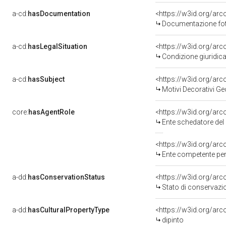
a-cd:
hasDocumentation
Documentazione foto
a-cd:
hasLegalSituation
Condizione giuridica
a-cd:
hasSubject
<https://w3id.org/a
Motivi Decorativi Ge
core:
hasAgentRole
<https://w3id.org/ar
Ente schedatore del 
<https://w3id.org/ar
Ente competente per tutela d
a-dd:
hasConservationStatus
<https://w3id.org/ar
Stato di conservazi
a-dd:
hasCulturalPropertyType
<https://w3id.org/a
dipinto