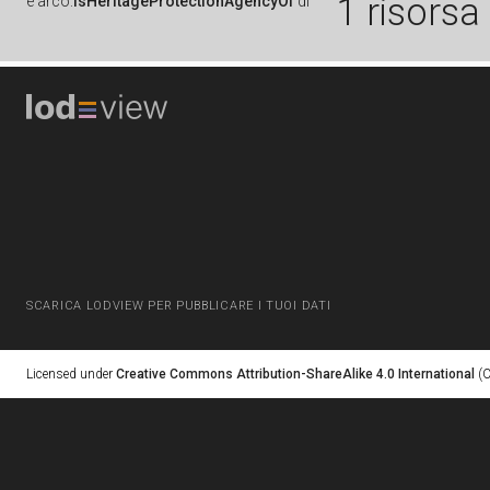
1 risorsa
è
arco:
isHeritageProtectionAgencyOf
di
SCARICA LODVIEW PER PUBBLICARE I TUOI DATI
Licensed under
Creative Commons Attribution-ShareAlike 4.0 International
(C