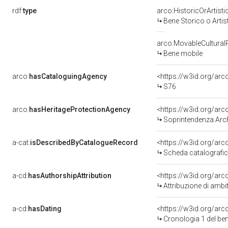
rdf:
type
arco:HistoricOrArtisti
Bene Storico o Artis
arco:MovableCultural
Bene mobile
arco:
hasCataloguingAgency
<https://w3id.org/a
S76
arco:
hasHeritageProtectionAgency
<https://w3id.org/a
Soprintendenza Arche
a-cat:
isDescribedByCatalogueRecord
<https://w3id.org/a
Scheda catalografi
a-cd:
hasAuthorshipAttribution
<https://w3id.org/arc
Attribuzione di ambi
a-cd:
hasDating
<https://w3id.org/ar
Cronologia 1 del b