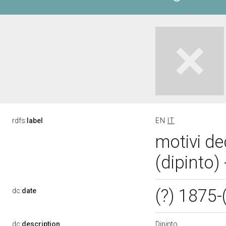
rdfs:
label
EN
IT
motivi de
(dipinto)
(?) 1875-
dc:
date
Dipinto
dc:
description