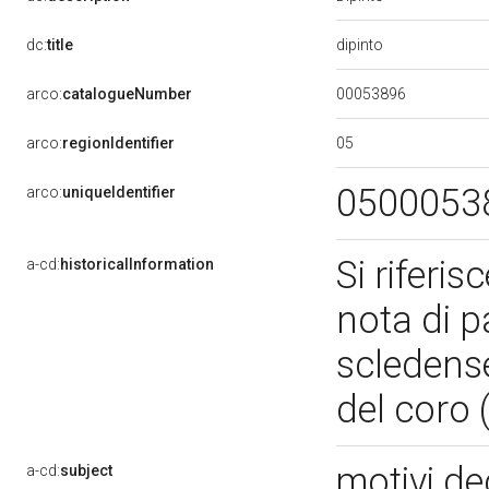
dipinto
dc:
title
00053896
arco:
catalogueNumber
05
arco:
regionIdentifier
0500053
arco:
uniqueIdentifier
Si riferi
a-cd:
historicalInformation
nota di p
scledense
del coro 
motivi de
a-cd:
subject