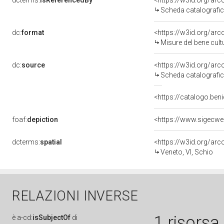
dcterms:
isReferencedBy
<https://w3id.org/a
Scheda catalografi
dc:
format
<https://w3id.org/ar
Misure del bene cul
dc:
source
<https://w3id.org/a
Scheda catalografi
<https://catalogo.beni
foaf:
depiction
dcterms:
spatial
<https://w3id.org/a
Veneto, VI, Schio
RELAZIONI INVERSE
1 risorsa
è
a-cd:
isSubjectOf
di