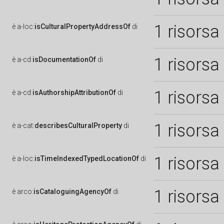
1 risorsa
è
a-loc:
isCulturalPropertyAddressOf
di
1 risorsa
è
a-cd:
isDocumentationOf
di
1 risorsa
è
a-cd:
isAuthorshipAttributionOf
di
1 risorsa
è
a-cat:
describesCulturalProperty
di
1 risorsa
è
a-loc:
isTimeIndexedTypedLocationOf
di
1 risorsa
è
arco:
isCataloguingAgencyOf
di