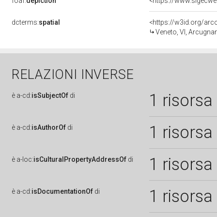
foaf:
depiction
dcterms:
spatial
<https://w3id.org/a
Veneto, VI, Arcugna
RELAZIONI INVERSE
1 risorsa
è
a-cd:
isSubjectOf
di
1 risorsa
è
a-cd:
isAuthorOf
di
1 risorsa
è
a-loc:
isCulturalPropertyAddressOf
di
1 risorsa
è
a-cd:
isDocumentationOf
di