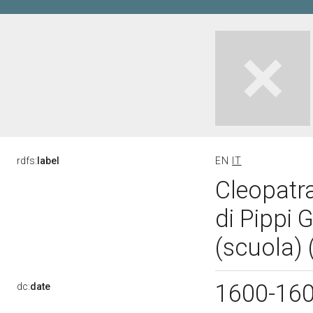
rdfs:
label
EN
IT
Cleopatra
di Pippi 
(scuola) (
1600-16
dc:
date