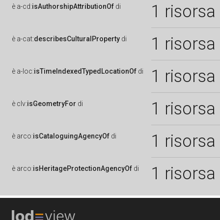
1 risorsa
è
a-cd:
isAuthorshipAttributionOf
di
1 risorsa
è
a-cat:
describesCulturalProperty
di
1 risorsa
è
a-loc:
isTimeIndexedTypedLocationOf
di
1 risorsa
è
clv:
isGeometryFor
di
1 risorsa
è
arco:
isCataloguingAgencyOf
di
1 risorsa
è
arco:
isHeritageProtectionAgencyOf
di