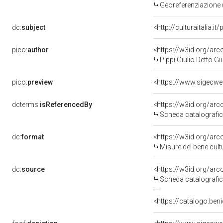
Georeferenziazione 
dc:
subject
<http://culturaitalia.
pico:
author
<https://w3id.org/a
Pippi Giulio Detto 
pico:
preview
dcterms:
isReferencedBy
<https://w3id.org/a
Scheda catalografi
dc:
format
<https://w3id.org/ar
Misure del bene cul
dc:
source
<https://w3id.org/a
Scheda catalografi
<https://catalogo.beni