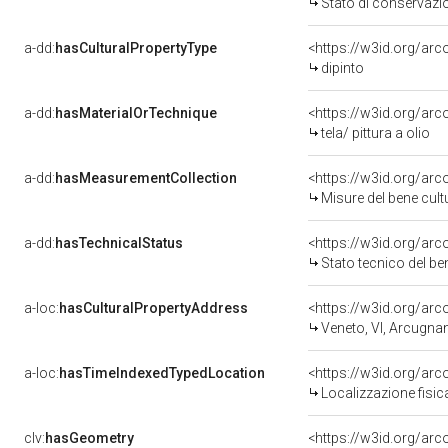
Stato di conservazi
a-dd:
hasCulturalPropertyType
<https://w3id.org/a
dipinto
a-dd:
hasMaterialOrTechnique
<https://w3id.org/arco
tela/ pittura a olio
a-dd:
hasMeasurementCollection
<https://w3id.org/ar
Misure del bene cul
a-dd:
hasTechnicalStatus
<https://w3id.org/ar
Stato tecnico del b
a-loc:
hasCulturalPropertyAddress
<https://w3id.org/a
Veneto, VI, Arcugna
a-loc:
hasTimeIndexedTypedLocation
<https://w3id.org/ar
Localizzazione fisic
clv:
hasGeometry
<https://w3id.org/ar