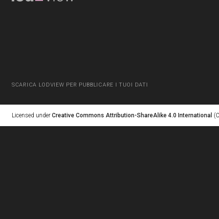
SCARICA LODVIEW PER PUBBLICARE I TUOI DATI
Licensed under
Creative Commons Attribution-ShareAlike 4.0 International
(C