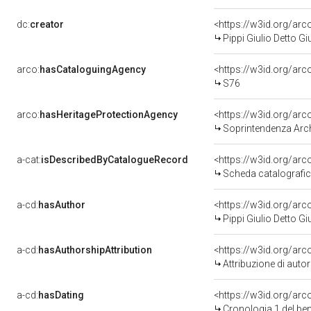
dc:
creator
<https://w3id.org/a
Pippi Giulio Detto 
arco:
hasCataloguingAgency
<https://w3id.org/a
S76
arco:
hasHeritageProtectionAgency
<https://w3id.org/a
Soprintendenza Arche
a-cat:
isDescribedByCatalogueRecord
<https://w3id.org/a
Scheda catalografi
a-cd:
hasAuthor
<https://w3id.org/a
Pippi Giulio Detto 
a-cd:
hasAuthorshipAttribution
<https://w3id.org/ar
Attribuzione di aut
a-cd:
hasDating
<https://w3id.org/ar
Cronologia 1 del b