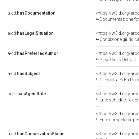
a-cd:
hasDocumentation
Documentazione foto
a-cd:
hasLegalSituation
<https://w3id.org/arc
Condizione giuridica
a-cd:
hasPreferredAuthor
<https://w3id.org/a
Pippi Giulio Detto 
a-cd:
hasSubject
<https://w3id.org/a
Cleopatra Si Fa Pun
core:
hasAgentRole
<https://w3id.org/ar
Ente schedatore del 
<https://w3id.org/ar
Ente competente per tutela d
a-dd:
hasConservationStatus
<https://w3id.org/ar