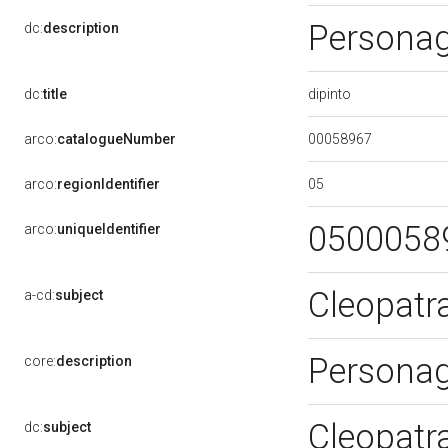
Personagg
dc:
description
dipinto
dc:
title
00058967
arco:
catalogueNumber
05
arco:
regionIdentifier
0500058
arco:
uniqueIdentifier
Cleopatra
a-cd:
subject
Personagg
core:
description
Cleopatra
dc:
subject