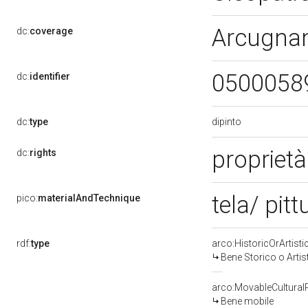
Arcugnan
dc:
coverage
0500058
dc:
identifier
dipinto
dc:
type
proprietà
dc:
rights
tela/ pitt
pico:
materialAndTechnique
rdf:
type
arco:HistoricOrArtisti
Bene Storico o Artis
arco:MovableCultural
Bene mobile