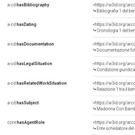
a-cd:
hasBibliography
<https://w3id.org/ar
Bibliografia 1 del b
a-cd:
hasDating
<https://w3id.org/ar
Cronologia 1 del b
a-cd:
hasDocumentation
<https://w3id.org/a
Documentazione foto
a-cd:
hasLegalSituation
<https://w3id.org/arc
Condizione giuridica
a-cd:
hasRelatedWorkSituation
<https://w3id.org/arc
Relazione 1 tra il b
a-cd:
hasSubject
<https://w3id.org/a
Madonna Con Bambi
core:
hasAgentRole
<https://w3id.org/ar
Ente schedatore del 