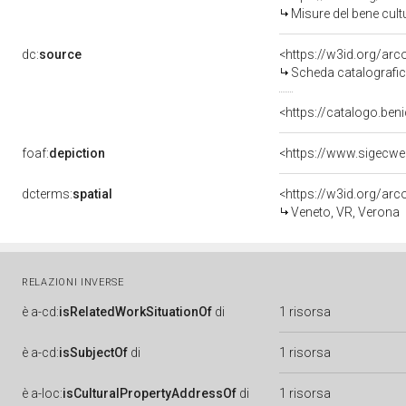
Misure del bene cul
dc:
source
<https://w3id.org/a
Scheda catalografi
<https://catalogo.beni
foaf:
depiction
<https://www.sigecw
dcterms:
spatial
<https://w3id.org/a
Veneto, VR, Verona
RELAZIONI INVERSE
è
a-cd:
isRelatedWorkSituationOf
di
1 risorsa
è
a-cd:
isSubjectOf
di
1 risorsa
è
a-loc:
isCulturalPropertyAddressOf
di
1 risorsa