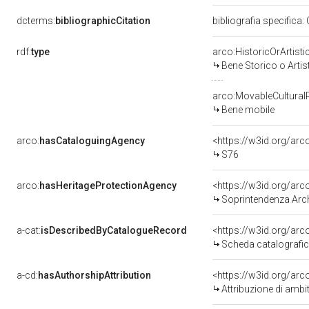
dcterms:
bibliographicCitation
bibliografia specifica:
rdf:
type
arco:HistoricOrArtisti
Bene Storico o Artis
arco:MovableCultural
Bene mobile
arco:
hasCataloguingAgency
<https://w3id.org/a
S76
arco:
hasHeritageProtectionAgency
<https://w3id.org/a
Soprintendenza Arche
a-cat:
isDescribedByCatalogueRecord
<https://w3id.org/a
Scheda catalografi
a-cd:
hasAuthorshipAttribution
<https://w3id.org/arc
Attribuzione di ambi