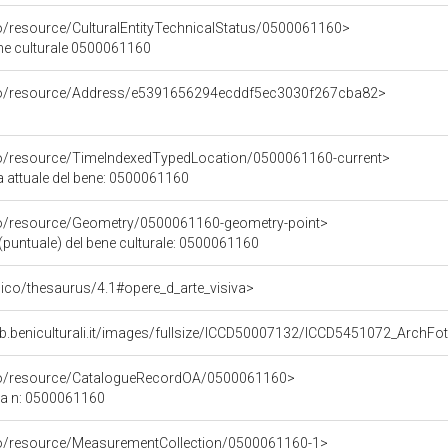
co/resource/CulturalEntityTechnicalStatus/0500061160>
ene culturale 0500061160
rco/resource/Address/e5391656294ecddf5ec3030f267cba82>
co/resource/TimeIndexedTypedLocation/0500061160-current>
a attuale del bene: 0500061160
co/resource/Geometry/0500061160-geometry-point>
(puntuale) del bene culturale: 0500061160
it/pico/thesaurus/4.1#opere_d_arte_visiva>
eb.beniculturali.it/images/fullsize/ICCD50007132/ICCD5451072_Arc
rco/resource/CatalogueRecordOA/0500061160>
ca n: 0500061160
co/resource/MeasurementCollection/0500061160-1>