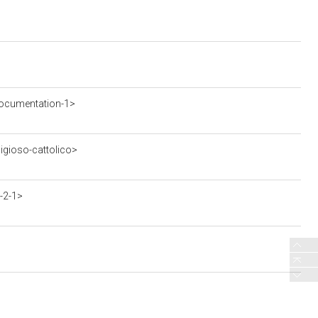
ocumentation-1>
ligioso-cattolico>
-2-1>