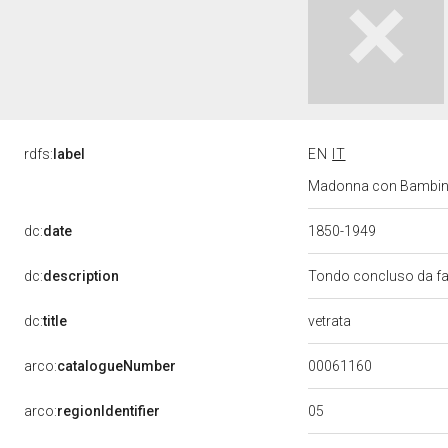
rdfs:
label
EN
IT
Madonna con Bambino e
dc:
date
1850-1949
dc:
description
Tondo concluso da fas
vetrata
dc:
title
00061160
arco:
catalogueNumber
05
arco:
regionIdentifier