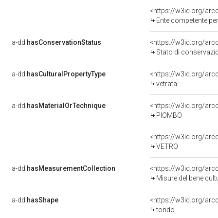
<https://w3id.org/ar
Ente competente per 
a-dd:
hasConservationStatus
<https://w3id.org/ar
Stato di conservazi
a-dd:
hasCulturalPropertyType
<https://w3id.org/a
vetrata
a-dd:
hasMaterialOrTechnique
<https://w3id.org/ar
PIOMBO
<https://w3id.org/arc
VETRO
a-dd:
hasMeasurementCollection
<https://w3id.org/ar
Misure del bene cul
a-dd:
hasShape
<https://w3id.org/arc
tondo