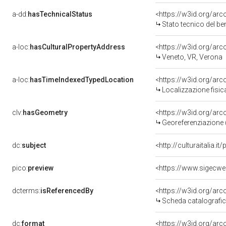
a-dd:
hasTechnicalStatus
<https://w3id.org/ar
Stato tecnico del b
a-loc:
hasCulturalPropertyAddress
<https://w3id.org/a
Veneto, VR, Verona
a-loc:
hasTimeIndexedTypedLocation
<https://w3id.org/ar
Localizzazione fisic
clv:
hasGeometry
<https://w3id.org/ar
Georeferenziazione 
dc:
subject
<http://culturaitalia.
pico:
preview
<https://www.sigecw
dcterms:
isReferencedBy
<https://w3id.org/a
Scheda catalografi
dc:
format
<https://w3id.org/ar