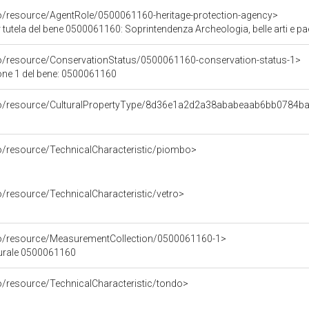
co/resource/AgentRole/0500061160-heritage-protection-agency>
tutela del bene 0500061160: Soprintendenza Archeologia, belle arti e pa
co/resource/ConservationStatus/0500061160-conservation-status-1>
one 1 del bene: 0500061160
rco/resource/CulturalPropertyType/8d36e1a2d2a38ababeaab6bb0784b
co/resource/TechnicalCharacteristic/piombo>
o/resource/TechnicalCharacteristic/vetro>
co/resource/MeasurementCollection/0500061160-1>
turale 0500061160
o/resource/TechnicalCharacteristic/tondo>