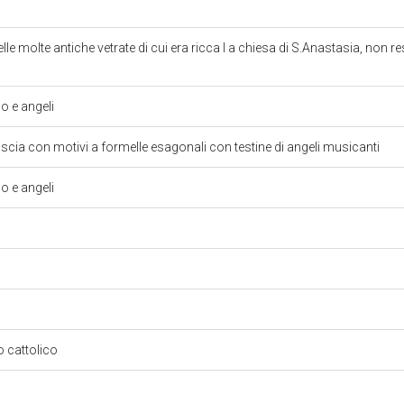
elle molte antiche vetrate di cui era ricca l a chiesa di S.Anastasia, non r
 e angeli
cia con motivi a formelle esagonali con testine di angeli musicanti
 e angeli
so cattolico