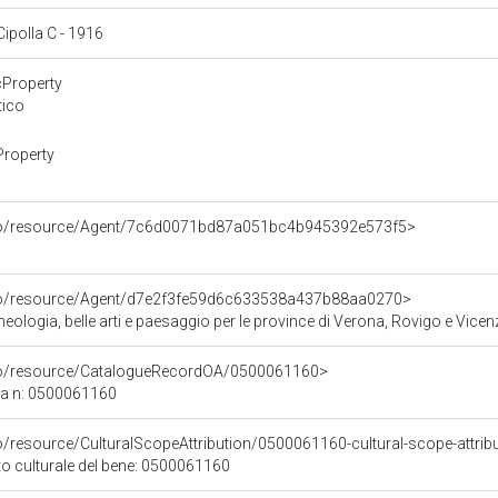
 Cipolla C - 1916
cProperty
tico
Property
rco/resource/Agent/7c6d0071bd87a051bc4b945392e573f5>
rco/resource/Agent/d7e2f3fe59d6c633538a437b88aa0270>
ologia, belle arti e paesaggio per le province di Verona, Rovigo e Vicen
rco/resource/CatalogueRecordOA/0500061160>
ca n: 0500061160
o/resource/CulturalScopeAttribution/0500061160-cultural-scope-attrib
to culturale del bene: 0500061160