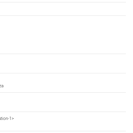
za
ution-1>