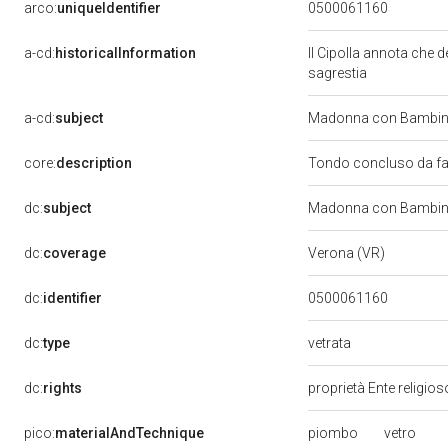
arco:
uniqueIdentifier
0500061160
a-cd:
historicalInformation
Il Cipolla annota che d
sagrestia
a-cd:
subject
Madonna con Bambino
core:
description
Tondo concluso da fas
dc:
subject
Madonna con Bambino
dc:
coverage
Verona (VR)
dc:
identifier
0500061160
vetrata
dc:
type
dc:
rights
proprietà Ente religio
piombo
vetro
pico:
materialAndTechnique