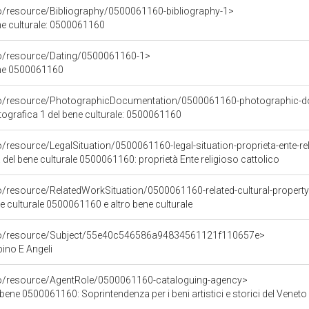
co/resource/Bibliography/0500061160-bibliography-1>
ene culturale: 0500061160
co/resource/Dating/0500061160-1>
ene 0500061160
rco/resource/PhotographicDocumentation/0500061160-photographic-d
grafica 1 del bene culturale: 0500061160
o/resource/LegalSituation/0500061160-legal-situation-proprieta-ente-re
 del bene culturale 0500061160: proprietà Ente religioso cattolico
o/resource/RelatedWorkSituation/0500061160-related-cultural-property
ene culturale 0500061160 e altro bene culturale
rco/resource/Subject/55e40c546586a94834561121f110657e>
no E Angeli
co/resource/AgentRole/0500061160-cataloguing-agency>
bene 0500061160: Soprintendenza per i beni artistici e storici del Veneto