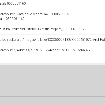
turale 0500061160
rco/resource/CatalogueRecordOA/0500061160>
ca n: 0500061160
culturali.it/detail/HistoricOrArtisticProperty/0500061160>
eb.beniculturali.it/images/fullsize/ICCD50007132/ICCD5451072_Arc
rco/resource/Address/e5391656294ecddf5ec3030f267cba82>