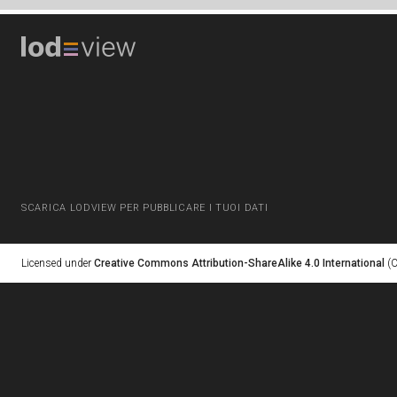
SCARICA LODVIEW PER PUBBLICARE I TUOI DATI
Licensed under
Creative Commons Attribution-ShareAlike 4.0 International
(C