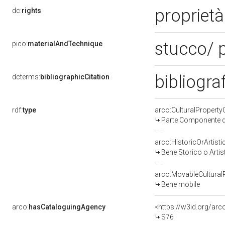
proprietà
dc:
rights
stucco/ p
pico:
materialAndTechnique
bibliogra
dcterms:
bibliographicCitation
rdf:
type
arco:CulturalPropert
Parte Componente di
arco:HistoricOrArtisti
Bene Storico o Artis
arco:MovableCultural
Bene mobile
arco:
hasCataloguingAgency
<https://w3id.org/a
S76