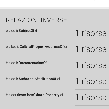
RELAZIONI INVERSE
1 risorsa
è
a-cd:
isSubjectOf
di
1 risorsa
è
a-loc:
isCulturalPropertyAddressOf
di
1 risorsa
è
a-cd:
isDocumentationOf
di
1 risorsa
è
a-cd:
isAuthorshipAttributionOf
di
1 risorsa
è
a-cat:
describesCulturalProperty
di