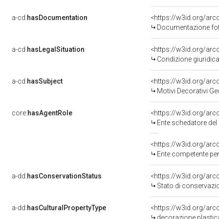
a-cd:
hasDocumentation
Documentazione foto
a-cd:
hasLegalSituation
Condizione giuridica
a-cd:
hasSubject
<https://w3id.org/a
Motivi Decorativi Ge
core:
hasAgentRole
<https://w3id.org/ar
Ente schedatore del 
<https://w3id.org/ar
Ente competente per tutela de
a-dd:
hasConservationStatus
<https://w3id.org/ar
Stato di conservazi
a-dd:
hasCulturalPropertyType
<https://w3id.org/a
decorazione plastic