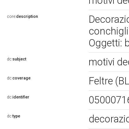
motivi de
Decorazio
core:
description
conchiglia
Oggetti: 
motivi de
dc:
subject
Feltre (B
dc:
coverage
0500071
dc:
identifier
decorazi
dc:
type