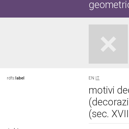
geometric
rdfs:
label
EN
IT
motivi de
(decorazi
(sec. XVII