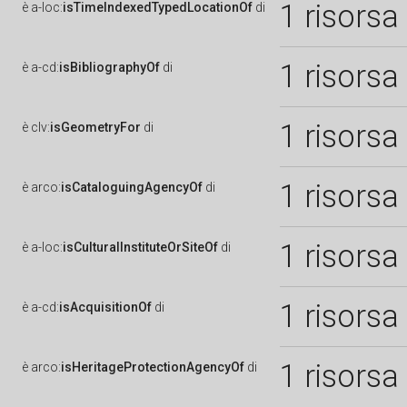
1 risorsa
è
a-loc:
isTimeIndexedTypedLocationOf
di
1 risorsa
è
a-cd:
isBibliographyOf
di
1 risorsa
è
clv:
isGeometryFor
di
1 risorsa
è
arco:
isCataloguingAgencyOf
di
1 risorsa
è
a-loc:
isCulturalInstituteOrSiteOf
di
1 risorsa
è
a-cd:
isAcquisitionOf
di
1 risorsa
è
arco:
isHeritageProtectionAgencyOf
di