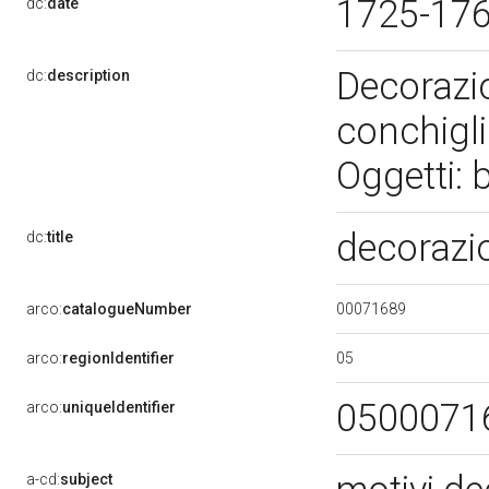
1725-17
dc:
date
Decorazio
dc:
description
conchiglia
Oggetti: 
decorazi
dc:
title
00071689
arco:
catalogueNumber
05
arco:
regionIdentifier
0500071
arco:
uniqueIdentifier
a-cd:
subject