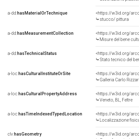
a-dd:
hasMaterialOrTechnique
<https://w3id.org/arc
stucco/ pittura
a-dd:
hasMeasurementCollection
<https://w3id.org/ar
Misure del bene cul
a-dd:
hasTechnicalStatus
<https://w3id.org/ar
Stato tecnico del b
a-loc:
hasCulturalInstituteOrSite
<https://w3id.org/ar
Galleria Carlo Rizza
a-loc:
hasCulturalPropertyAddress
<https://w3id.org/a
Veneto, BL, Feltre
a-loc:
hasTimeIndexedTypedLocation
<https://w3id.org/ar
Localizzazione fisic
clv:
hasGeometry
<https://w3id.org/ar