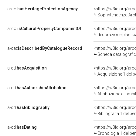
arco:
hasHeritageProtectionAgency
<https://w3id.org/a
Soprintendenza Arche
arco:
isCulturalPropertyComponentOf
<https://w3id.org/ar
decorazione plastica,
a-cat:
isDescribedByCatalogueRecord
<https://w3id.org/a
Scheda catalografi
a-cd:
hasAcquisition
<https://w3id.org/ar
Acquisizione 1 del 
a-cd:
hasAuthorshipAttribution
Attribuzione di ambi
a-cd:
hasBibliography
<https://w3id.org/ar
Bibliografia 1 del b
a-cd:
hasDating
<https://w3id.org/ar
Cronologia 1 del b