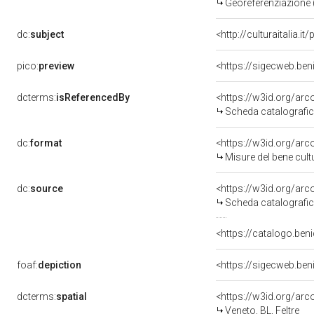
Georeferenziazione 
dc:
subject
<http://culturaitalia.
pico:
preview
<https://sigecweb.be
dcterms:
isReferencedBy
<https://w3id.org/a
Scheda catalografi
dc:
format
<https://w3id.org/ar
Misure del bene cul
dc:
source
<https://w3id.org/a
Scheda catalografi
<https://catalogo.beni
foaf:
depiction
<https://sigecweb.be
dcterms:
spatial
<https://w3id.org/a
Veneto, BL, Feltre