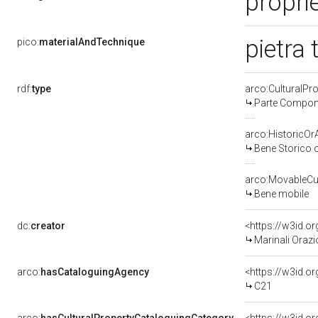
proprie
pietra
pico:
materialAndTechnique
rdf:
type
arco:CulturalP
Parte Compone
arco:HistoricOrA
Bene Storico o
arco:MovableCul
Bene mobile
dc:
creator
<https://w3id.
Marinali Orazio
arco:
hasCataloguingAgency
<https://w3id.
C21