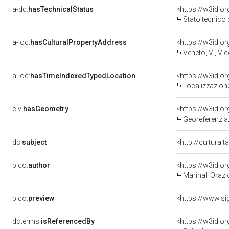
a-dd:
hasTechnicalStatus
<https://w3id.o
Stato tecnico
a-loc:
hasCulturalPropertyAddress
<https://w3id.
Veneto, VI, Vi
a-loc:
hasTimeIndexedTypedLocation
<https://w3id.
Localizzazione
clv:
hasGeometry
<https://w3id.
Georeferenzia
dc:
subject
<http://culturai
pico:
author
<https://w3id.
Marinali Orazio
pico:
preview
dcterms:
isReferencedBy
<https://w3id.