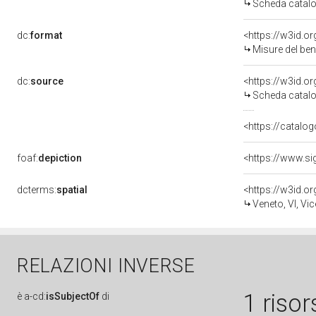
Scheda catalo
dc:
format
<https://w3id.
Misure del be
dc:
source
<https://w3id.
Scheda catalo
<https://catalog
foaf:
depiction
dcterms:
spatial
<https://w3id.
Veneto, VI, Vi
RELAZIONI INVERSE
1 risor
è
a-cd:
isSubjectOf
di