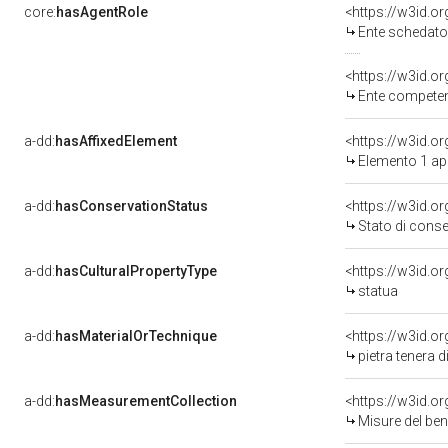
core:
hasAgentRole
<https://w3id.
Ente schedato
<https://w3id.o
Ente competente per tu
a-dd:
hasAffixedElement
<https://w3id.o
Elemento 1 ap
a-dd:
hasConservationStatus
<https://w3id.o
Stato di cons
a-dd:
hasCulturalPropertyType
<https://w3id.
statua
a-dd:
hasMaterialOrTechnique
<https://w3id.or
pietra tenera d
a-dd:
hasMeasurementCollection
<https://w3id.
Misure del be