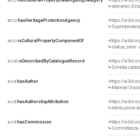
arco:
hasCulturalPropertyCataloguingCategory
<https://w3id.o
elemento d'in
arco:
hasHeritageProtectionAgency
<https://w3id.
Soprintendenza
arco:
isCulturalPropertyComponentOf
<https://w3id.o
statua, serie -
a-cat:
isDescribedByCatalogueRecord
<https://w3id.
Scheda catalo
a-cd:
hasAuthor
<https://w3id.
Marinali Orazio
a-cd:
hasAuthorshipAttribution
<https://w3id.o
Attribuzione d
a-cd:
hasCommission
<https://w3id.
Committenza 