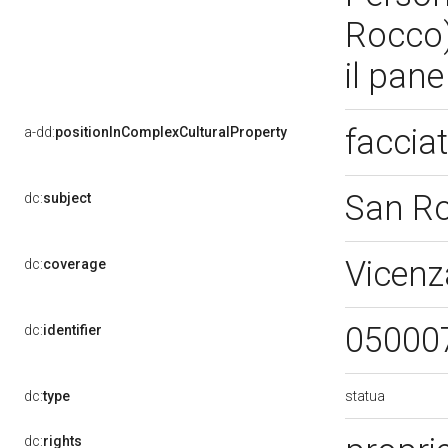
Rocco)
il pan
faccia
a-dd:
positionInComplexCulturalProperty
San R
dc:
subject
Vicenz
dc:
coverage
05000
dc:
identifier
statua
dc:
type
dc:
rights