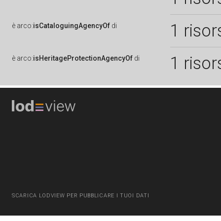
1 risor
è
arco:
isCataloguingAgencyOf
di
1 risor
è
arco:
isHeritageProtectionAgencyOf
di
SCARICA LODVIEW PER PUBBLICARE I TUOI DATI