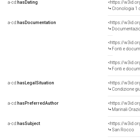
a-cd:
hasDating
<https://w3id.o
Cronologia 1 
a-cd:
hasDocumentation
Documentazion
<https://w3id.
Fonti e docume
<https://w3id.
Fonti e docume
a-cd:
hasLegalSituation
Condizione giu
a-cd:
hasPreferredAuthor
<https://w3id.
Marinali Orazio
a-cd:
hasSubject
<https://w3id.
San Rocco