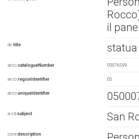
Person
Rocco)
il pan
statua
dc:
title
00076599
arco:
catalogueNumber
05
arco:
regionIdentifier
05000
arco:
uniqueIdentifier
San R
a-cd:
subject
Person
core:
description