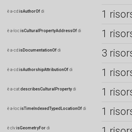
1 risor
è
a-cd:
isAuthorOf
di
1 risor
è
a-loc:
isCulturalPropertyAddressOf
di
3 risor
è
a-cd:
isDocumentationOf
di
1 risor
è
a-cd:
isAuthorshipAttributionOf
di
1 risor
è
a-cat:
describesCulturalProperty
di
1 risor
è
a-loc:
isTimeIndexedTypedLocationOf
di
1 risor
è
clv:
isGeometryFor
di