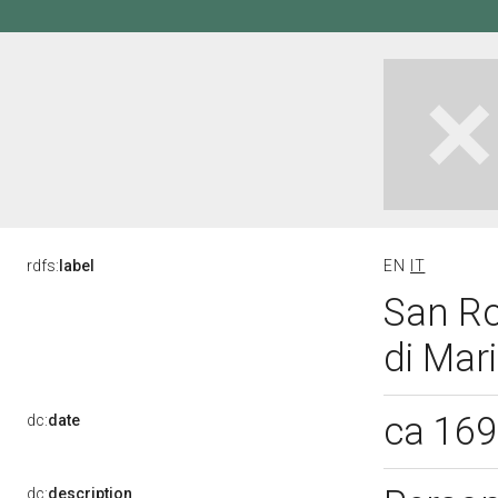
rdfs:
label
EN
IT
San Ro
di Mari
ca 16
dc:
date
dc:
description