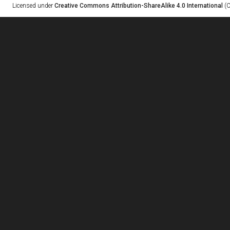
Licensed under
Creative Commons Attribution-ShareAlike 4.0 International
(C