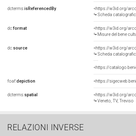
dcterms:
isReferencedBy
<https://w3id.org/a
Scheda catalografi
dc:
format
<https://w3id.org/ar
Misure del bene cul
dc:
source
<https://w3id.org/a
Scheda catalografi
<https://catalogo.beni
foaf:
depiction
<https://sigecweb.be
dcterms:
spatial
<https://w3id.org/a
Veneto, TV, Treviso
RELAZIONI INVERSE