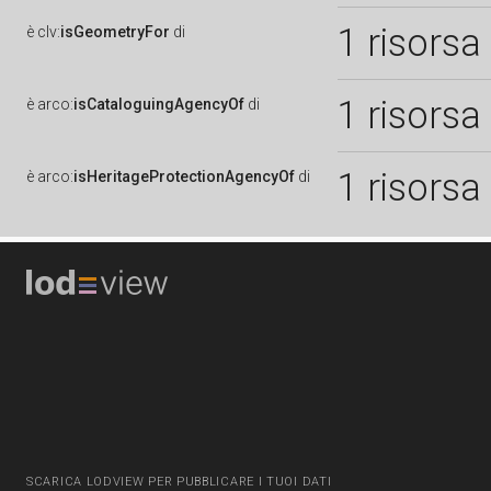
1 risorsa
è
clv:
isGeometryFor
di
1 risorsa
è
arco:
isCataloguingAgencyOf
di
1 risorsa
è
arco:
isHeritageProtectionAgencyOf
di
SCARICA LODVIEW PER PUBBLICARE I TUOI DATI