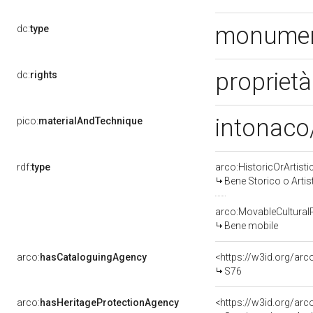
monumen
dc:
type
proprietà
dc:
rights
intonaco/
pico:
materialAndTechnique
rdf:
type
arco:HistoricOrArtisti
Bene Storico o Artis
arco:MovableCultural
Bene mobile
arco:
hasCataloguingAgency
<https://w3id.org/a
S76
arco:
hasHeritageProtectionAgency
<https://w3id.org/a