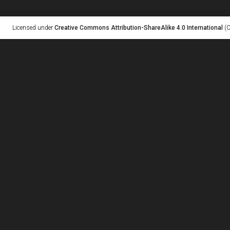
Licensed under
Creative Commons Attribution-ShareAlike 4.0 International
(C