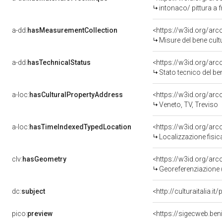
intonaco/ pittura a 
a-dd:
hasMeasurementCollection
<https://w3id.org/ar
Misure del bene cul
a-dd:
hasTechnicalStatus
<https://w3id.org/ar
Stato tecnico del b
a-loc:
hasCulturalPropertyAddress
<https://w3id.org/a
Veneto, TV, Treviso
a-loc:
hasTimeIndexedTypedLocation
<https://w3id.org/ar
Localizzazione fisic
clv:
hasGeometry
<https://w3id.org/ar
Georeferenziazione 
dc:
subject
<http://culturaitalia.
pico:
preview
<https://sigecweb.be