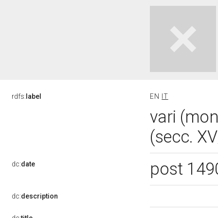
rdfs:
label
EN
IT
vari (mo
(secc. XV
post 149
dc:
date
dc:
description