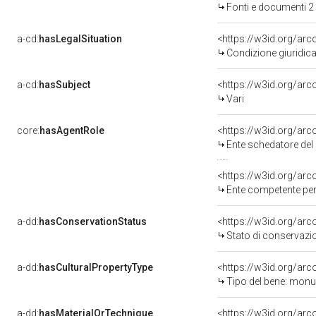
Fonti e documenti 2
a-cd:
hasLegalSituation
Condizione giuridica
a-cd:
hasSubject
<https://w3id.org/a
Vari
core:
hasAgentRole
<https://w3id.org/ar
Ente schedatore del 
<https://w3id.org/ar
Ente competente per tutela de
a-dd:
hasConservationStatus
<https://w3id.org/ar
Stato di conservazi
a-dd:
hasCulturalPropertyType
<https://w3id.org/a
Tipo del bene: mon
a-dd:
hasMaterialOrTechnique
<https://w3id.org/arc