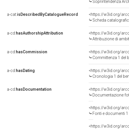
Soprintendenza Arche
a-cat:
isDescribedByCatalogueRecord
<https://w3id.org/a
Scheda catalografi
a-cd:
hasAuthorshipAttribution
<https://w3id.org/arc
Attribuzione di ambi
a-cd:
hasCommission
<https://w3id.org/a
Committenza 1 del 
a-cd:
hasDating
<https://w3id.org/ar
Cronologia 1 del b
a-cd:
hasDocumentation
Documentazione foto
<https://w3id.org/a
Fonti e documenti 1
<https://w3id.org/a