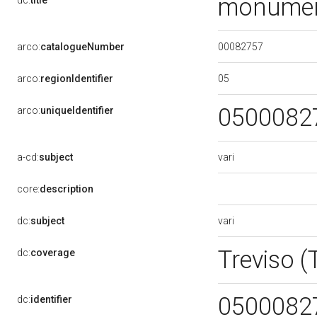
monumen
dc:
title
00082757
arco:
catalogueNumber
05
arco:
regionIdentifier
0500082
arco:
uniqueIdentifier
vari
a-cd:
subject
core:
description
vari
dc:
subject
Treviso 
dc:
coverage
0500082
dc:
identifier