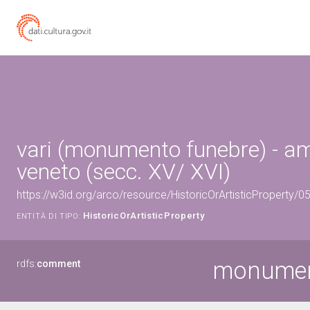
vari (monumento funebre) - a
veneto (secc. XV/ XVI)
https://w3id.org/arco/resource/HistoricOrArtisticProperty/
HistoricOrArtisticProperty
ENTITÀ DI TIPO:
monument
rdfs:
comment