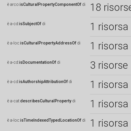
18 risors
è
arco:
isCulturalPropertyComponentOf
di
1 risorsa
è
a-cd:
isSubjectOf
di
1 risorsa
è
a-loc:
isCulturalPropertyAddressOf
di
3 risorse
è
a-cd:
isDocumentationOf
di
1 risorsa
è
a-cd:
isAuthorshipAttributionOf
di
1 risorsa
è
a-cat:
describesCulturalProperty
di
1 risorsa
è
a-loc:
isTimeIndexedTypedLocationOf
di