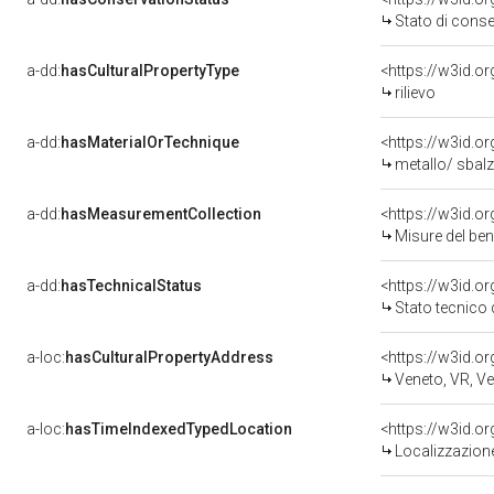
Stato di cons
a-dd:
hasCulturalPropertyType
<https://w3id.
rilievo
a-dd:
hasMaterialOrTechnique
<https://w3id.o
metallo/ sbalz
a-dd:
hasMeasurementCollection
<https://w3id.
Misure del be
a-dd:
hasTechnicalStatus
<https://w3id.o
Stato tecnico
a-loc:
hasCulturalPropertyAddress
<https://w3id.
Veneto, VR, V
a-loc:
hasTimeIndexedTypedLocation
<https://w3id.
Localizzazione