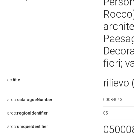
Person
Rocco)
archite
Paesag
Decoraz
fiori; 
riliev
dc:
title
00084043
arco:
catalogueNumber
05
arco:
regionIdentifier
05000
arco:
uniqueIdentifier