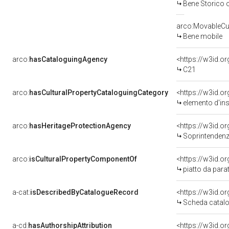
Bene Storico o
arco:MovableCul
Bene mobile
arco:
hasCataloguingAgency
<https://w3id.
C21
arco:
hasCulturalPropertyCataloguingCategory
<https://w3id.o
elemento d'in
arco:
hasHeritageProtectionAgency
<https://w3id.
Soprintendenza
arco:
isCulturalPropertyComponentOf
<https://w3id.o
piatto da para
a-cat:
isDescribedByCatalogueRecord
<https://w3id.
Scheda catalo
a-cd:
hasAuthorshipAttribution