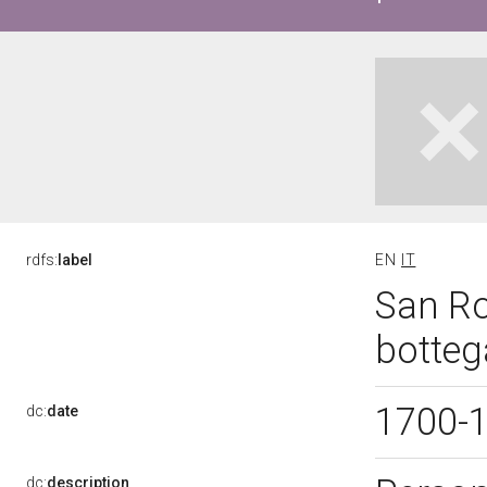
rdfs:
label
EN
IT
San Roc
botteg
1700-
dc:
date
dc:
description