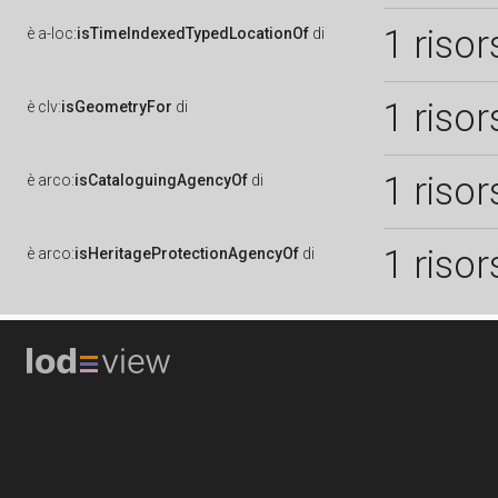
1 risor
è
a-loc:
isTimeIndexedTypedLocationOf
di
1 risor
è
clv:
isGeometryFor
di
1 risor
è
arco:
isCataloguingAgencyOf
di
1 risor
è
arco:
isHeritageProtectionAgencyOf
di