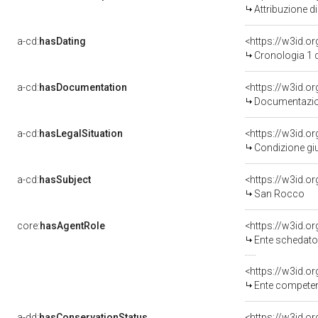
Attribuzione d
a-cd:
hasDating
<https://w3id.o
Cronologia 1 
a-cd:
hasDocumentation
Documentazion
a-cd:
hasLegalSituation
Condizione giu
a-cd:
hasSubject
<https://w3id.
San Rocco
core:
hasAgentRole
<https://w3id.
Ente schedato
<https://w3id.o
Ente competente per tu
a-dd:
hasConservationStatus
<https://w3id.o