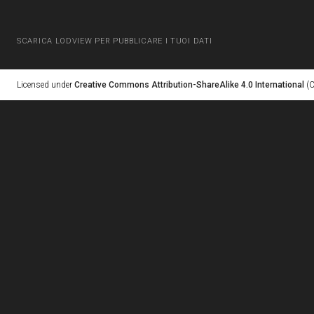
SCARICA LODVIEW PER PUBBLICARE I TUOI DATI
Licensed under
Creative Commons Attribution-ShareAlike 4.0 International
(C