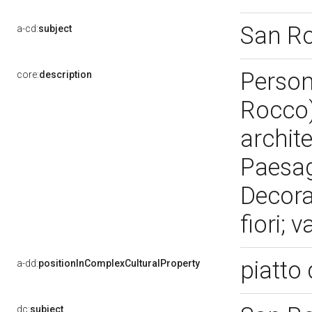
San R
a-cd:
subject
Person
core:
description
Rocco)
archite
Paesag
Decoraz
fiori; 
piatto
a-dd:
positionInComplexCulturalProperty
dc:
subject