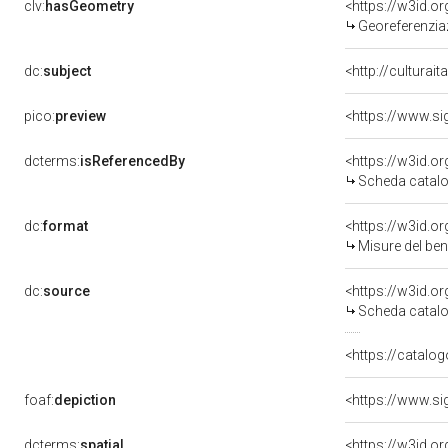
clv:
hasGeometry
<https://w3id.
Georeferenziaz
dc:
subject
<http://culturai
pico:
preview
dcterms:
isReferencedBy
<https://w3id.
Scheda catalo
dc:
format
<https://w3id.
Misure del be
dc:
source
<https://w3id.
Scheda catalo
<https://catalog
foaf:
depiction
dcterms:
spatial
<https://w3id.