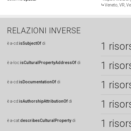
Veneto, VR, V
RELAZIONI INVERSE
1 risor
è
a-cd:
isSubjectOf
di
1 risor
è
a-loc:
isCulturalPropertyAddressOf
di
1 risor
è
a-cd:
isDocumentationOf
di
1 risor
è
a-cd:
isAuthorshipAttributionOf
di
1 risor
è
a-cat:
describesCulturalProperty
di