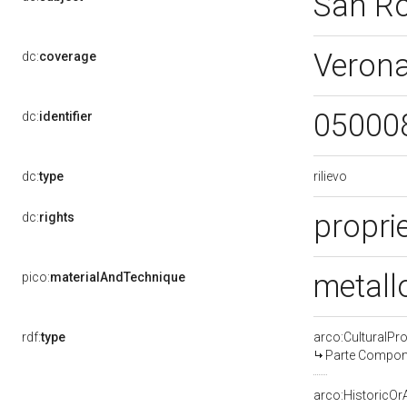
San R
Veron
dc:
coverage
05000
dc:
identifier
rilievo
dc:
type
proprie
dc:
rights
metall
pico:
materialAndTechnique
rdf:
type
arco:CulturalP
Parte Compone
arco:HistoricOrA