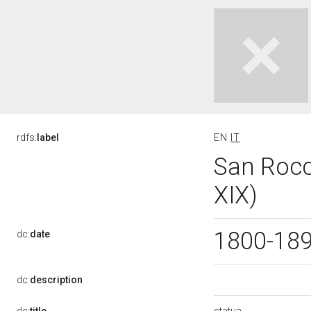
rdfs:
label
EN
IT
San Rocco
XIX)
1800-18
dc:
date
dc:
description
statua