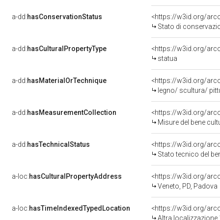
a-dd:
hasConservationStatus
<https://w3id.org/ar
Stato di conservazi
a-dd:
hasCulturalPropertyType
<https://w3id.org/a
statua
a-dd:
hasMaterialOrTechnique
<https://w3id.org/arc
legno/ scultura/ pitt
a-dd:
hasMeasurementCollection
<https://w3id.org/ar
Misure del bene cul
a-dd:
hasTechnicalStatus
<https://w3id.org/ar
Stato tecnico del b
a-loc:
hasCulturalPropertyAddress
<https://w3id.org/a
Veneto, PD, Padova
a-loc:
hasTimeIndexedTypedLocation
<https://w3id.org/ar
Altra localizzazione