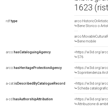
1623 (ris
rdf:
type
arco:HistoricOrArtisti
Bene Storico o Artis
arco:MovableCultural
Bene mobile
arco:
hasCataloguingAgency
<https://w3id.org/a
S76
arco:
hasHeritageProtectionAgency
<https://w3id.org/a
Soprintendenza Arche
a-cat:
isDescribedByCatalogueRecord
<https://w3id.org/a
Scheda catalografi
a-cd:
hasAuthorshipAttribution
<https://w3id.org/arc
Attribuzione di ambi