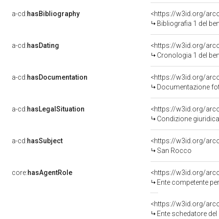
a-cd:
hasBibliography
<https://w3id.org/ar
Bibliografia 1 del b
a-cd:
hasDating
<https://w3id.org/ar
Cronologia 1 del b
a-cd:
hasDocumentation
Documentazione foto
a-cd:
hasLegalSituation
Condizione giuridica
a-cd:
hasSubject
<https://w3id.org/a
San Rocco
core:
hasAgentRole
<https://w3id.org/ar
Ente competente per tutela de
<https://w3id.org/ar
Ente schedatore del 