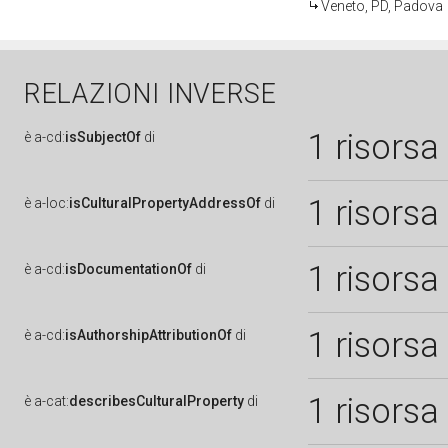
Veneto, PD, Padova
RELAZIONI INVERSE
1 risorsa
è
a-cd:
isSubjectOf
di
1 risorsa
è
a-loc:
isCulturalPropertyAddressOf
di
1 risorsa
è
a-cd:
isDocumentationOf
di
1 risorsa
è
a-cd:
isAuthorshipAttributionOf
di
1 risorsa
è
a-cat:
describesCulturalProperty
di