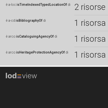
2 risorse
è
a-loc:
isTimeIndexedTypedLocationOf
di
1 risorsa
è
a-cd:
isBibliographyOf
di
1 risorsa
è
arco:
isCataloguingAgencyOf
di
1 risorsa
è
arco:
isHeritageProtectionAgencyOf
di