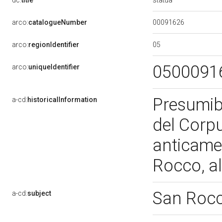
dc:
title
00091626
arco:
catalogueNumber
05
arco:
regionIdentifier
0500091
arco:
uniqueIdentifier
Presumib
a-cd:
historicalInformation
del Corpu
anticamen
Rocco, al
San Roc
a-cd:
subject