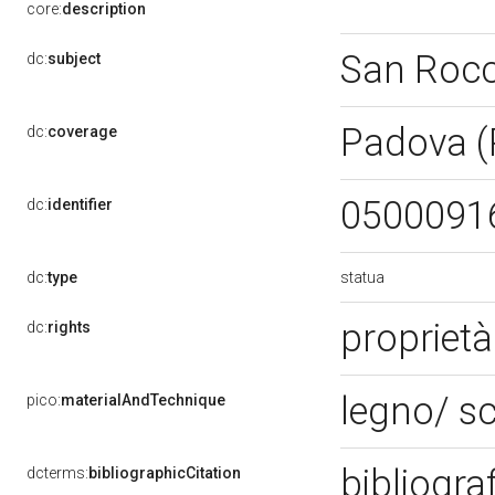
core:
description
San Roc
dc:
subject
Padova 
dc:
coverage
0500091
dc:
identifier
statua
dc:
type
proprietà
dc:
rights
legno/ sc
pico:
materialAndTechnique
bibliogra
dcterms:
bibliographicCitation