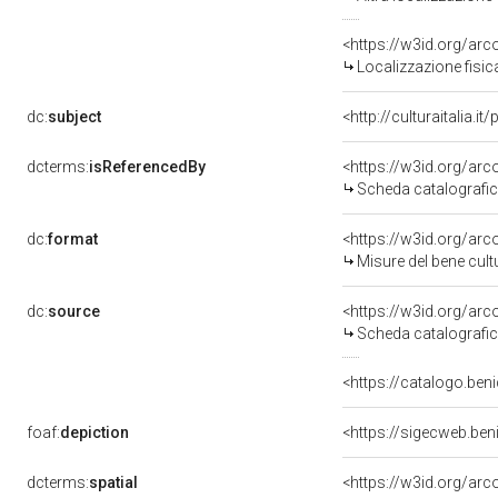
<https://w3id.org/ar
Localizzazione fisic
dc:
subject
<http://culturaitalia.
dcterms:
isReferencedBy
<https://w3id.org/a
Scheda catalografi
dc:
format
<https://w3id.org/ar
Misure del bene cul
dc:
source
<https://w3id.org/a
Scheda catalografi
<https://catalogo.beni
foaf:
depiction
<https://sigecweb.be
dcterms:
spatial
<https://w3id.org/a