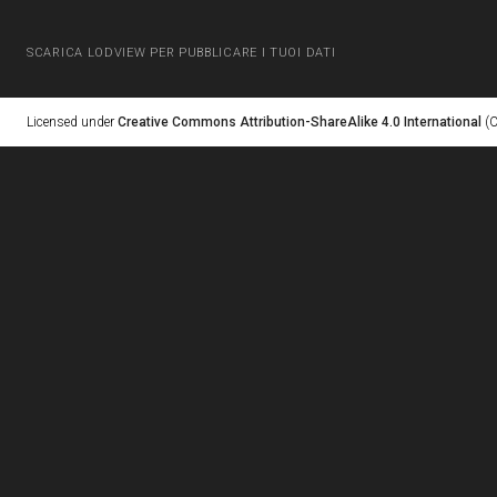
SCARICA LODVIEW PER PUBBLICARE I TUOI DATI
Licensed under
Creative Commons Attribution-ShareAlike 4.0 International
(C