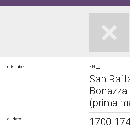
rdfs:
label
EN
IT
San Raffa
Bonazza 
(prima me
1700-17
dc:
date