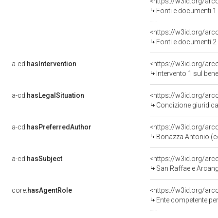
<https://w3id.org/a
Fonti e documenti 1
<https://w3id.org/a
Fonti e documenti 2
a-cd:
hasIntervention
<https://w3id.org/arc
Intervento 1 sul be
a-cd:
hasLegalSituation
Condizione giuridica
a-cd:
hasPreferredAuthor
<https://w3id.org/a
Bonazza Antonio (c
a-cd:
hasSubject
<https://w3id.org/a
San Raffaele Arcan
core:
hasAgentRole
<https://w3id.org/ar
Ente competente per tutela de