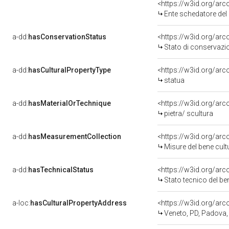
<https://w3id.org/ar
Ente schedatore del 
a-dd:
hasConservationStatus
<https://w3id.org/ar
Stato di conservazi
a-dd:
hasCulturalPropertyType
<https://w3id.org/a
statua
a-dd:
hasMaterialOrTechnique
<https://w3id.org/arc
pietra/ scultura
a-dd:
hasMeasurementCollection
<https://w3id.org/ar
Misure del bene cul
a-dd:
hasTechnicalStatus
<https://w3id.org/ar
Stato tecnico del b
a-loc:
hasCulturalPropertyAddress
<https://w3id.org/a
Veneto, PD, Padova,