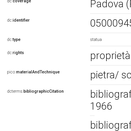
Padova 
dc:
coverage
0500094
dc:
identifier
statua
dc:
type
proprietà
dc:
rights
pietra/ s
pico:
materialAndTechnique
bibliogra
dcterms:
bibliographicCitation
1966
bibliogra