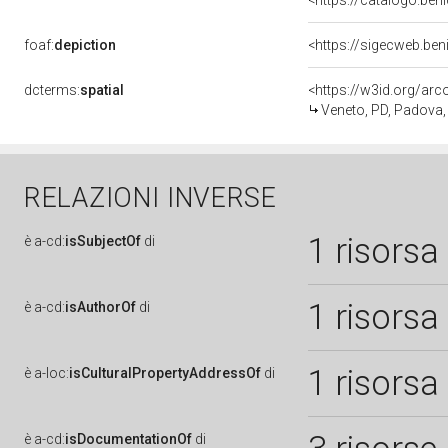
<https://catalogo.beni
foaf:
depiction
<https://sigecweb.be
dcterms:
spatial
<https://w3id.org/a
Veneto, PD, Padova,
RELAZIONI INVERSE
1 risorsa
è
a-cd:
isSubjectOf
di
1 risorsa
è
a-cd:
isAuthorOf
di
1 risorsa
è
a-loc:
isCulturalPropertyAddressOf
di
è
a-cd:
isDocumentationOf
di