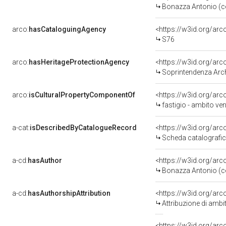
Bonazza Antonio (c
arco:
hasCataloguingAgency
<https://w3id.org/a
S76
arco:
hasHeritageProtectionAgency
<https://w3id.org/a
Soprintendenza Arche
arco:
isCulturalPropertyComponentOf
<https://w3id.org/ar
fastigio - ambito ven
a-cat:
isDescribedByCatalogueRecord
<https://w3id.org/a
Scheda catalografi
a-cd:
hasAuthor
<https://w3id.org/a
Bonazza Antonio (c
a-cd:
hasAuthorshipAttribution
<https://w3id.org/arc
Attribuzione di ambi
<https://w3id.org/ar