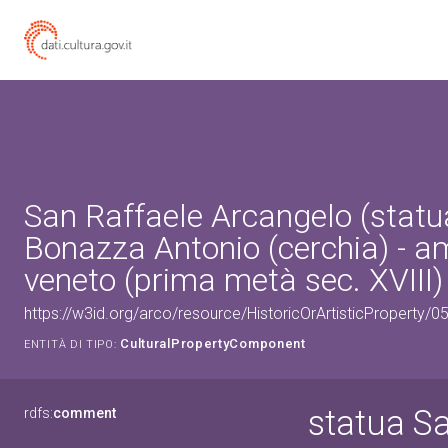
San Raffaele Arcangelo (statua
Bonazza Antonio (cerchia) - a
veneto (prima metà sec. XVIII)
https://w3id.org/arco/resource/HistoricOrArtisticProperty/
CulturalPropertyComponent
ENTITÀ DI TIPO:
statua S
rdfs:
comment