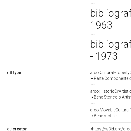
bibliogra
1963
bibliogra
- 1973
rdf:
type
arco:CulturalPropert
Parte Componente di
arco:HistoricOrArtisti
Bene Storico o Artis
arco:MovableCultural
Bene mobile
dc:
creator
<https://w3id.org/a