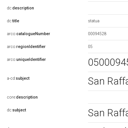
dc:
description
statua
dc:
title
00094528
arco:
catalogueNumber
05
arco:
regionIdentifier
0500094
arco:
uniqueIdentifier
San Raff
a-cd:
subject
core:
description
San Raff
dc:
subject