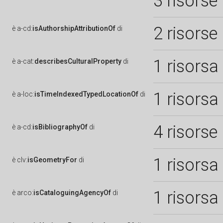
3 risorse
2 risorse
è
a-cd:
isAuthorshipAttributionOf
di
1 risorsa
è
a-cat:
describesCulturalProperty
di
1 risorsa
è
a-loc:
isTimeIndexedTypedLocationOf
di
4 risorse
è
a-cd:
isBibliographyOf
di
1 risorsa
è
clv:
isGeometryFor
di
1 risorsa
è
arco:
isCataloguingAgencyOf
di