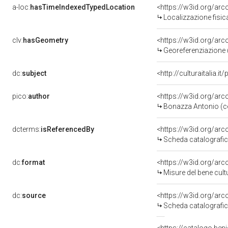
a-loc:
hasTimeIndexedTypedLocation
<https://w3id.org/ar
Localizzazione fisic
clv:
hasGeometry
<https://w3id.org/ar
Georeferenziazione 
dc:
subject
<http://culturaitalia.
pico:
author
<https://w3id.org/a
Bonazza Antonio (c
dcterms:
isReferencedBy
<https://w3id.org/a
Scheda catalografi
dc:
format
<https://w3id.org/ar
Misure del bene cul
dc:
source
<https://w3id.org/a
Scheda catalografi