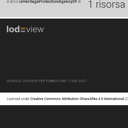
1 risorsa
è
arco:
isHeritageProtectionAgencyOf
di
SCARICA LODVIEW PER PUBBLICARE I TUOI DATI
Licensed under
Creative Commons Attribution-ShareAlike 4.0 International
(C