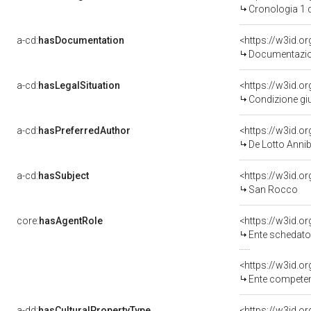
Cronologia 1 
a-cd:
hasDocumentation
Documentazion
a-cd:
hasLegalSituation
Condizione giu
a-cd:
hasPreferredAuthor
<https://w3id.
De Lotto Annib
a-cd:
hasSubject
<https://w3id.
San Rocco
core:
hasAgentRole
<https://w3id.
Ente schedatore del bene
<https://w3id.o
Ente competente per tu
a-dd:
hasCulturalPropertyType
<https://w3id.