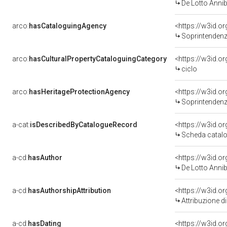
De Lotto Annib
arco:
hasCataloguingAgency
<https://w3id.
Soprintendenza per
arco:
hasCulturalPropertyCataloguingCategory
<https://w3id.o
ciclo
arco:
hasHeritageProtectionAgency
<https://w3id.
Soprintendenza
a-cat:
isDescribedByCatalogueRecord
<https://w3id.
Scheda catalo
a-cd:
hasAuthor
<https://w3id.
De Lotto Annib
a-cd:
hasAuthorshipAttribution
<https://w3id.o
Attribuzione d
a-cd:
hasDating
<https://w3id.