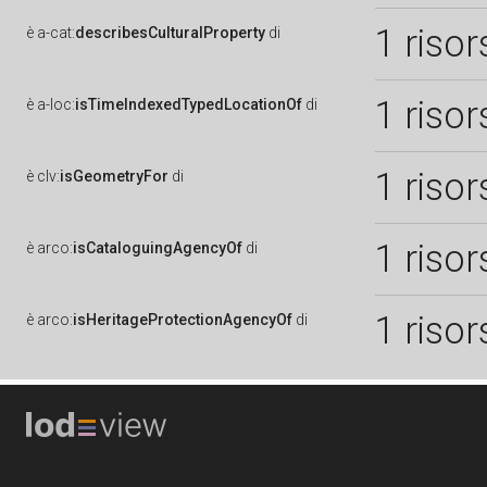
1 risor
è
a-cat:
describesCulturalProperty
di
1 risor
è
a-loc:
isTimeIndexedTypedLocationOf
di
1 risor
è
clv:
isGeometryFor
di
1 risor
è
arco:
isCataloguingAgencyOf
di
1 risor
è
arco:
isHeritageProtectionAgencyOf
di