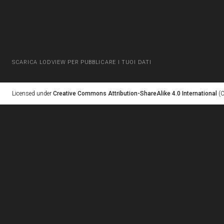
SCARICA LODVIEW PER PUBBLICARE I TUOI DATI
Licensed under
Creative Commons Attribution-ShareAlike 4.0 International
(C