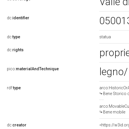
Valle 
05001
dc:
identifier
statua
dc:
type
proprie
dc:
rights
legno/
pico:
materialAndTechnique
rdf:
type
arco:HistoricOrA
Bene Storico o
arco:MovableCul
Bene mobile
dc:
creator
<https://w3id.