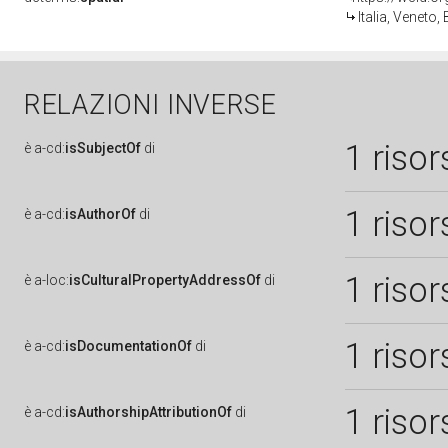
Italia, Veneto,
RELAZIONI INVERSE
1 risor
è
a-cd:
isSubjectOf
di
1 risor
è
a-cd:
isAuthorOf
di
1 risor
è
a-loc:
isCulturalPropertyAddressOf
di
1 risor
è
a-cd:
isDocumentationOf
di
1 risor
è
a-cd:
isAuthorshipAttributionOf
di