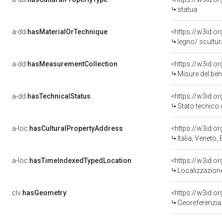
statua
a-dd:
hasMaterialOrTechnique
<https://w3id.o
legno/ scultur
a-dd:
hasMeasurementCollection
<https://w3id.
Misure del be
a-dd:
hasTechnicalStatus
<https://w3id.o
Stato tecnico
a-loc:
hasCulturalPropertyAddress
<https://w3id.
Italia, Veneto,
a-loc:
hasTimeIndexedTypedLocation
<https://w3id.
Localizzazione
clv:
hasGeometry
<https://w3id.
Georeferenzia