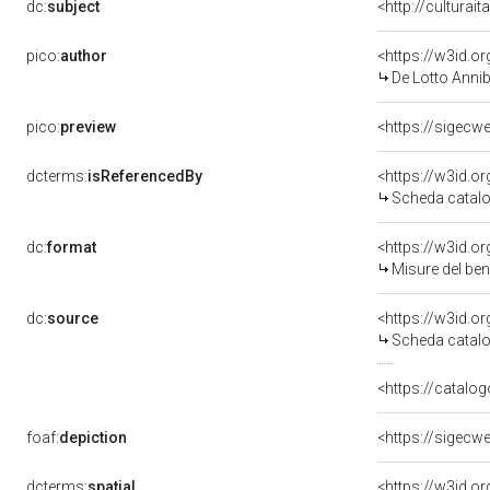
dc:
subject
<http://culturai
pico:
author
<https://w3id.
De Lotto Annib
pico:
preview
<https://sigecw
dcterms:
isReferencedBy
<https://w3id.
Scheda catalo
dc:
format
<https://w3id.
Misure del be
dc:
source
<https://w3id.
Scheda catalo
<https://catalog
foaf:
depiction
<https://sigecw
dcterms:
spatial
<https://w3id.