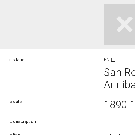
rdfs:
label
EN
IT
San Ro
Anniba
1890-
dc:
date
dc:
description