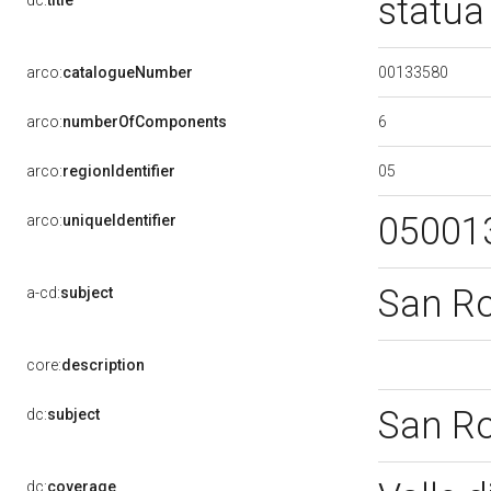
statua
dc:
title
00133580
arco:
catalogueNumber
6
arco:
numberOfComponents
05
arco:
regionIdentifier
05001
arco:
uniqueIdentifier
San R
a-cd:
subject
core:
description
San R
dc:
subject
dc:
coverage