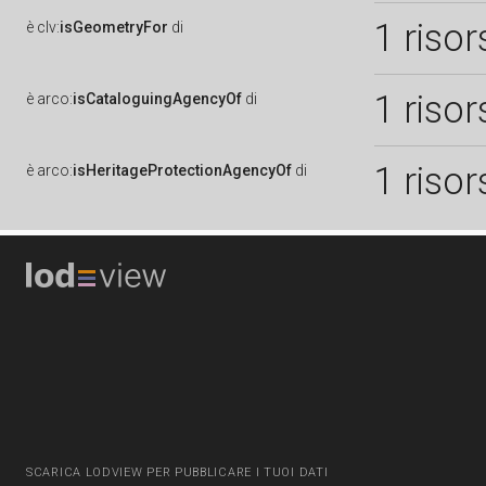
1 risor
è
clv:
isGeometryFor
di
1 risor
è
arco:
isCataloguingAgencyOf
di
1 risor
è
arco:
isHeritageProtectionAgencyOf
di
SCARICA LODVIEW PER PUBBLICARE I TUOI DATI