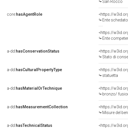
San Rocco
core:
hasAgentRole
<https://w3id.
Ente schedator
<https://w3id.o
Ente competente per tutela del b
a-dd:
hasConservationStatus
<https://w3id.o
Stato di cons
a-dd:
hasCulturalPropertyType
statuetta
a-dd:
hasMaterialOrTechnique
<https://w3id.o
bronzo/ fusio
a-dd:
hasMeasurementCollection
<https://w3id.
Misure del be
a-dd:
hasTechnicalStatus
<https://w3id.o