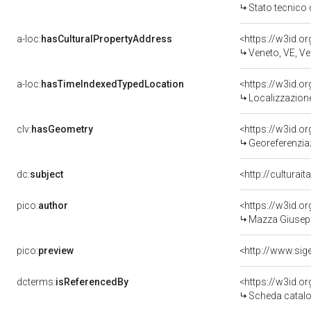
Stato tecnico
a-loc:
hasCulturalPropertyAddress
<https://w3id.
Veneto, VE, Ve
a-loc:
hasTimeIndexedTypedLocation
<https://w3id.
Localizzazione
clv:
hasGeometry
<https://w3id.
Georeferenziaz
dc:
subject
<http://culturai
pico:
author
<https://w3id.
Mazza Giusepp
pico:
preview
dcterms:
isReferencedBy
<https://w3id.
Scheda catalo