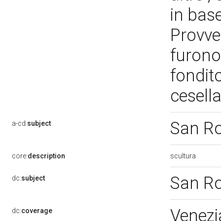
in base
Provved
furono
fondit
cesell
San R
a-cd:
subject
scultura
core:
description
San R
dc:
subject
Venezi
dc:
coverage