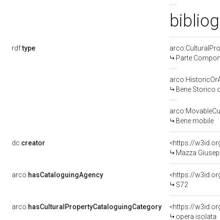
bibliog
rdf:
type
arco:CulturalP
Parte Compone
arco:HistoricOrA
Bene Storico o
arco:MovableCul
Bene mobile
dc:
creator
<https://w3id.
Mazza Giusepp
arco:
hasCataloguingAgency
<https://w3id.
S72
arco:
hasCulturalPropertyCataloguingCategory
<https://w3id.o
opera isolata