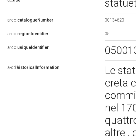
statue
dc:
title
00134620
arco:
catalogueNumber
05
arco:
regionIdentifier
05001
arco:
uniqueIdentifier
Le stat
a-cd:
historicalInformation
creta c
commis
nel 17
quattro
altre ,