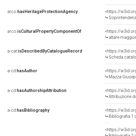
arco:
hasHeritageProtectionAgency
<https://w3id.
Soprintendenza Speciale 
arco:
isCulturalPropertyComponentOf
<https://w3id.o
altare maggior
a-cat:
isDescribedByCatalogueRecord
<https://w3id.
Scheda catalo
a-cd:
hasAuthor
<https://w3id.
Mazza Giusepp
a-cd:
hasAuthorshipAttribution
<https://w3id.o
Attribuzione d
a-cd:
hasBibliography
<https://w3id.o
Bibliografia 1
<https://w3id.o
Bibliografia 2