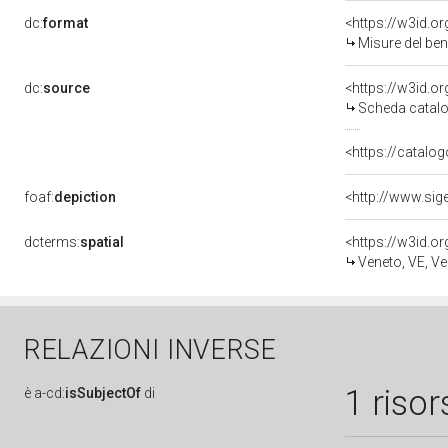
dc:
format
<https://w3id.
Misure del be
dc:
source
<https://w3id.
Scheda catalo
<https://catalog
foaf:
depiction
dcterms:
spatial
<https://w3id.
Veneto, VE, Ve
RELAZIONI INVERSE
1 risor
è
a-cd:
isSubjectOf
di