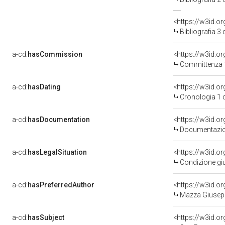
<https://w3id.o
Bibliografia 3
a-cd:
hasCommission
<https://w3id.
Committenza 
a-cd:
hasDating
<https://w3id.o
Cronologia 1 
a-cd:
hasDocumentation
Documentazion
a-cd:
hasLegalSituation
Condizione giu
a-cd:
hasPreferredAuthor
<https://w3id.
Mazza Giusepp
a-cd:
hasSubject
<https://w3id.