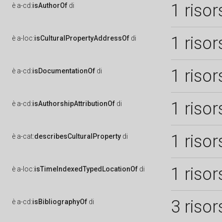
1 risor
è
a-cd:
isAuthorOf
di
1 risor
è
a-loc:
isCulturalPropertyAddressOf
di
1 risor
è
a-cd:
isDocumentationOf
di
1 risor
è
a-cd:
isAuthorshipAttributionOf
di
1 risor
è
a-cat:
describesCulturalProperty
di
1 risor
è
a-loc:
isTimeIndexedTypedLocationOf
di
3 risor
è
a-cd:
isBibliographyOf
di