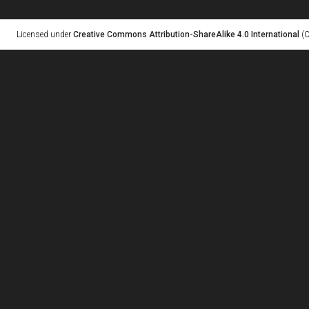
Licensed under
Creative Commons Attribution-ShareAlike 4.0 International
(C