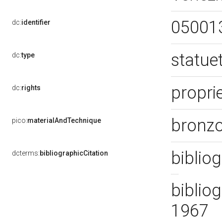
05001
dc:
identifier
statue
dc:
type
proprie
dc:
rights
bronzo
pico:
materialAndTechnique
bibliog
dcterms:
bibliographicCitation
bibliog
1967