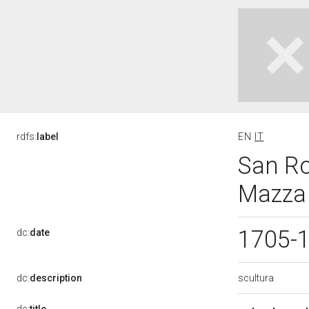
rdfs:
label
EN
IT
San Ro
Mazza 
1705-
dc:
date
scultura
dc:
description