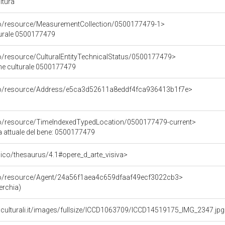
ltura
co/resource/MeasurementCollection/0500177479-1>
turale 0500177479
co/resource/CulturalEntityTechnicalStatus/0500177479>
ene culturale 0500177479
rco/resource/Address/e5ca3d52611a8eddf4fca936413b1f7e>
co/resource/TimeIndexedTypedLocation/0500177479-current>
a attuale del bene: 0500177479
it/pico/thesaurus/4.1#opere_d_arte_visiva>
rco/resource/Agent/24a56f1aea4c659dfaaf49ecf3022cb3>
erchia)
niculturali.it/images/fullsize/ICCD1063709/ICCD14519175_IMG_2347.jp