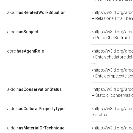
a-cd:
hasRelatedWorkSituation
<https://w3id.org/arc
Relazione 1 tra il b
a-cd:
hasSubject
<https://w3id.org/a
Putto Che Sottrae Un
core:
hasAgentRole
<https://w3id.org/ar
Ente schedatore del
<https://w3id.org/ar
Ente competente per 
a-dd:
hasConservationStatus
<https://w3id.org/ar
Stato di conservazi
a-dd:
hasCulturalPropertyType
<https://w3id.org/a
statua
a-dd:
hasMaterialOrTechnique
<https://w3id.org/ar