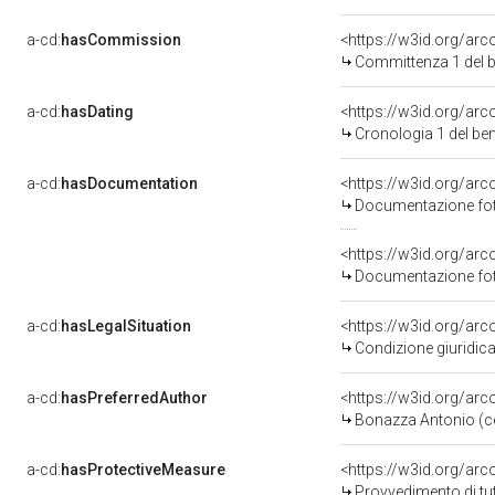
a-cd:
hasCommission
<https://w3id.org/a
Committenza 1 del
a-cd:
hasDating
<https://w3id.org/ar
Cronologia 1 del b
a-cd:
hasDocumentation
<https://w3id.org/a
Documentazione foto
<https://w3id.org/a
Documentazione foto
a-cd:
hasLegalSituation
<https://w3id.org/arc
Condizione giuridica
a-cd:
hasPreferredAuthor
<https://w3id.org/a
Bonazza Antonio (c
a-cd:
hasProtectiveMeasure
<https://w3id.org/ar
Provvedimento di tut