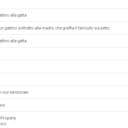
ttino alla gatta
gattino sottratto alla madre, che graffia il fanciullo sul petto
ttino alla gatta
 non territoriale
ura
cProperty
tico