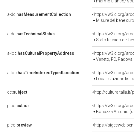
marmo bianco/ scu
a-dd:
hasMeasurementCollection
<https://w3id.org/ar
Misure del bene cul
a-dd:
hasTechnicalStatus
<https://w3id.org/ar
Stato tecnico del b
a-loc:
hasCulturalPropertyAddress
<https://w3id.org/a
Veneto, PD, Padova
a-loc:
hasTimeIndexedTypedLocation
<https://w3id.org/ar
Localizzazione fisic
dc:
subject
<http://culturaitalia.
pico:
author
<https://w3id.org/a
Bonazza Antonio (c
pico:
preview
<https://sigecweb.be