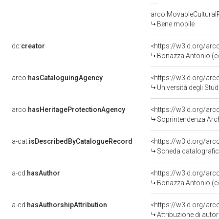
arco:MovableCultural
Bene mobile
dc:
creator
<https://w3id.org/a
Bonazza Antonio (c
arco:
hasCataloguingAgency
<https://w3id.org/a
Università degli Stu
arco:
hasHeritageProtectionAgency
<https://w3id.org/a
Soprintendenza Arche
a-cat:
isDescribedByCatalogueRecord
<https://w3id.org/a
Scheda catalografi
a-cd:
hasAuthor
<https://w3id.org/a
Bonazza Antonio (c
a-cd:
hasAuthorshipAttribution
<https://w3id.org/ar
Attribuzione di aut