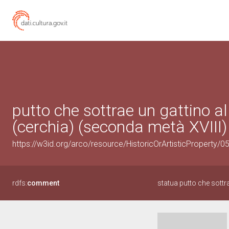
putto che sottrae un gattino a
(cerchia) (seconda metà XVIII)
https://w3id.org/arco/resource/HistoricOrArtisticProperty/
rdfs:
comment
statua putto che sottra