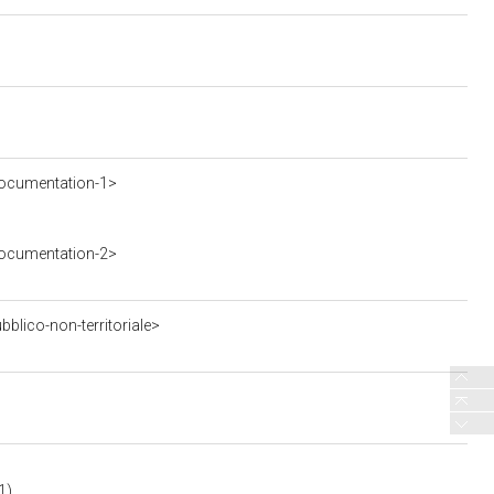
ocumentation-1>
ocumentation-2>
blico-non-territoriale>
1)