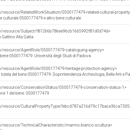
o/resource/RelatedWorkSituation/0500177479-related-cultural-property
ene culturale 0500177479 e altro bene culturale
rco/resource/Subject/f81266b786ee96cb1665992f81d0d74d>
 Gattino Alla Gatta
co/resource/AgentRole/0500177479-cataloguing-agency>
 bene 0500177479: Università degli Studi di Padova
co/resource/AgentRole/0500177479-heritage-protection-agency>
tutela del bene 0500177479: Soprintendenza Archeologia, Belle Arti e Pa
co/resource/ConservationStatus/0500177479-conservation-status-1>
one 1 del bene: 0500177479
rco/resource/CulturalPropertyType/febcd787a216d79c17bace36ca730
co/resource/TechnicalCharacteristic/marmo-bianco-scultura>