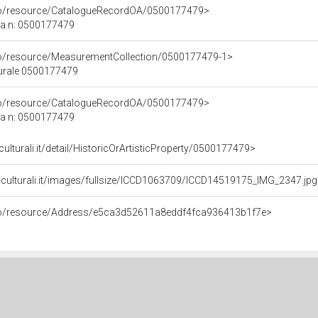
rco/resource/CatalogueRecordOA/0500177479>
ca n: 0500177479
co/resource/MeasurementCollection/0500177479-1>
turale 0500177479
rco/resource/CatalogueRecordOA/0500177479>
ca n: 0500177479
culturali.it/detail/HistoricOrArtisticProperty/0500177479>
niculturali.it/images/fullsize/ICCD1063709/ICCD14519175_IMG_2347.jp
rco/resource/Address/e5ca3d52611a8eddf4fca936413b1f7e>