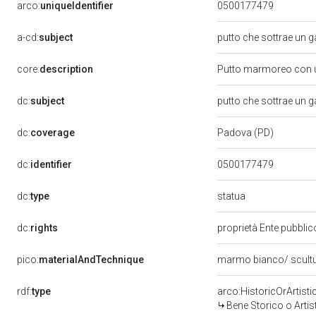
arco:
uniqueIdentifier
0500177479
a-cd:
subject
putto che sottrae un ga
core:
description
Putto marmoreo con un 
dc:
subject
putto che sottrae un ga
dc:
coverage
Padova (PD)
dc:
identifier
0500177479
statua
dc:
type
dc:
rights
proprietà Ente pubblico
pico:
materialAndTechnique
marmo bianco/ scult
rdf:
type
arco:HistoricOrArtisti
Bene Storico o Artis