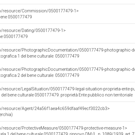
rco/resource/Commission/0500177479-1>
 bene 0500177479
co/resource/Dating/0500177479-1>
ene 0500177479
rco/resource/PhotographicDocumentation/0500177479-photographic-d
grafica 1 del bene culturale: 0500177479
rco/resource/PhotographicDocumentation/0500177479-photographic-d
grafica 2 del bene culturale: 0500177479
o/resource/LegalSituation/0500177479-legal-situation-proprieta-ente-pub
 del bene culturale 0500177479: proprietà Ente pubblico non territoriale
rco/resource/Agent/24a56f1aea4c659dfaaf49ecf3022cb3>
erchia)
co/resource/ProtectiveMeasure/0500177479-protective-measure-1>
ela 1 del bene culturale 0500177479: rinnovo DM (L. n. 1089/1939, art. 7