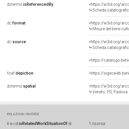
dcterms:
isReferencedBy
<https://w3id.org/a
Scheda catalografi
dc:
format
<https://w3id.org/ar
Misure del bene cul
dc:
source
<https://w3id.org/a
Scheda catalografi
<https://catalogo.beni
foaf:
depiction
<https://sigecweb.be
dcterms:
spatial
<https://w3id.org/a
Veneto, PD, Padova
RELAZIONI INVERSE
è
a-cd:
isRelatedWorkSituationOf
di
1 risorsa