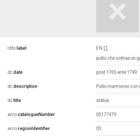
rdfs:
label
EN
IT
putto che sottrae un g
dc:
date
post 1765-ante 1799
dc:
description
Putto marmoreo con un 
statua
dc:
title
00177479
arco:
catalogueNumber
05
arco:
regionIdentifier