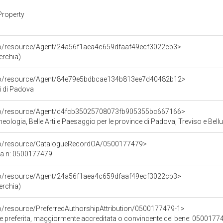
Property
rco/resource/Agent/24a56f1aea4c659dfaaf49ecf3022cb3>
erchia)
rco/resource/Agent/84e79e5bdbcae134b813ee7d40482b12>
di di Padova
rco/resource/Agent/d4fcb35025708073fb905355bc667166>
ologia, Belle Arti e Paesaggio per le province di Padova, Treviso e Bell
rco/resource/CatalogueRecordOA/0500177479>
ca n: 0500177479
rco/resource/Agent/24a56f1aea4c659dfaaf49ecf3022cb3>
erchia)
co/resource/PreferredAuthorshipAttribution/0500177479-1>
ore preferita, maggiormente accreditata o convincente del bene: 0500177