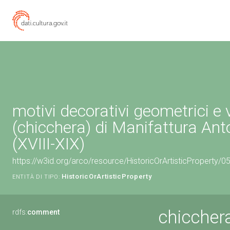
motivi decorativi geometrici e 
(chicchera) di Manifattura An
(XVIII-XIX)
https://w3id.org/arco/resource/HistoricOrArtisticProperty/
HistoricOrArtisticProperty
ENTITÀ DI TIPO:
chicchera
rdfs:
comment