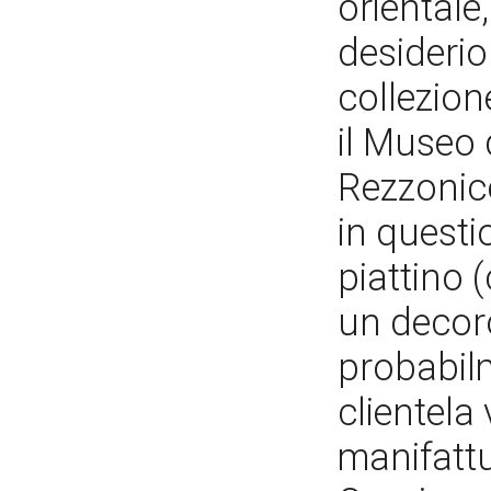
orientale
desiderio 
collezio
il Museo 
Rezzonico
in quest
piattino 
un decoro
probabilm
clientela
manifattu