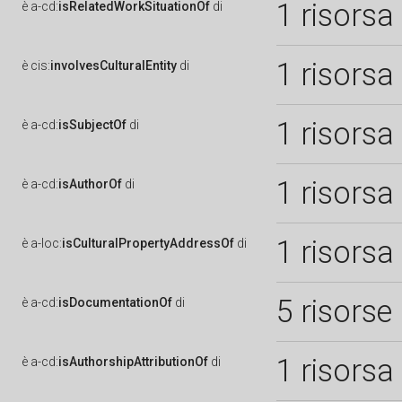
1 risorsa
è
a-cd:
isRelatedWorkSituationOf
di
1 risorsa
è
cis:
involvesCulturalEntity
di
1 risorsa
è
a-cd:
isSubjectOf
di
1 risorsa
è
a-cd:
isAuthorOf
di
1 risorsa
è
a-loc:
isCulturalPropertyAddressOf
di
5 risorse
è
a-cd:
isDocumentationOf
di
1 risorsa
è
a-cd:
isAuthorshipAttributionOf
di