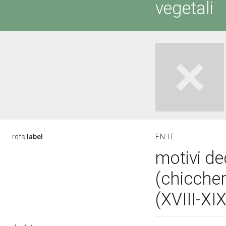
vegetali
rdfs:
label
EN
IT
motivi de
(chiccher
(XVIII-XI