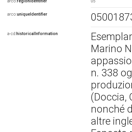
05
arco:
regionIdentifier
0500187
arco:
uniqueIdentifier
Esemplare
a-cd:
historicalInformation
Marino N
appassion
n. 338 og
produzion
(Doccia, 
nonché de
altre ing