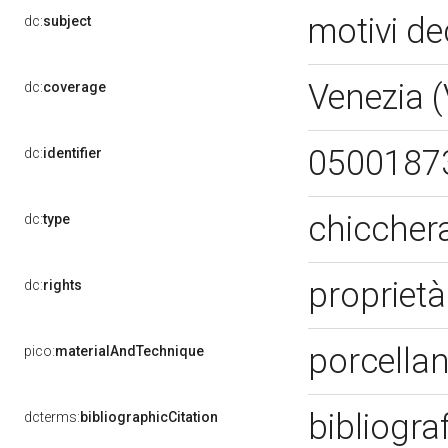
motivi de
dc:
subject
Venezia 
dc:
coverage
0500187
dc:
identifier
chiccher
dc:
type
proprietà
dc:
rights
porcellan
pico:
materialAndTechnique
bibliogra
dcterms:
bibliographicCitation