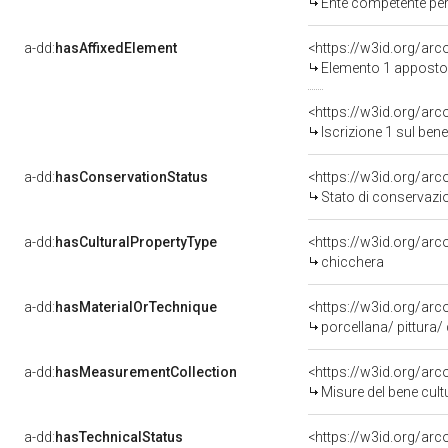
Ente competente per tutela del bene 050018
a-dd:
hasAffixedElement
<https://w3id.org/ar
Elemento 1 apposto
<https://w3id.org/arc
Iscrizione 1 sul be
a-dd:
hasConservationStatus
<https://w3id.org/ar
Stato di conservazi
a-dd:
hasCulturalPropertyType
<https://w3id.org/a
chicchera
a-dd:
hasMaterialOrTechnique
<https://w3id.org/arc
porcellana/ pittura/
a-dd:
hasMeasurementCollection
<https://w3id.org/ar
Misure del bene cul
a-dd:
hasTechnicalStatus
<https://w3id.org/ar