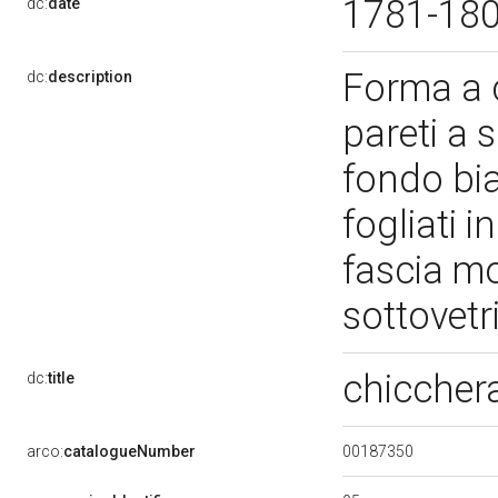
1781-18
dc:
date
Forma a c
dc:
description
pareti a 
fondo bian
fogliati 
fascia m
sottovetr
chiccher
dc:
title
00187350
arco:
catalogueNumber