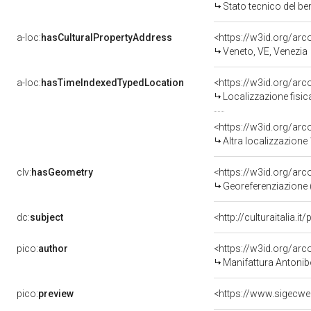
Stato tecnico del b
a-loc:
hasCulturalPropertyAddress
<https://w3id.org/a
Veneto, VE, Venezia
a-loc:
hasTimeIndexedTypedLocation
<https://w3id.org/ar
Localizzazione fisic
<https://w3id.org/ar
Altra localizzazione
clv:
hasGeometry
<https://w3id.org/ar
Georeferenziazione 
dc:
subject
<http://culturaitalia.
pico:
author
<https://w3id.org/a
Manifattura Antonib
pico:
preview
<https://www.sigecwe