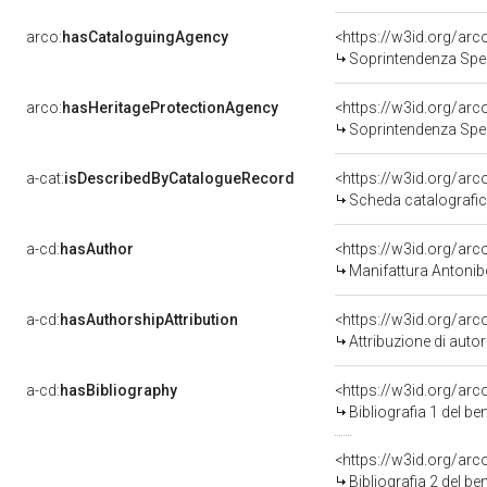
arco:
hasCataloguingAgency
<https://w3id.org/a
Soprintendenza Speciale per il P
arco:
hasHeritageProtectionAgency
<https://w3id.org/a
Soprintendenza Speciale per il P
a-cat:
isDescribedByCatalogueRecord
<https://w3id.org/a
Scheda catalografi
a-cd:
hasAuthor
<https://w3id.org/a
Manifattura Antonib
a-cd:
hasAuthorshipAttribution
<https://w3id.org/ar
Attribuzione di aut
a-cd:
hasBibliography
<https://w3id.org/ar
Bibliografia 1 del b
<https://w3id.org/ar
Bibliografia 2 del b