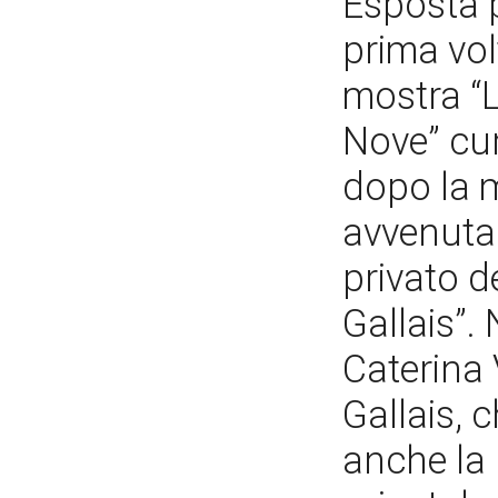
Esposta p
prima vol
mostra “L
Nove” cur
dopo la 
avvenuta 
privato d
Gallais”.
Caterina 
Gallais, 
anche la 