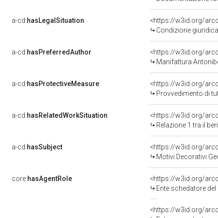
a-cd:
hasLegalSituation
<https://w3id.org/arc
Condizione giuridica
a-cd:
hasPreferredAuthor
<https://w3id.org/a
Manifattura Antonib
a-cd:
hasProtectiveMeasure
<https://w3id.org/ar
Provvedimento di tut
a-cd:
hasRelatedWorkSituation
<https://w3id.org/arc
Relazione 1 tra il b
a-cd:
hasSubject
<https://w3id.org/a
Motivi Decorativi Ge
core:
hasAgentRole
<https://w3id.org/ar
Ente schedatore del bene 0500187350: So
<https://w3id.org/ar