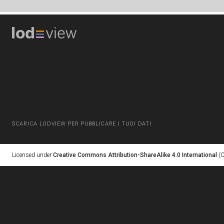
SCARICA LODVIEW PER PUBBLICARE I TUOI DATI
Licensed under
Creative Commons Attribution-ShareAlike 4.0 International
(C