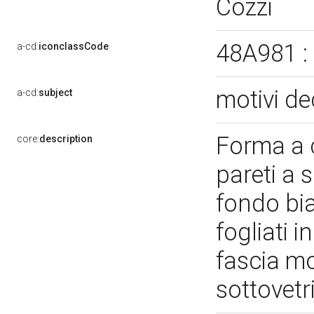
Cozzi
48A981 
a-cd:
iconclassCode
motivi de
a-cd:
subject
Forma a c
core:
description
pareti a 
fondo bian
fogliati 
fascia m
sottovetr