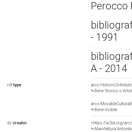
Perocco 
bibliogra
- 1991
bibliogra
A - 2014
rdf:
type
arco:HistoricOrArtisti
Bene Storico o Artis
arco:MovableCultural
Bene mobile
dc:
creator
<https://w3id.org/a
Manifattura Antonib