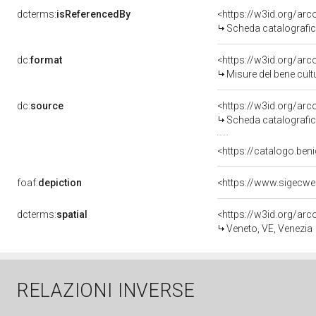
dcterms:
isReferencedBy
<https://w3id.org/a
Scheda catalografi
dc:
format
<https://w3id.org/ar
Misure del bene cul
dc:
source
<https://w3id.org/a
Scheda catalografi
<https://catalogo.beni
foaf:
depiction
<https://www.sigecwe
dcterms:
spatial
<https://w3id.org/a
Veneto, VE, Venezia
RELAZIONI INVERSE