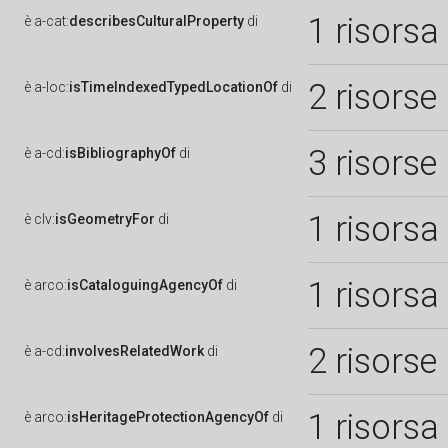
1 risorsa
è
a-cat:
describesCulturalProperty
di
2 risorse
è
a-loc:
isTimeIndexedTypedLocationOf
di
3 risorse
è
a-cd:
isBibliographyOf
di
1 risorsa
è
clv:
isGeometryFor
di
1 risorsa
è
arco:
isCataloguingAgencyOf
di
2 risorse
è
a-cd:
involvesRelatedWork
di
1 risorsa
è
arco:
isHeritageProtectionAgencyOf
di