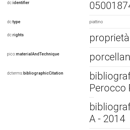
0500187
dc:
identifier
piattino
dc:
type
proprietà
dc:
rights
porcellan
pico:
materialAndTechnique
bibliogra
dcterms:
bibliographicCitation
Perocco 
bibliogra
A - 2014