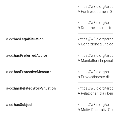
<https://w3id.org/a
Fonti e documenti 3
Documentazione foto
a-cd:
hasLegalSituation
<https://w3id.org/arc
Condizione giuridica
a-cd:
hasPreferredAuthor
<https://w3id.org/a
Manifattura Imperial
a-cd:
hasProtectiveMeasure
<https://w3id.org/ar
Provvedimento di tut
a-cd:
hasRelatedWorkSituation
<https://w3id.org/arc
Relazione 1 tra il b
a-cd:
hasSubject
<https://w3id.org/a
Motivi Decorativi Ge