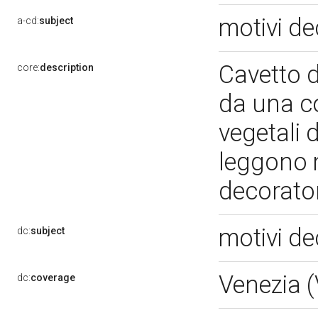
motivi de
a-cd:
subject
Cavetto d
core:
description
da una co
vegetali 
leggono 
decorato
motivi de
dc:
subject
Venezia 
dc:
coverage