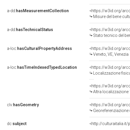
a-dd:
hasMeasurementCollection
<https://w3id.org/ar
Misure del bene cul
a-dd:
hasTechnicalStatus
<https://w3id.org/ar
Stato tecnico del b
a-loc:
hasCulturalPropertyAddress
<https://w3id.org/a
Veneto, VE, Venezia
a-loc:
hasTimeIndexedTypedLocation
<https://w3id.org/ar
Localizzazione fisic
<https://w3id.org/ar
Altra localizzazione
clv:
hasGeometry
<https://w3id.org/ar
Georeferenziazione 
dc:
subject
<http://culturaitalia.