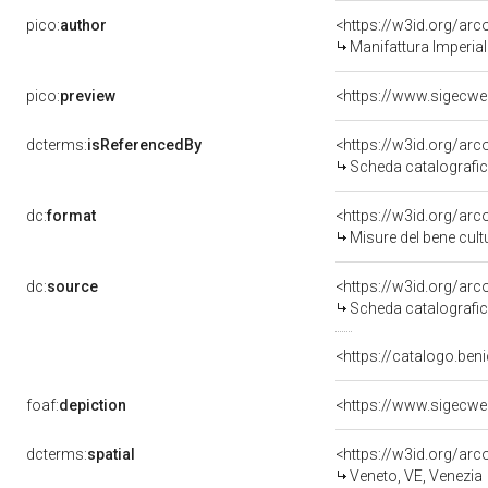
pico:
author
<https://w3id.org/a
Manifattura Imperial
pico:
preview
<https://www.sigecwe
dcterms:
isReferencedBy
<https://w3id.org/a
Scheda catalografi
dc:
format
<https://w3id.org/ar
Misure del bene cul
dc:
source
<https://w3id.org/a
Scheda catalografi
<https://catalogo.beni
foaf:
depiction
<https://www.sigecwe
dcterms:
spatial
<https://w3id.org/a
Veneto, VE, Venezia