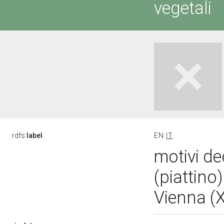
vegetali
rdfs:
label
EN
IT
motivi de
(piattino
Vienna (