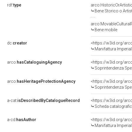
rdf:
type
arco:HistoricOrArtisti
Bene Storico o Artis
arco:MovableCultural
Bene mobile
dc:
creator
<https://w3id.org/a
Manifattura Imperial
arco:
hasCataloguingAgency
<https://w3id.org/a
Soprintendenza Speciale per il P
arco:
hasHeritageProtectionAgency
<https://w3id.org/a
Soprintendenza Speciale per il P
a-cat:
isDescribedByCatalogueRecord
<https://w3id.org/a
Scheda catalografi
a-cd:
hasAuthor
<https://w3id.org/a
Manifattura Imperial