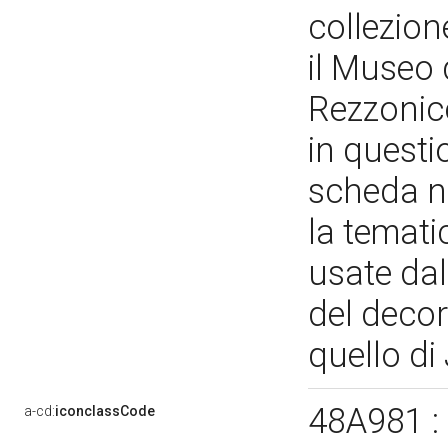
collezio
il Museo 
Rezzonico
in questi
scheda n.
la temati
usate dal
del deco
quello di
48A981 
a-cd:
iconclassCode