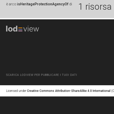
1 risorsa
è
arco:
isHeritageProtectionAgencyOf
di
SCARICA LODVIEW PER PUBBLICARE I TUOI DATI
Licensed under
Creative Commons Attribution-ShareAlike 4.0 International
(C