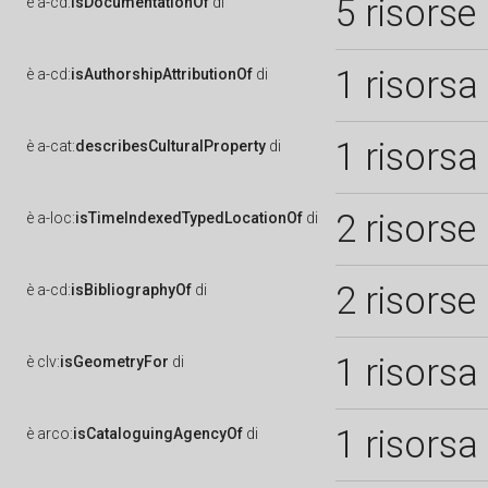
5 risorse
è
a-cd:
isDocumentationOf
di
1 risorsa
è
a-cd:
isAuthorshipAttributionOf
di
1 risorsa
è
a-cat:
describesCulturalProperty
di
2 risorse
è
a-loc:
isTimeIndexedTypedLocationOf
di
2 risorse
è
a-cd:
isBibliographyOf
di
1 risorsa
è
clv:
isGeometryFor
di
1 risorsa
è
arco:
isCataloguingAgencyOf
di