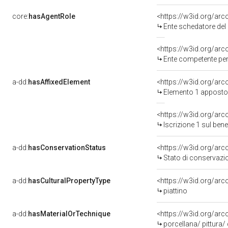
core:
hasAgentRole
<https://w3id.org/ar
Ente schedatore del bene 0500187402: So
<https://w3id.org/ar
Ente competente per tutela del bene 050018
a-dd:
hasAffixedElement
<https://w3id.org/ar
Elemento 1 apposto
<https://w3id.org/arc
Iscrizione 1 sul be
a-dd:
hasConservationStatus
<https://w3id.org/ar
Stato di conservazi
a-dd:
hasCulturalPropertyType
<https://w3id.org/ar
piattino
a-dd:
hasMaterialOrTechnique
<https://w3id.org/arc
porcellana/ pittura/