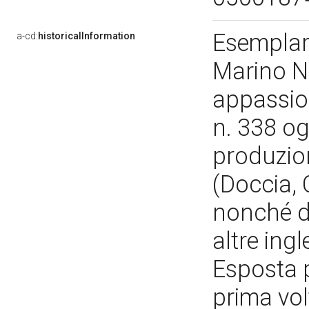
Esemplare
a-cd:
historicalInformation
Marino N
appassion
n. 338 og
produzion
(Doccia, 
nonché de
altre ing
Esposta p
prima vol