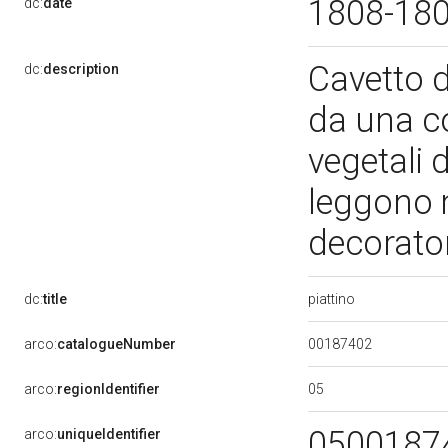
1808-18
dc:
date
Cavetto d
dc:
description
da una co
vegetali 
leggono 
decorato
piattino
dc:
title
00187402
arco:
catalogueNumber
05
arco:
regionIdentifier
0500187
arco:
uniqueIdentifier