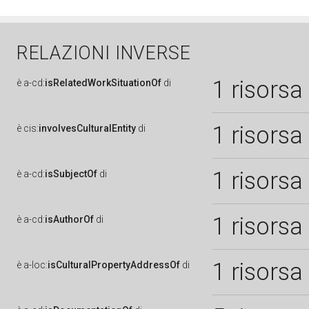
RELAZIONI INVERSE
1 risorsa
è
a-cd:
isRelatedWorkSituationOf
di
1 risorsa
è
cis:
involvesCulturalEntity
di
1 risorsa
è
a-cd:
isSubjectOf
di
1 risorsa
è
a-cd:
isAuthorOf
di
1 risorsa
è
a-loc:
isCulturalPropertyAddressOf
di