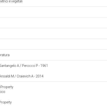
trici e vegetali
oratura
: Santangelo A./ Perocco P - 1961
 Ansaldi M./ Craievich A - 2014
cProperty
tico
Property