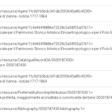
rco/resource/Agent/1fc9d1b0bdc341db2093640a8fc453f0>
e di Vienna - notizie 1717-1864
rco/resource/Agent/7c4d464f8886e72528c5a58f55a37b11>
ale per il Patrimonio Storico Artistico Etnoantropologico e per il Polo M
rco/resource/Agent/7c4d464f8886e72528c5a58f55a37b11>
ale per il Patrimonio Storico Artistico Etnoantropologico e per il Polo M
rco/resource/CatalogueRecordOA/0500187430>
ca n: 0500187430
rco/resource/Agent/1fc9d1b0bdc341db2093640a8fc453f0>
e di Vienna - notizie 1717-1864
co/resource/PreferredAuthorshipAttribution/0500187430-1>
ore preferita, maggiormente accreditata o convincente del bene: 0500187
co/resource/Bibliography/0500187430-bibliography-1>