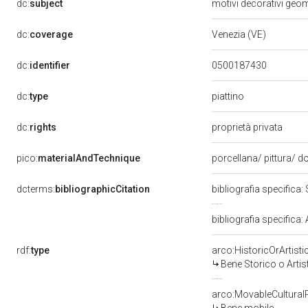
dc:
subject
motivi decorativi geome
dc:
coverage
Venezia (VE)
dc:
identifier
0500187430
piattino
dc:
type
dc:
rights
proprietà privata
pico:
materialAndTechnique
porcellana/ pittura/ d
dcterms:
bibliographicCitation
bibliografia specifica
bibliografia specifica:
rdf:
type
arco:HistoricOrArtisti
Bene Storico o Artis
arco:MovableCultural