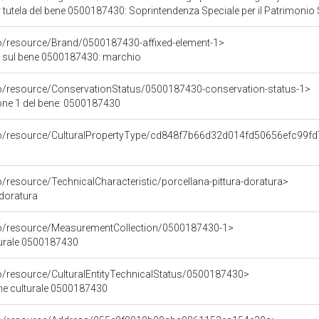
 del bene 0500187430: Soprintendenza Speciale per il Patrimonio Storico Artistico Etnoantropol
co/resource/Brand/0500187430-affixed-element-1>
 sul bene 0500187430: marchio
co/resource/ConservationStatus/0500187430-conservation-status-1>
one 1 del bene: 0500187430
co/resource/CulturalPropertyType/cd848f7b66d32d014fd50656efc99fd
o/resource/TechnicalCharacteristic/porcellana-pittura-doratura>
 doratura
co/resource/MeasurementCollection/0500187430-1>
turale 0500187430
co/resource/CulturalEntityTechnicalStatus/0500187430>
ene culturale 0500187430