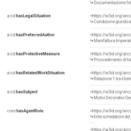
Documentazione foto
a-cd:
hasLegalSituation
<https://w3id.org/arc
Condizione giuridica
a-cd:
hasPreferredAuthor
<https://w3id.org/a
Manifattura Imperial
a-cd:
hasProtectiveMeasure
<https://w3id.org/ar
Provvedimento di tut
a-cd:
hasRelatedWorkSituation
<https://w3id.org/arc
Relazione 1 tra il b
a-cd:
hasSubject
<https://w3id.org/a
Motivi Decorativi Ge
core:
hasAgentRole
<https://w3id.org/ar
Ente schedatore del bene 
<https://w3id.org/ar