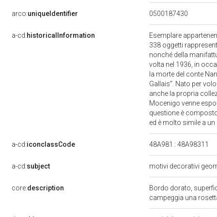
arco:
uniqueIdentifier
0500187430
a-cd:
historicalInformation
Esemplare appartenent
338 oggetti rappresent
nonché della manifattu
volta nel 1936, in occ
la morte del conte Nan
Gallais”. Nato per vol
anche la propria collezi
Mocenigo venne esposta
questione è composto 
ed è molto simile a un
a-cd:
iconclassCode
48A981 : 48A98311
a-cd:
subject
motivi decorativi geome
core:
description
Bordo dorato, superfic
campeggia una rosett