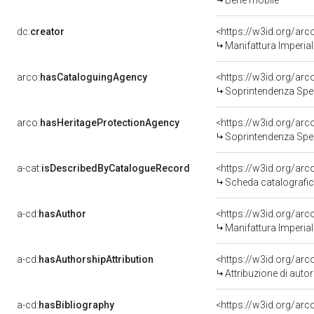
Bene mobile
dc:
creator
<https://w3id.org/a
Manifattura Imperial
arco:
hasCataloguingAgency
<https://w3id.org/a
Soprintendenza Speci
arco:
hasHeritageProtectionAgency
<https://w3id.org/a
Soprintendenza Speci
a-cat:
isDescribedByCatalogueRecord
<https://w3id.org/a
Scheda catalografi
a-cd:
hasAuthor
<https://w3id.org/a
Manifattura Imperial
a-cd:
hasAuthorshipAttribution
<https://w3id.org/ar
Attribuzione di aut
a-cd:
hasBibliography
<https://w3id.org/ar