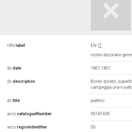
rdfs:
label
EN
IT
motivi decorativi geome
dc:
date
1801-1801
dc:
description
Bordo dorato, superfic
campeggia una rosett
piattino
dc:
title
00187430
arco:
catalogueNumber
05
arco:
regionIdentifier