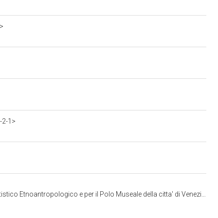
a>
-2-1>
o e per il Polo Museale della citta' di Venezia e dei comuni della gronda lagunare