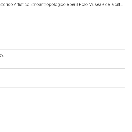
ogico e per il Polo Museale della citta' di Venezia e dei comuni della gronda lagunare
7>