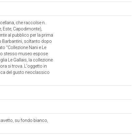
ellana, che raccolse n.
ve, Este, Capodimonte),
nte al pubblico per la prima
o Barbantini, soltanto dopo
to “Collezione Nani e Le
nello stesso museo espose
glia Le Gallais, la collezione
a si trova. L'oggetto in
pica del gusto neoclassico
cavetto, su fondo bianco,