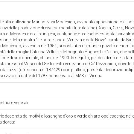
e alla collezione Marino Nani Mocenigo, avvocato appassionato di porc
ativi della produzione di diverse manifatture italiane (Doccia, Cozzi, No
ra di Meissen e di altre inglesi, austriache e tedesche. Esposta parzialme
asione della mostra “Le porcellane di Venezia e delle Nove” curata da Nin
i Mocenigo, avvenuta nel 1954, si costituì in un museo privato denomina
ontà della moglie Caterina Velluti e del cognato Hugues Le Gallais, che 
one di arte orientale, chiuse nel 1990. In seguito, per desiderio della fami
 presso il Museo del Settecento veneziano di Ca’ Rezzonico, dove tuttor
da tazza (cfr. scheda n. 187429) con piattino, presenta decorazione ti
 servizio da caffè del 1787 conservato al MAK di Vienna
trici e vegetali
ie decorata da motivi a losanghe d'oro e verde chiaro opalescente; nel 
a dorata