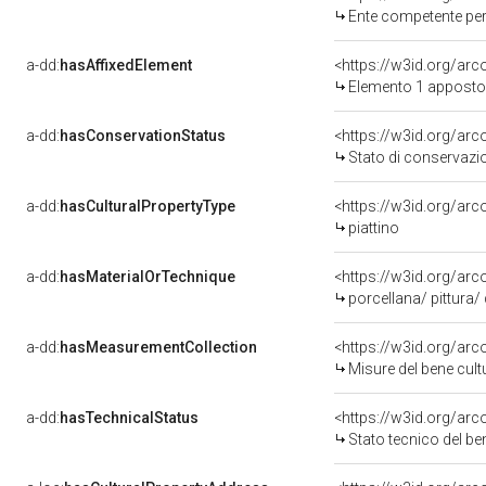
Ente competente per tutela
a-dd:
hasAffixedElement
<https://w3id.org/ar
Elemento 1 apposto
a-dd:
hasConservationStatus
<https://w3id.org/ar
Stato di conservazi
a-dd:
hasCulturalPropertyType
<https://w3id.org/ar
piattino
a-dd:
hasMaterialOrTechnique
<https://w3id.org/arc
porcellana/ pittura/
a-dd:
hasMeasurementCollection
<https://w3id.org/ar
Misure del bene cul
a-dd:
hasTechnicalStatus
<https://w3id.org/ar
Stato tecnico del b