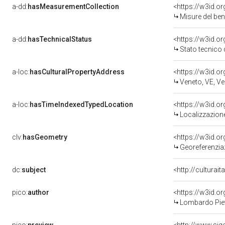
a-dd:
hasMeasurementCollection
<https://w3id.
Misure del be
a-dd:
hasTechnicalStatus
<https://w3id.o
Stato tecnico
a-loc:
hasCulturalPropertyAddress
<https://w3id.
Veneto, VE, Ve
a-loc:
hasTimeIndexedTypedLocation
<https://w3id.
Localizzazione
clv:
hasGeometry
<https://w3id.
Georeferenzia
dc:
subject
<http://culturai
pico:
author
<https://w3id.
Lombardo Piet