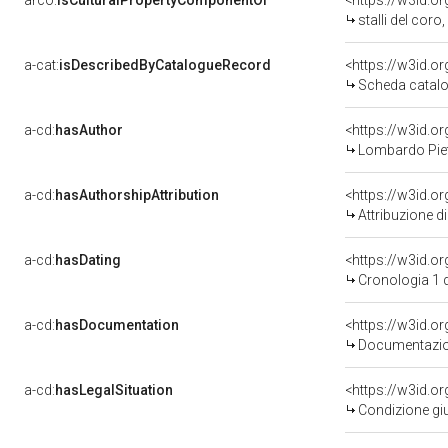
arco:
isCulturalPropertyComponentOf
<https://w3id.o
stalli del cor
a-cat:
isDescribedByCatalogueRecord
<https://w3id.
Scheda catalo
a-cd:
hasAuthor
<https://w3id.
Lombardo Piet
a-cd:
hasAuthorshipAttribution
<https://w3id.o
Attribuzione d
a-cd:
hasDating
<https://w3id.
Cronologia 1 
a-cd:
hasDocumentation
Documentazion
a-cd:
hasLegalSituation
Condizione giu