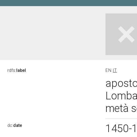
rdfs:
label
EN
IT
aposto
Lombar
metà s
1450-
dc:
date