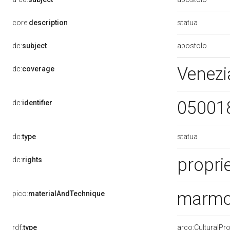
statua
core:
description
apostolo
dc:
subject
Venezi
dc:
coverage
05001
dc:
identifier
statua
dc:
type
proprie
dc:
rights
marmo
pico:
materialAndTechnique
rdf:
type
arco:CulturalP