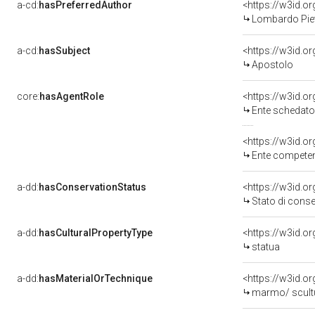
a-cd:
hasPreferredAuthor
<https://w3id.
Lombardo Piet
a-cd:
hasSubject
<https://w3id.
Apostolo
core:
hasAgentRole
<https://w3id.
Ente schedator
<https://w3id.o
Ente competente per tutela del b
a-dd:
hasConservationStatus
<https://w3id.
Stato di cons
a-dd:
hasCulturalPropertyType
<https://w3id.
statua
a-dd:
hasMaterialOrTechnique
<https://w3id.o
marmo/ scult