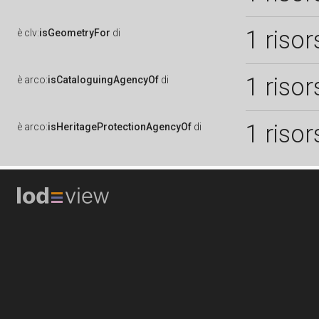
1 risor
è
clv:
isGeometryFor
di
1 risor
è
arco:
isCataloguingAgencyOf
di
1 risor
è
arco:
isHeritageProtectionAgencyOf
di