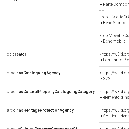
Parte Compone
arco:HistoricOrA
Bene Storico o
arco:MovableCul
Bene mobile
dc:
creator
<https://w3id.
Lombardo Piet
arco:
hasCataloguingAgency
<https://w3id.
S72
arco:
hasCulturalPropertyCataloguingCategory
<https://w3id.o
elemento d'in
arco:
hasHeritageProtectionAgency
<https://w3id.
Soprintendenza Speciale 