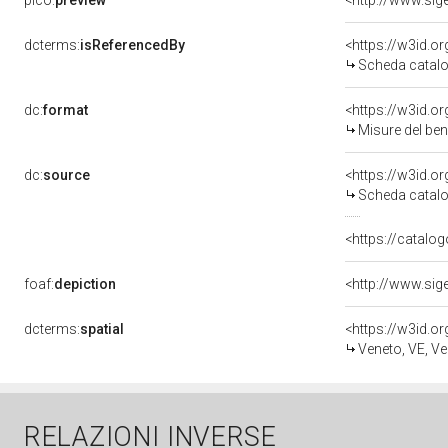
pico:
preview
dcterms:
isReferencedBy
<https://w3id.
Scheda catalo
dc:
format
<https://w3id.
Misure del be
dc:
source
<https://w3id.
Scheda catalo
<https://catalog
foaf:
depiction
dcterms:
spatial
<https://w3id.
Veneto, VE, Ve
RELAZIONI INVERSE