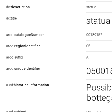
statua
dc:
description
statua
dc:
title
00189152
arco:
catalogueNumber
05
arco:
regionIdentifier
A
arco:
suffix
05001
arco:
uniqueIdentifier
Possibi
a-cd:
historicalInformation
botteg
apostolo
a-cd:
subject