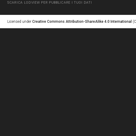
SCARICA LODVIEW PER PUBBLICARE I TUOI DATI
Licensed under
Creative Commons Attribution-ShareAlike 4.0 International
(C