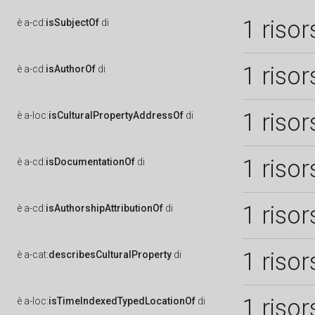
1 risor
è
a-cd:
isSubjectOf
di
1 risor
è
a-cd:
isAuthorOf
di
1 risor
è
a-loc:
isCulturalPropertyAddressOf
di
1 risor
è
a-cd:
isDocumentationOf
di
1 risor
è
a-cd:
isAuthorshipAttributionOf
di
1 risor
è
a-cat:
describesCulturalProperty
di
1 risor
è
a-loc:
isTimeIndexedTypedLocationOf
di