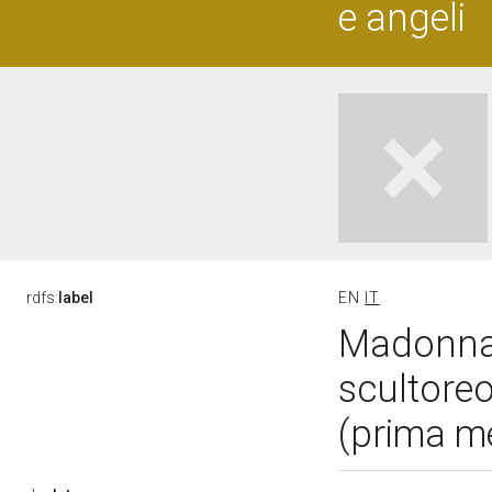
e angeli
rdfs:
label
EN
IT
Madonna 
scultoreo
(prima m