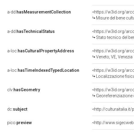
a-dd:
hasMeasurementCollection
<https://w3id.org/ar
Misure del bene cul
a-dd:
hasTechnicalStatus
<https://w3id.org/ar
Stato tecnico del b
a-loc:
hasCulturalPropertyAddress
<https://w3id.org/a
Veneto, VE, Venezia
a-loc:
hasTimeIndexedTypedLocation
<https://w3id.org/ar
Localizzazione fisic
clv:
hasGeometry
<https://w3id.org/ar
Georeferenziazione 
dc:
subject
<http://culturaitalia.
pico:
preview
<http://www.sigecweb