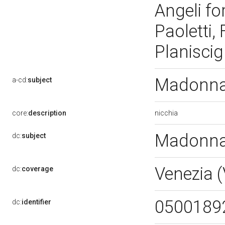
Angeli fo
Paoletti, 
Planisci
Madonna 
a-cd:
subject
nicchia
core:
description
Madonna 
dc:
subject
Venezia 
dc:
coverage
0500189
dc:
identifier