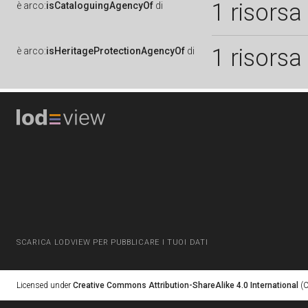
1 risorsa
è
arco:
isCataloguingAgencyOf
di
1 risorsa
è
arco:
isHeritageProtectionAgencyOf
di
SCARICA LODVIEW PER PUBBLICARE I TUOI DATI
Licensed under
Creative Commons Attribution-ShareAlike 4.0 International
(C