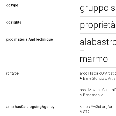
gruppo s
dc:
type
proprietà
dc:
rights
alabastr
pico:
materialAndTechnique
marmo
rdf:
type
arco:HistoricOrArtisti
Bene Storico o Artis
arco:MovableCultural
Bene mobile
arco:
hasCataloguingAgency
<https://w3id.org/a
S72