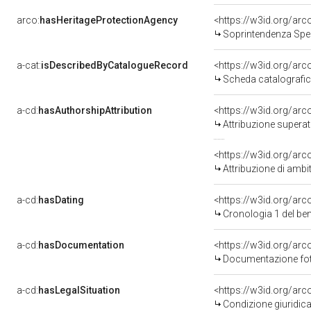
arco:
hasHeritageProtectionAgency
<https://w3id.org/a
Soprintendenza Speciale per il P
a-cat:
isDescribedByCatalogueRecord
<https://w3id.org/a
Scheda catalografi
a-cd:
hasAuthorshipAttribution
<https://w3id.org/arc
Attribuzione superat
<https://w3id.org/arc
Attribuzione di ambi
a-cd:
hasDating
<https://w3id.org/ar
Cronologia 1 del b
a-cd:
hasDocumentation
Documentazione foto
a-cd:
hasLegalSituation
Condizione giuridica