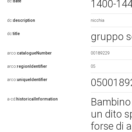
1400-14
dc:
date
nicchia
dc:
description
gruppo s
dc:
title
00189229
arco:
catalogueNumber
05
arco:
regionIdentifier
0500189
arco:
uniqueIdentifier
Bambino a
a-cd:
historicalInformation
un dito 
forse di 