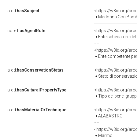
a-cd:
hasSubject
<https://w3id.org/a
Madonna Con Bambi
core:
hasAgentRole
<https://w3id.org/ar
Ente schedatore del 
<https://w3id.org/ar
Ente competente per tutela del bene 050018
a-dd:
hasConservationStatus
<https://w3id.org/ar
Stato di conservazi
a-dd:
hasCulturalPropertyType
<https://w3id.org/a
Tipo del bene: grup
a-dd:
hasMaterialOrTechnique
<https://w3id.org/arc
ALABASTRO
<https://w3id.org/ar
Marmo