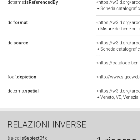
dcterms:
isReferencedBy
<https://w3id.org/a
Scheda catalografi
dc:
format
<https://w3id.org/ar
Misure del bene cul
dc:
source
<https://w3id.org/a
Scheda catalografi
<https://catalogo.beni
foaf:
depiction
<http://www.sigecweb
dcterms:
spatial
<https://w3id.org/a
Veneto, VE, Venezia
RELAZIONI INVERSE
è
a-cd:
isSubjectOf
di