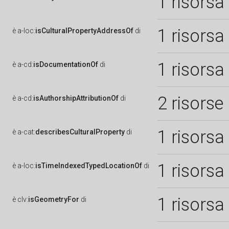
1 risorsa
1 risorsa
è
a-loc:
isCulturalPropertyAddressOf
di
1 risorsa
è
a-cd:
isDocumentationOf
di
2 risorse
è
a-cd:
isAuthorshipAttributionOf
di
1 risorsa
è
a-cat:
describesCulturalProperty
di
1 risorsa
è
a-loc:
isTimeIndexedTypedLocationOf
di
1 risorsa
è
clv:
isGeometryFor
di