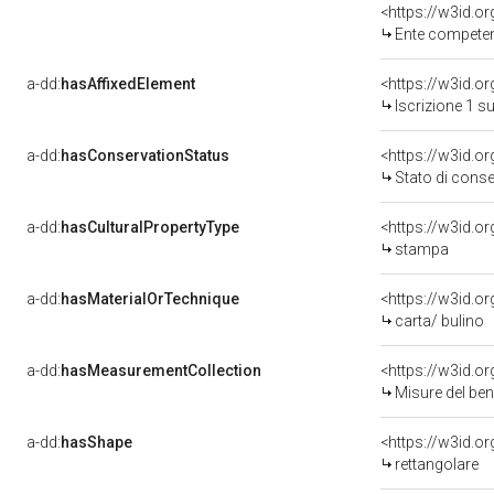
<https://w3id.o
Ente competent
a-dd:
hasAffixedElement
<https://w3id.o
Iscrizione 1 s
a-dd:
hasConservationStatus
<https://w3id.o
Stato di cons
a-dd:
hasCulturalPropertyType
<https://w3id.
stampa
a-dd:
hasMaterialOrTechnique
<https://w3id.o
carta/ bulino
a-dd:
hasMeasurementCollection
<https://w3id.
Misure del be
a-dd:
hasShape
<https://w3id.o
rettangolare