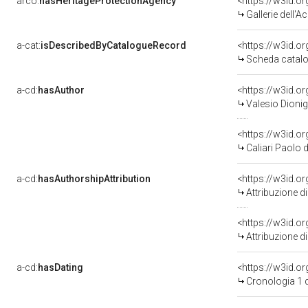
arco:
hasHeritageProtectionAgency
<https://w3id.
Gallerie dell'
a-cat:
isDescribedByCatalogueRecord
<https://w3id.
Scheda catalo
a-cd:
hasAuthor
<https://w3id.
Valesio Dionig
<https://w3id.
Caliari Paolo 
a-cd:
hasAuthorshipAttribution
<https://w3id.o
Attribuzione d
<https://w3id.o
Attribuzione d
a-cd:
hasDating
<https://w3id.
Cronologia 1 