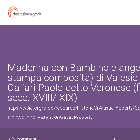
Madonna con Bambino e angel
stampa composita) di Valesio 
Caliari Paolo detto Veronese (f
secc. XVIII/ XIX)
https://w3id.org/arco/resource/HistoricOrArtisticProperty/
HistoricOrArtisticProperty
ENTITÀ DI TIPO:
rdfs:
comment