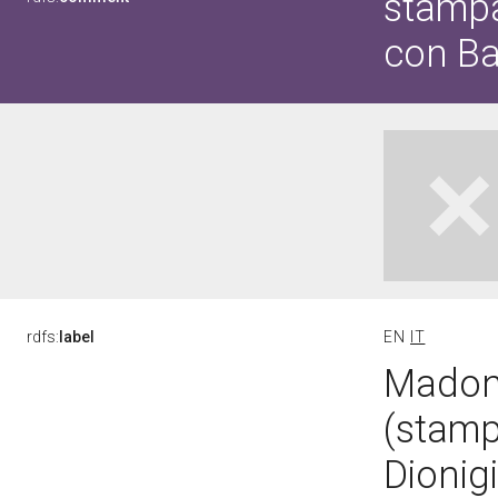
stamp
con Ba
rdfs:
label
EN
IT
Madon
(stamp
Dionigi