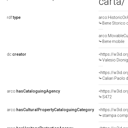
carta/
rdf:
type
arco:HistoricOrA
Bene Storico o
arco:MovableCul
Bene mobile
dc:
creator
<https://w3id.
Valesio Dionig
<https://w3id.
Caliari Paolo 
arco:
hasCataloguingAgency
<https://w3id.
S472
arco:
hasCulturalPropertyCataloguingCategory
<https://w3id.
stampa comp