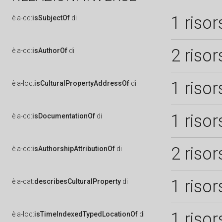
1 risor
è
a-cd:
isSubjectOf
di
2 risor
è
a-cd:
isAuthorOf
di
1 risor
è
a-loc:
isCulturalPropertyAddressOf
di
1 risor
è
a-cd:
isDocumentationOf
di
2 risor
è
a-cd:
isAuthorshipAttributionOf
di
1 risor
è
a-cat:
describesCulturalProperty
di
1 risor
è
a-loc:
isTimeIndexedTypedLocationOf
di