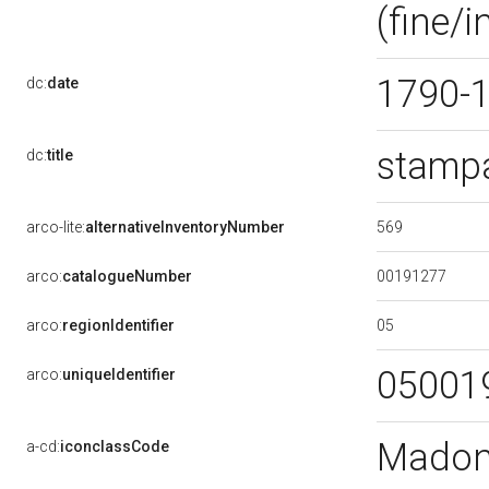
(fine/i
1790-
dc:
date
stamp
dc:
title
569
arco-lite:
alternativeInventoryNumber
00191277
arco:
catalogueNumber
05
arco:
regionIdentifier
05001
arco:
uniqueIdentifier
Madonn
a-cd:
iconclassCode