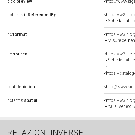
pico:
preview
<http://www.sig
dcterms:
isReferencedBy
<https://w3id.
Scheda catalo
dc:
format
<https://w3id.
Misure del be
dc:
source
<https://w3id.
Scheda catalo
<https://catalog
foaf:
depiction
<http://www.sig
dcterms:
spatial
<https://w3id.
Italia, Veneto,
RELAZIONI INVERSE