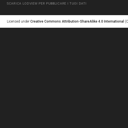
SCARICA LODVIEW PER PUBBLICARE I TUOI DATI
Licensed under
Creative Commons Attribution-ShareAlike 4.0 International
(C