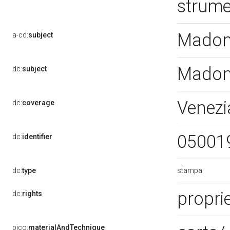
strume
Madon
a-cd:
subject
Madon
dc:
subject
Venezi
dc:
coverage
05001
dc:
identifier
stampa
dc:
type
propri
dc:
rights
pico:
materialAndTechnique