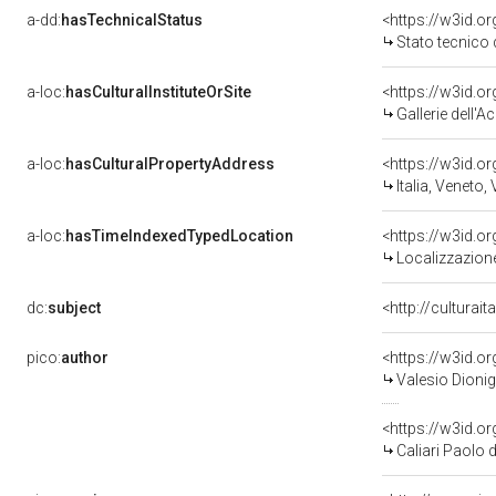
a-dd:
hasTechnicalStatus
<https://w3id.o
Stato tecnico
a-loc:
hasCulturalInstituteOrSite
Gallerie dell'
a-loc:
hasCulturalPropertyAddress
<https://w3id.
Italia, Veneto,
a-loc:
hasTimeIndexedTypedLocation
<https://w3id.
Localizzazione
dc:
subject
<http://culturai
pico:
author
<https://w3id.
Valesio Dionig
<https://w3id.
Caliari Paolo 