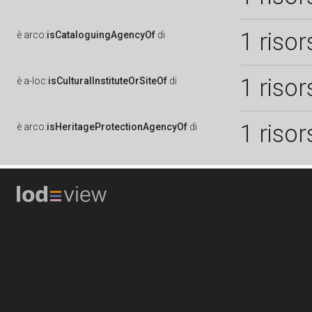
1 risor
è
arco:
isCataloguingAgencyOf
di
1 risor
è
a-loc:
isCulturalInstituteOrSiteOf
di
1 risor
è
arco:
isHeritageProtectionAgencyOf
di