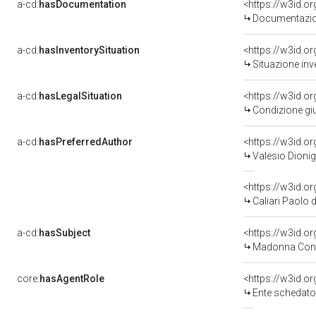
a-cd:
hasDocumentation
Documentazion
a-cd:
hasInventorySituation
<https://w3id.o
Situazione inv
a-cd:
hasLegalSituation
<https://w3id.o
Condizione giu
a-cd:
hasPreferredAuthor
<https://w3id.
Valesio Dionig
<https://w3id.
Caliari Paolo 
a-cd:
hasSubject
<https://w3id.
Madonna Con 
core:
hasAgentRole
<https://w3id.
Ente schedato