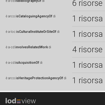
6 risorse
è
a-cd:
isBibliographyOf
di
1 risorsa
è
arco:
isCataloguingAgencyOf
di
1 risorsa
è
a-loc:
isCulturalInstituteOrSiteOf
di
4 risorse
è
a-cd:
involvesRelatedWork
di
1 risorsa
è
a-cd:
isAcquisitionOf
di
1 risorsa
è
arco:
isHeritageProtectionAgencyOf
di