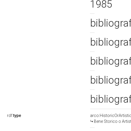
1985
bibliogra
bibliogra
bibliogra
bibliogra
bibliogra
rdf:
type
arco:HistoricOrArtisti
Bene Storico o Artis