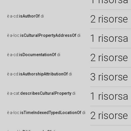
2 risorse
è
a-cd:
isAuthorOf
di
1 risorsa
è
a-loc:
isCulturalPropertyAddressOf
di
2 risorse
è
a-cd:
isDocumentationOf
di
3 risorse
è
a-cd:
isAuthorshipAttributionOf
di
1 risorsa
è
a-cat:
describesCulturalProperty
di
2 risorse
è
a-loc:
isTimeIndexedTypedLocationOf
di