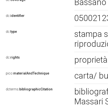
Bassano 
0500212
dc:
identifier
stampa s
dc:
type
riproduz
proprietà
dc:
rights
carta/ b
pico:
materialAndTechnique
bibliograf
dcterms:
bibliographicCitation
Massari S