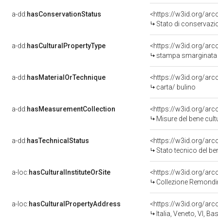
a-dd:
hasConservationStatus
<https://w3id.org/ar
Stato di conservazi
a-dd:
hasCulturalPropertyType
<https://w3id.org/a
stampa smarginata 
a-dd:
hasMaterialOrTechnique
<https://w3id.org/arc
carta/ bulino
a-dd:
hasMeasurementCollection
<https://w3id.org/ar
Misure del bene cul
a-dd:
hasTechnicalStatus
<https://w3id.org/ar
Stato tecnico del b
a-loc:
hasCulturalInstituteOrSite
<https://w3id.org/ar
Collezione Remondi
a-loc:
hasCulturalPropertyAddress
<https://w3id.org/a
Italia, Veneto, VI, 