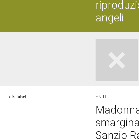
riproduz
angeli
rdfs:
label
EN
IT
Madonna 
smargina
Sanzio Ra