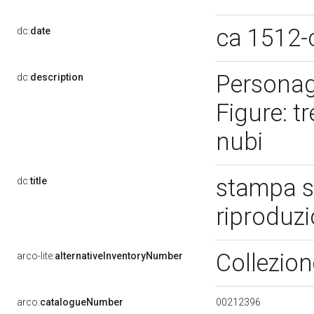
ca 1512-
dc:
date
Personag
dc:
description
Figure: t
nubi
stampa s
dc:
title
riproduz
Collezio
arco-lite:
alternativeInventoryNumber
00212396
arco:
catalogueNumber