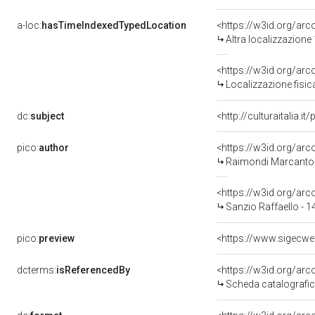
a-loc:
hasTimeIndexedTypedLocation
<https://w3id.org/ar
Altra localizzazione
<https://w3id.org/ar
Localizzazione fisic
dc:
subject
<http://culturaitalia.
pico:
author
<https://w3id.org/a
Raimondi Marcanton
<https://w3id.org/a
Sanzio Raffaello - 
pico:
preview
<https://www.sigecwe
dcterms:
isReferencedBy
<https://w3id.org/a
Scheda catalografi