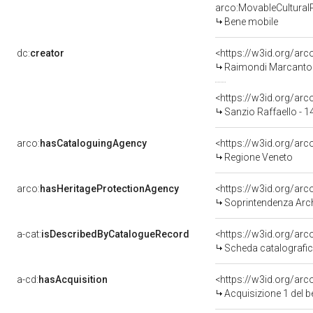
arco:MovableCultural
Bene mobile
dc:
creator
<https://w3id.org/a
Raimondi Marcanton
<https://w3id.org/a
Sanzio Raffaello - 
arco:
hasCataloguingAgency
<https://w3id.org/a
Regione Veneto
arco:
hasHeritageProtectionAgency
<https://w3id.org/a
Soprintendenza Arche
a-cat:
isDescribedByCatalogueRecord
<https://w3id.org/a
Scheda catalografi
a-cd:
hasAcquisition
<https://w3id.org/ar
Acquisizione 1 del 