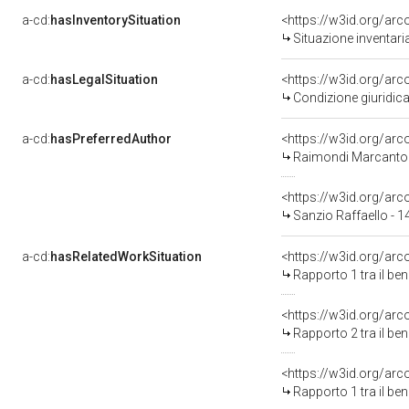
a-cd:
hasInventorySituation
<https://w3id.org/ar
Situazione inventar
a-cd:
hasLegalSituation
Condizione giuridica
a-cd:
hasPreferredAuthor
<https://w3id.org/a
Raimondi Marcanton
<https://w3id.org/a
Sanzio Raffaello - 
a-cd:
hasRelatedWorkSituation
<https://w3id.org/ar
Rapporto 1 tra il be
<https://w3id.org/ar
Rapporto 2 tra il be
<https://w3id.org/ar
Rapporto 1 tra il be