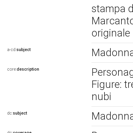
stampa d
Marcanto
originale
Madonna 
a-cd:
subject
Personag
core:
description
Figure: t
nubi
Madonna 
dc:
subject
dc:
coverage