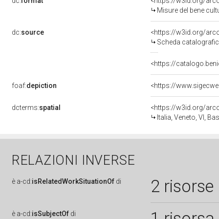
dc:
format
<https://w3id.org/ar
Misure del bene cul
dc:
source
<https://w3id.org/a
Scheda catalografi
<https://catalogo.beni
foaf:
depiction
<https://www.sigecwe
dcterms:
spatial
<https://w3id.org/a
Italia, Veneto, VI, 
RELAZIONI INVERSE
2 risorse
è
a-cd:
isRelatedWorkSituationOf
di
1 risorsa
è
a-cd:
isSubjectOf
di