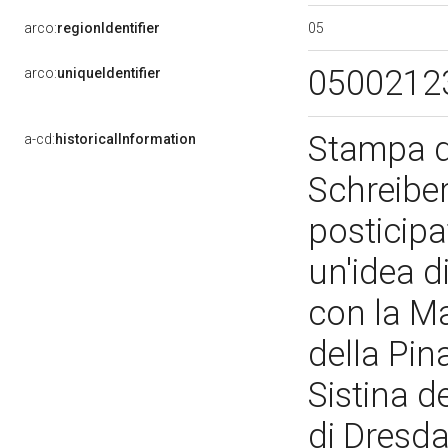
05
arco:
regionIdentifier
0500212
arco:
uniqueIdentifier
Stampa d
a-cd:
historicalInformation
Schreiber
posticip
un'idea d
con la M
della Pi
Sistina d
di Dresda