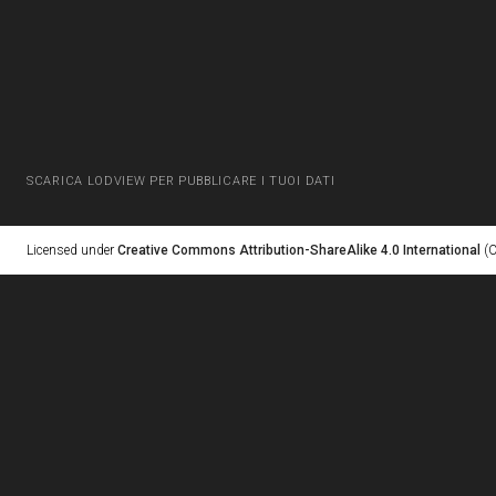
SCARICA LODVIEW PER PUBBLICARE I TUOI DATI
Licensed under
Creative Commons Attribution-ShareAlike 4.0 International
(C