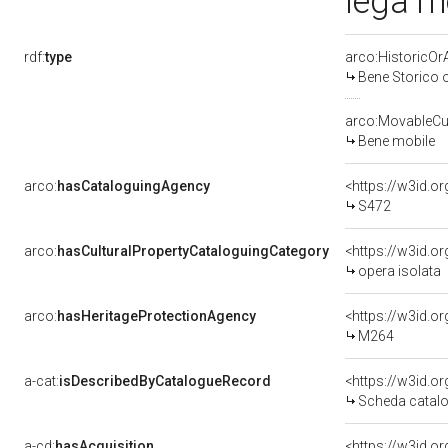
lega m
rdf:
type
arco:HistoricOrA
Bene Storico o
arco:MovableCul
Bene mobile
arco:
hasCataloguingAgency
<https://w3id.
S472
arco:
hasCulturalPropertyCataloguingCategory
<https://w3id.o
opera isolata
arco:
hasHeritageProtectionAgency
<https://w3id.
M264
a-cat:
isDescribedByCatalogueRecord
<https://w3id.
Scheda catalo
a-cd:
hasAcquisition
<https://w3id.o