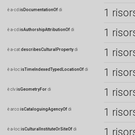
1 risor
è
a-cd:
isDocumentationOf
di
1 risor
è
a-cd:
isAuthorshipAttributionOf
di
1 risor
è
a-cat:
describesCulturalProperty
di
1 risor
è
a-loc:
isTimeIndexedTypedLocationOf
di
1 risor
è
clv:
isGeometryFor
di
1 risor
è
arco:
isCataloguingAgencyOf
di
1 risor
è
a-loc:
isCulturalInstituteOrSiteOf
di