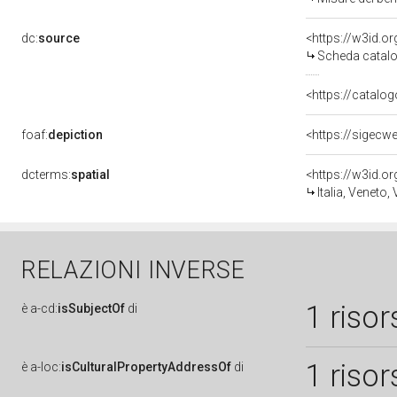
dc:
source
<https://w3id.
Scheda catalo
<https://catalog
foaf:
depiction
<https://sigecw
dcterms:
spatial
<https://w3id.
Italia, Veneto,
RELAZIONI INVERSE
1 risor
è
a-cd:
isSubjectOf
di
1 risor
è
a-loc:
isCulturalPropertyAddressOf
di