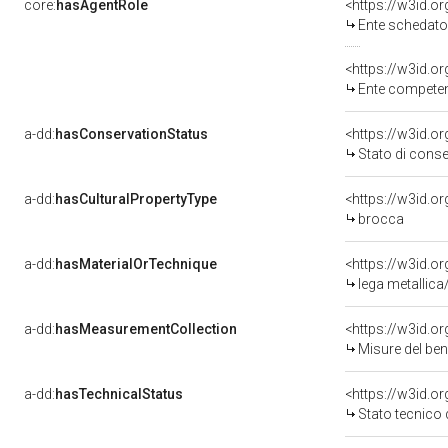
core:
hasAgentRole
<https://w3id.
Ente schedato
<https://w3id.o
Ente competent
a-dd:
hasConservationStatus
<https://w3id.o
Stato di cons
a-dd:
hasCulturalPropertyType
brocca
a-dd:
hasMaterialOrTechnique
<https://w3id.o
lega metallica
a-dd:
hasMeasurementCollection
<https://w3id.
Misure del be
a-dd:
hasTechnicalStatus
<https://w3id.o
Stato tecnico