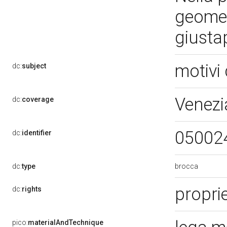
geometr
giusta
motivi 
dc:
subject
Venezi
dc:
coverage
05002
dc:
identifier
brocca
dc:
type
propri
dc:
rights
pico:
materialAndTechnique