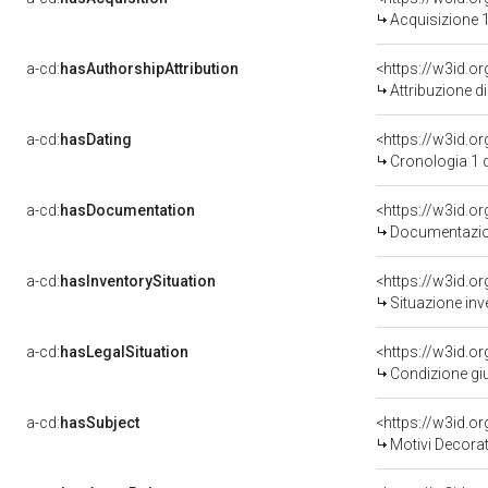
Acquisizione 1
a-cd:
hasAuthorshipAttribution
Attribuzione d
a-cd:
hasDating
<https://w3id.
Cronologia 1 
a-cd:
hasDocumentation
Documentazion
a-cd:
hasInventorySituation
<https://w3id.o
Situazione inv
a-cd:
hasLegalSituation
<https://w3id.o
Condizione giu
a-cd:
hasSubject
<https://w3id.
Motivi Decorat