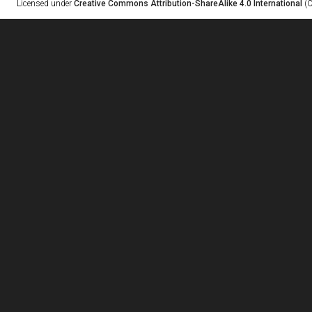
Licensed under
Creative Commons Attribution-ShareAlike 4.0 International
(C