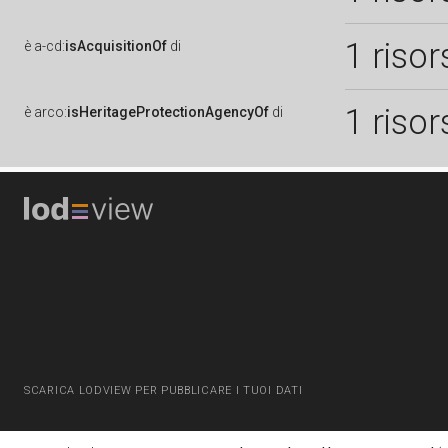
1 risor
è
a-cd:
isAcquisitionOf
di
1 risor
è
arco:
isHeritageProtectionAgencyOf
di
SCARICA LODVIEW PER PUBBLICARE I TUOI DATI