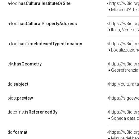
a-loc:
hasCulturalInstituteOrSite
<https://w3id.o
Museo d'Arte O
a-loc:
hasCulturalPropertyAddress
<https://w3id.
Italia, Veneto,
a-loc:
hasTimeIndexedTypedLocation
<https://w3id.
Localizzazione
clv:
hasGeometry
<https://w3id.
Georeferenzia
dc:
subject
<http://culturai
pico:
preview
<https://sigecw
dcterms:
isReferencedBy
<https://w3id.
Scheda catalo
dc:
format
<https://w3id.
Misure del be