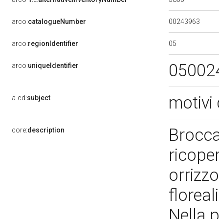
00243963
arco:
catalogueNumber
05
arco:
regionIdentifier
05002
arco:
uniqueIdentifier
motivi 
a-cd:
subject
Brocca 
core:
description
ricope
orrizzo
floreal
Nella p