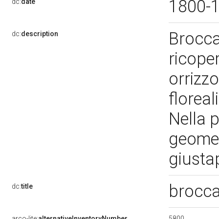
1800-
dc:
date
Brocca 
dc:
description
ricope
orrizzo
floreal
Nella p
geometr
giusta
brocca
dc:
title
5800
arco-lite:
alternativeInventoryNumber