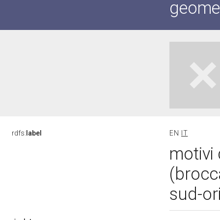
geometr
rdfs:
label
EN
IT
motivi 
(brocc
sud-or