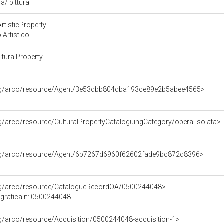
a/ pittura
rtisticProperty
 Artistico
turalProperty
org/arco/resource/Agent/3e53dbb804dba193ce89e2b5abee4565>
rg/arco/resource/CulturalPropertyCataloguingCategory/opera-isolata>
org/arco/resource/Agent/6b7267d6960f62602fade9bc872d8396>
org/arco/resource/CatalogueRecordOA/0500244048>
grafica n: 0500244048
rg/arco/resource/Acquisition/0500244048-acquisition-1>