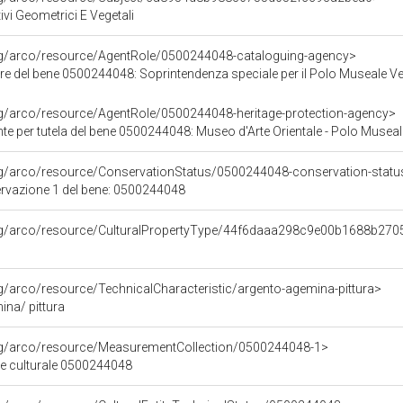
ivi Geometrici E Vegetali
org/arco/resource/AgentRole/0500244048-cataloguing-agency>
re del bene 0500244048: Soprintendenza speciale per il Polo Museale V
rg/arco/resource/AgentRole/0500244048-heritage-protection-agency>
e per tutela del bene 0500244048: Museo d'Arte Orientale - Polo Museal
rg/arco/resource/ConservationStatus/0500244048-conservation-statu
ervazione 1 del bene: 0500244048
org/arco/resource/CulturalPropertyType/44f6daaa298c9e00b1688b27
rg/arco/resource/TechnicalCharacteristic/argento-agemina-pittura>
ina/ pittura
org/arco/resource/MeasurementCollection/0500244048-1>
ne culturale 0500244048