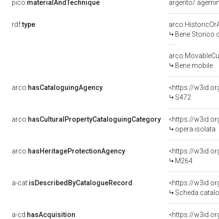
pico:
materialAndTechnique
argento/ agemin
rdf:
type
arco:HistoricOrA
Bene Storico o
arco:MovableCul
Bene mobile
arco:
hasCataloguingAgency
<https://w3id.
S472
arco:
hasCulturalPropertyCataloguingCategory
<https://w3id.o
opera isolata
arco:
hasHeritageProtectionAgency
<https://w3id.
M264
a-cat:
isDescribedByCatalogueRecord
<https://w3id.
Scheda catalo
a-cd:
hasAcquisition
<https://w3id.o