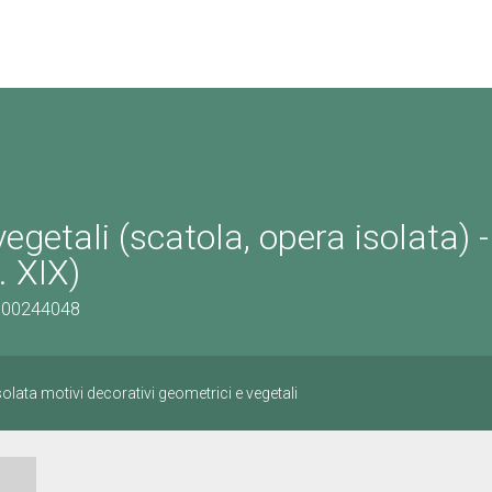
egetali (scatola, opera isolata) -
. XIX)
0500244048
olata motivi decorativi geometrici e vegetali