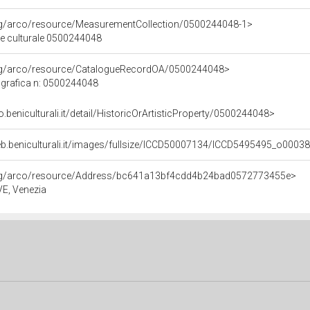
org/arco/resource/MeasurementCollection/0500244048-1>
ne culturale 0500244048
org/arco/resource/CatalogueRecordOA/0500244048>
grafica n: 0500244048
o.beniculturali.it/detail/HistoricOrArtisticProperty/0500244048>
eb.beniculturali.it/images/fullsize/ICCD50007134/ICCD5495495_o00038
org/arco/resource/Address/bc641a13bf4cdd4b24bad0572773455e>
 VE, Venezia