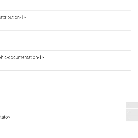
ttribution-1>
phic-documentation-1>
stato>