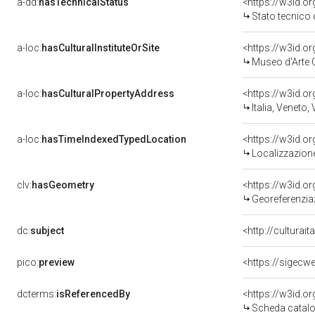
a-dd:
hasTechnicalStatus
<https://w3id.o
Stato tecnico
a-loc:
hasCulturalInstituteOrSite
<https://w3id.o
Museo d'Arte O
a-loc:
hasCulturalPropertyAddress
<https://w3id.
Italia, Veneto,
a-loc:
hasTimeIndexedTypedLocation
<https://w3id.
Localizzazione
clv:
hasGeometry
<https://w3id.
Georeferenzia
dc:
subject
<http://culturai
pico:
preview
<https://sigecw
dcterms:
isReferencedBy
<https://w3id.
Scheda catalo