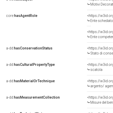
Motivi Decorat
core:
hasAgentRole
<https://w3id.
Ente schedato
<https://w3id.o
Ente competent
a-dd:
hasConservationStatus
<https://w3id.o
Stato di cons
a-dd:
hasCulturalPropertyType
<https://w3id.
scatola
a-dd:
hasMaterialOrTechnique
<https://w3id.o
argento/ agem
a-dd:
hasMeasurementCollection
<https://w3id.
Misure del be