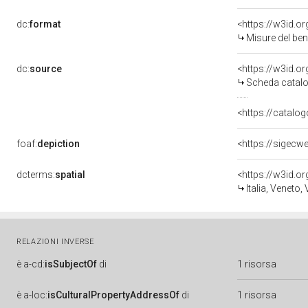
dc:
format
<https://w3id.
Misure del be
dc:
source
<https://w3id.
Scheda catalo
<https://catalog
foaf:
depiction
<https://sigecw
dcterms:
spatial
<https://w3id.
Italia, Veneto,
RELAZIONI INVERSE
è
a-cd:
isSubjectOf
di
1 risorsa
è
a-loc:
isCulturalPropertyAddressOf
di
1 risorsa