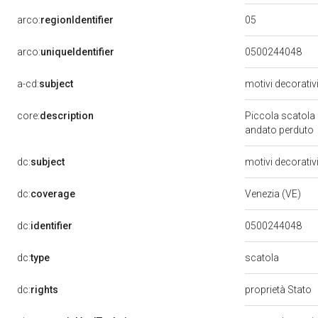
05
arco:
regionIdentifier
arco:
uniqueIdentifier
0500244048
a-cd:
subject
motivi decorativ
core:
description
Piccola scatola 
andato perduto
dc:
subject
motivi decorativ
dc:
coverage
Venezia (VE)
dc:
identifier
0500244048
scatola
dc:
type
dc:
rights
proprietà Stato