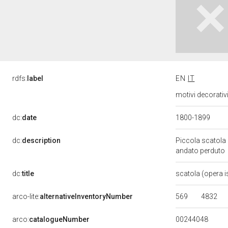
rdfs:
label
EN
IT
motivi decorativi
dc:
date
1800-1899
dc:
description
Piccola scatola 
andato perduto
dc:
title
scatola (opera i
569
4832
arco-lite:
alternativeInventoryNumber
00244048
arco:
catalogueNumber