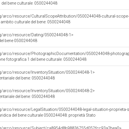
 del bene culturale: 0500244048
rg/arco/resource/CulturalScopeAttribution/0500244048-cultural-scope-a
i ambito culturale del bene: 0500244048
org/arco/resource/Dating/0500244048-1>
del bene 0500244048
org/arco/resource/PhotographicDocumentation/0500244048-photogra
e fotografica 1 del bene culturale: 0500244048
rg/arco/resource/InventorySituation/0500244048-1>
entariale del bene: 0500244048
rg/arco/resource/InventorySituation/0500244048-2>
entariale del bene: 0500244048
rg/arco/resource/LegalSituation/0500244048-legal-situation-proprieta-
ridica del bene culturale 0500244048: proprietà Stato
org/arco/resource/Subject/ca8954d8b98836755d052fcc93a2bea0>