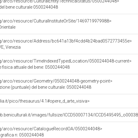
rg/arco/resource/CulturalEntityTechnicalStatus/0500244048>
 del bene culturale 0500244048
rg/arco/resource/CulturalInstituteOrSite/1469719979988>
rientale
org/arco/resource/Address/bc641a13bf4cdd4b24bad0572773455e>
 VE, Venezia
org/arco/resource/TimeIndexedTypedLocation/0500244048-current>
 fisica attuale del bene: 0500244048
org/arco/resource/Geometry/0500244048-geometry-point>
zione (puntuale) del bene culturale: 0500244048
talia.it/pico/thesaurus/4.1#opere_d_arte_visiva>
eb.beniculturali.it/images/fullsize/ICCD50007134/ICCD5495495_o00038
org/arco/resource/CatalogueRecordOA/0500244048>
grafica n: 0500244048