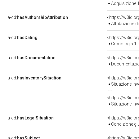
Acquisizione 1
a-cd:
hasAuthorshipAttribution
<https://w3id.o
Attribuzione d
a-cd:
hasDating
<https://w3id.
Cronologia 1 
a-cd:
hasDocumentation
<https://w3id.
Documentazion
a-cd:
hasInventorySituation
<https://w3id.o
Situazione inv
<https://w3id.o
Situazione inv
a-cd:
hasLegalSituation
<https://w3id.o
Condizione giu
a-cd:
hasSubject
<https://w3id.