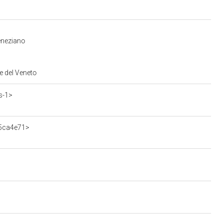
eneziano
e del Veneto
s-1>
05ca4e71>