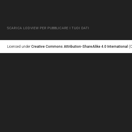
SCARICA LODVIEW PER PUBBLICARE I TUOI DATI
Licensed under
Creative Commons Attribution-ShareAlike 4.0 International
(C