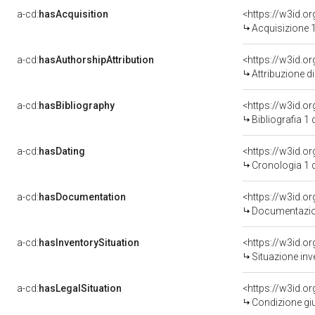
a-cd:
hasAcquisition
<https://w3id.o
Acquisizione 1
a-cd:
hasAuthorshipAttribution
Attribuzione d
a-cd:
hasBibliography
<https://w3id.o
Bibliografia 1
a-cd:
hasDating
<https://w3id.
Cronologia 1 
a-cd:
hasDocumentation
Documentazion
a-cd:
hasInventorySituation
<https://w3id.o
Situazione inv
a-cd:
hasLegalSituation
<https://w3id.o
Condizione giu