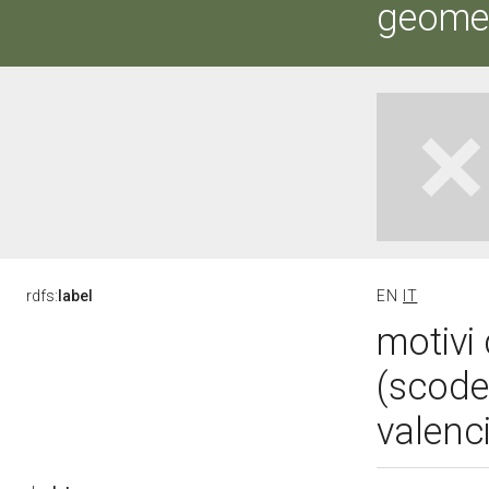
geometr
rdfs:
label
EN
IT
motivi 
(scode
valenc