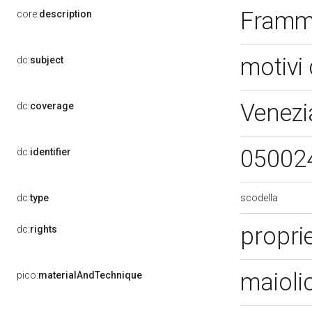
Framme
core:
description
motivi 
dc:
subject
Venezi
dc:
coverage
05002
dc:
identifier
scodella
dc:
type
propri
dc:
rights
maioli
pico:
materialAndTechnique