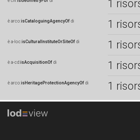
1 risor
è
clv:
isGeometryFor
di
1 risor
è
arco:
isCataloguingAgencyOf
di
1 risor
è
a-loc:
isCulturalInstituteOrSiteOf
di
1 risor
è
a-cd:
isAcquisitionOf
di
1 risor
è
arco:
isHeritageProtectionAgencyOf
di