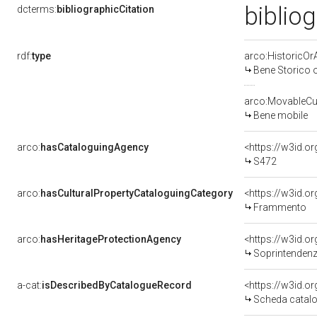
biblio
dcterms:
bibliographicCitation
rdf:
type
arco:HistoricOrA
Bene Storico o
arco:MovableCul
Bene mobile
arco:
hasCataloguingAgency
<https://w3id.
S472
arco:
hasCulturalPropertyCataloguingCategory
<https://w3id.o
Frammento
arco:
hasHeritageProtectionAgency
<https://w3id.
Soprintendenza Speciale 
a-cat:
isDescribedByCatalogueRecord
<https://w3id.
Scheda catalo