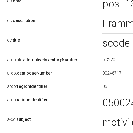
post 1
dc:
date
Framme
dc:
description
scodel
dc:
title
c.3220
arco-lite:
alternativeInventoryNumber
00248717
arco:
catalogueNumber
05
arco:
regionIdentifier
05002
arco:
uniqueIdentifier
motivi 
a-cd:
subject