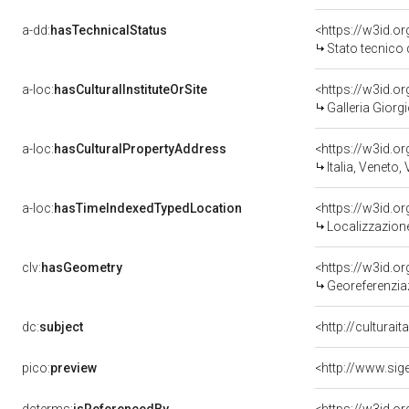
a-dd:
hasTechnicalStatus
<https://w3id.o
Stato tecnico
a-loc:
hasCulturalInstituteOrSite
<https://w3id.o
Galleria Giorgi
a-loc:
hasCulturalPropertyAddress
<https://w3id.
Italia, Veneto,
a-loc:
hasTimeIndexedTypedLocation
<https://w3id.
Localizzazione
clv:
hasGeometry
<https://w3id.
Georeferenzia
dc:
subject
<http://culturai
pico:
preview