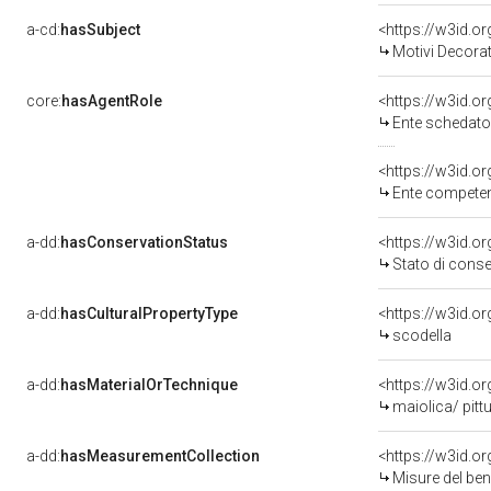
a-cd:
hasSubject
<https://w3id.
Motivi Decorat
core:
hasAgentRole
<https://w3id.
Ente schedato
<https://w3id.o
Ente competente per tutela del 
a-dd:
hasConservationStatus
<https://w3id.o
Stato di cons
a-dd:
hasCulturalPropertyType
scodella
a-dd:
hasMaterialOrTechnique
<https://w3id.o
maiolica/ pitt
a-dd:
hasMeasurementCollection
<https://w3id.
Misure del be