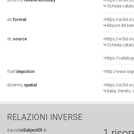
dcterms:
isReferencedBy
<https://w3id.
Scheda catalo
dc:
format
<https://w3id.
Misure del be
dc:
source
<https://w3id.
Scheda catalo
<https://catalog
foaf:
depiction
dcterms:
spatial
<https://w3id.
Italia, Veneto,
RELAZIONI INVERSE
1 risor
è
a-cd:
isSubjectOf
di