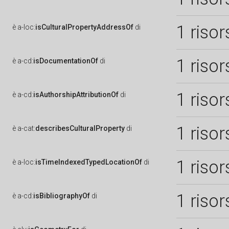
1 risor
è
a-loc:
isCulturalPropertyAddressOf
di
1 risor
è
a-cd:
isDocumentationOf
di
1 risor
è
a-cd:
isAuthorshipAttributionOf
di
1 risor
è
a-cat:
describesCulturalProperty
di
1 risor
è
a-loc:
isTimeIndexedTypedLocationOf
di
1 risor
è
a-cd:
isBibliographyOf
di