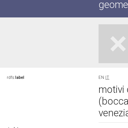
geometr
rdfs:
label
EN
IT
motivi 
(bocca
venezi