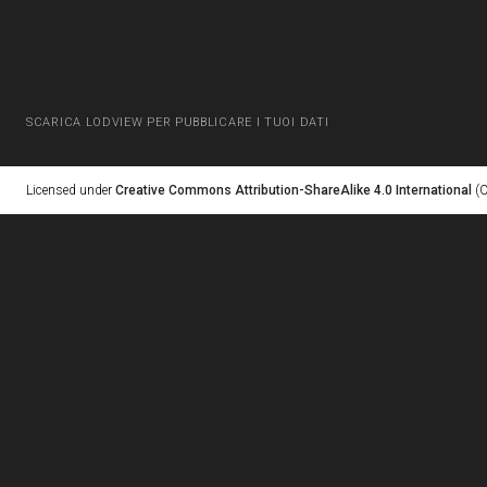
SCARICA LODVIEW PER PUBBLICARE I TUOI DATI
Licensed under
Creative Commons Attribution-ShareAlike 4.0 International
(C