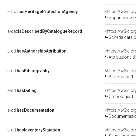
arco:
hasHeritageProtectionAgency
<https://w3id.
Soprintendenza Speciale 
a-cat:
isDescribedByCatalogueRecord
<https://w3id.
Scheda catalo
a-cd:
hasAuthorshipAttribution
Attribuzione d
a-cd:
hasBibliography
<https://w3id.o
Bibliografia 1
a-cd:
hasDating
<https://w3id.
Cronologia 1 
a-cd:
hasDocumentation
Documentazion
a-cd:
hasInventorySituation
<https://w3id.o