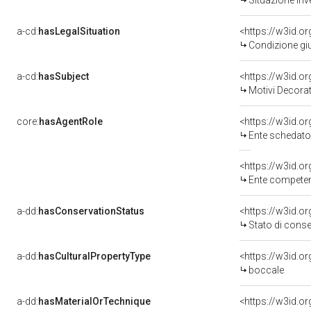
Situazione inv
a-cd:
hasLegalSituation
<https://w3id.o
Condizione giu
a-cd:
hasSubject
<https://w3id.
Motivi Decorat
core:
hasAgentRole
<https://w3id.
Ente schedato
<https://w3id.o
Ente competente per tutela del 
a-dd:
hasConservationStatus
<https://w3id.o
Stato di cons
a-dd:
hasCulturalPropertyType
<https://w3id.
boccale
a-dd:
hasMaterialOrTechnique
<https://w3id.o