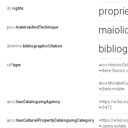
propri
dc:
rights
maioli
pico:
materialAndTechnique
biblio
dcterms:
bibliographicCitation
rdf:
type
arco:HistoricOrA
Bene Storico o
arco:MovableCul
Bene mobile
arco:
hasCataloguingAgency
<https://w3id.
S472
arco:
hasCulturalPropertyCataloguingCategory
<https://w3id.o
opera isolata