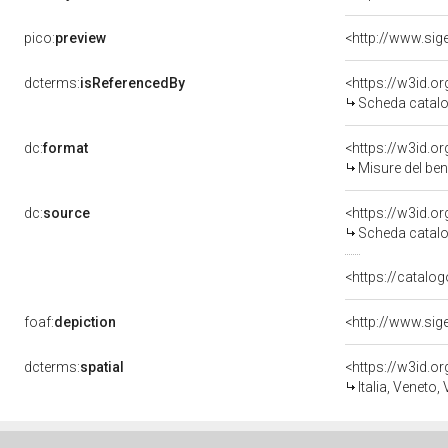
pico:
preview
dcterms:
isReferencedBy
<https://w3id.
Scheda catalo
dc:
format
<https://w3id.
Misure del be
dc:
source
<https://w3id.
Scheda catalo
<https://catalog
foaf:
depiction
dcterms:
spatial
<https://w3id.
Italia, Veneto,