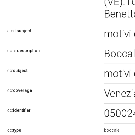
(VE): 
Benett
motivi 
a-cd:
subject
Boccal
core:
description
motivi 
dc:
subject
Venezi
dc:
coverage
05002
dc:
identifier
boccale
dc:
type