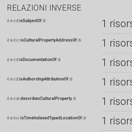
RELAZIONI INVERSE
1 risor
è
a-cd:
isSubjectOf
di
1 risor
è
a-loc:
isCulturalPropertyAddressOf
di
1 risor
è
a-cd:
isDocumentationOf
di
1 risor
è
a-cd:
isAuthorshipAttributionOf
di
1 risor
è
a-cat:
describesCulturalProperty
di
1 risor
è
a-loc:
isTimeIndexedTypedLocationOf
di