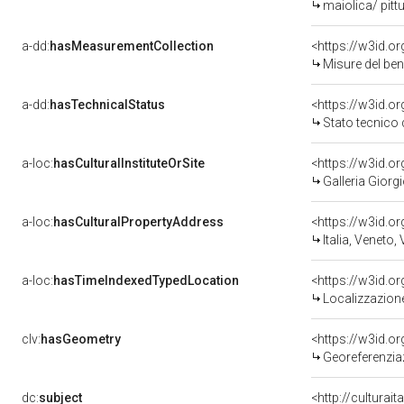
maiolica/ pitt
a-dd:
hasMeasurementCollection
<https://w3id.
Misure del be
a-dd:
hasTechnicalStatus
<https://w3id.o
Stato tecnico
a-loc:
hasCulturalInstituteOrSite
<https://w3id.o
Galleria Giorgi
a-loc:
hasCulturalPropertyAddress
<https://w3id.
Italia, Veneto,
a-loc:
hasTimeIndexedTypedLocation
<https://w3id.
Localizzazione
clv:
hasGeometry
<https://w3id.
Georeferenzia
dc:
subject
<http://culturai