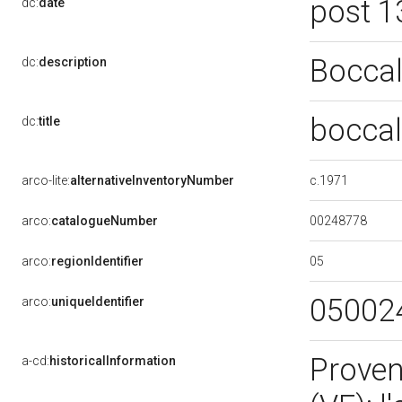
post 1
dc:
date
Boccal
dc:
description
boccal
dc:
title
c.1971
arco-lite:
alternativeInventoryNumber
00248778
arco:
catalogueNumber
05
arco:
regionIdentifier
05002
arco:
uniqueIdentifier
Proven
a-cd:
historicalInformation