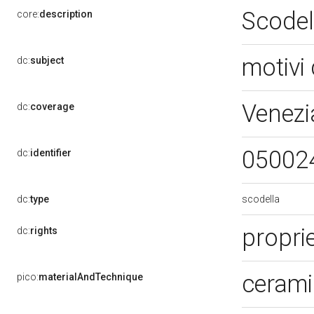
Scodel
core:
description
motivi 
dc:
subject
Venezi
dc:
coverage
05002
dc:
identifier
scodella
dc:
type
propri
dc:
rights
cerami
pico:
materialAndTechnique