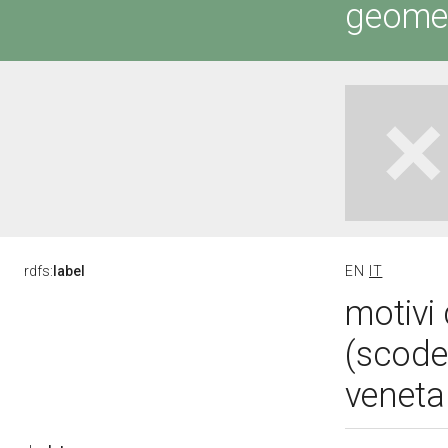
geometr
rdfs:
label
EN
IT
motivi 
(scodel
veneta