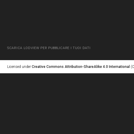
SCARICA LODVIEW PER PUBBLICARE I TUOI DATI
Licensed under
Creative Commons Attribution-ShareAlike 4.0 International
(C