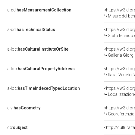
a-dd:
hasMeasurementCollection
<https://w3id.
Misure del be
a-dd:
hasTechnicalStatus
<https://w3id.o
Stato tecnico
a-loc:
hasCulturalInstituteOrSite
<https://w3id.o
Galleria Giorgi
a-loc:
hasCulturalPropertyAddress
<https://w3id.
Italia, Veneto,
a-loc:
hasTimeIndexedTypedLocation
<https://w3id.
Localizzazione
clv:
hasGeometry
<https://w3id.
Georeferenzia
dc:
subject
<http://culturai