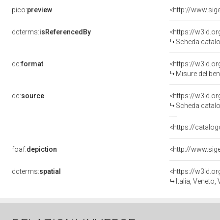
pico:
preview
dcterms:
isReferencedBy
<https://w3id.
Scheda catalo
dc:
format
<https://w3id.
Misure del be
dc:
source
<https://w3id.
Scheda catalo
<https://catalog
foaf:
depiction
dcterms:
spatial
<https://w3id.
Italia, Veneto,