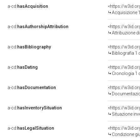
a-cd:
hasAcquisition
<https://w3id.o
Acquisizione 1
a-cd:
hasAuthorshipAttribution
Attribuzione d
a-cd:
hasBibliography
<https://w3id.o
Bibliografia 1
a-cd:
hasDating
<https://w3id.
Cronologia 1 
a-cd:
hasDocumentation
Documentazion
a-cd:
hasInventorySituation
<https://w3id.o
Situazione inv
a-cd:
hasLegalSituation
<https://w3id.o
Condizione giu