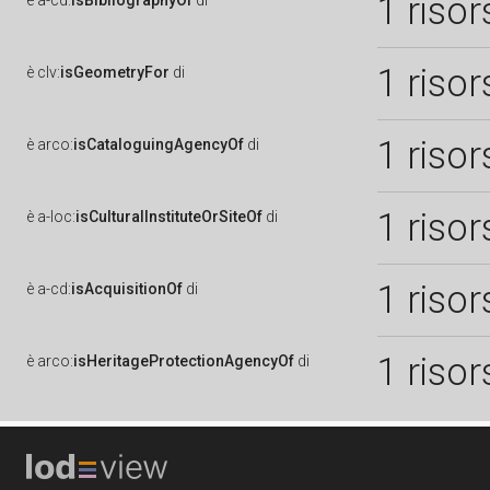
1 risor
è
a-cd:
isBibliographyOf
di
1 risor
è
clv:
isGeometryFor
di
1 risor
è
arco:
isCataloguingAgencyOf
di
1 risor
è
a-loc:
isCulturalInstituteOrSiteOf
di
1 risor
è
a-cd:
isAcquisitionOf
di
1 risor
è
arco:
isHeritageProtectionAgencyOf
di