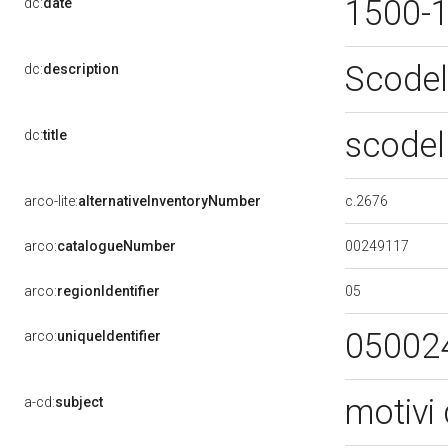
1500-
dc:
date
Scodel
dc:
description
scodel
dc:
title
c.2676
arco-lite:
alternativeInventoryNumber
00249117
arco:
catalogueNumber
05
arco:
regionIdentifier
05002
arco:
uniqueIdentifier
motivi 
a-cd:
subject