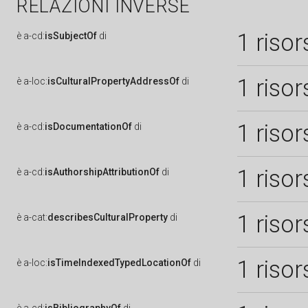
RELAZIONI INVERSE
1 risor
è
a-cd:
isSubjectOf
di
1 risor
è
a-loc:
isCulturalPropertyAddressOf
di
1 risor
è
a-cd:
isDocumentationOf
di
1 risor
è
a-cd:
isAuthorshipAttributionOf
di
1 risor
è
a-cat:
describesCulturalProperty
di
1 risor
è
a-loc:
isTimeIndexedTypedLocationOf
di