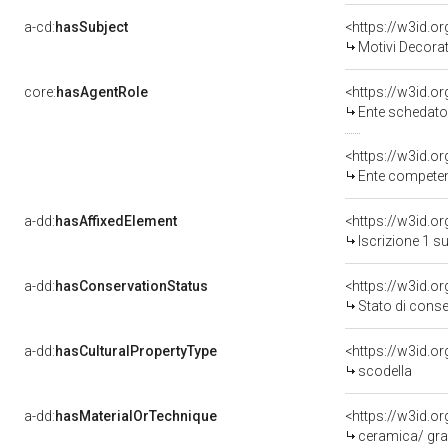
a-cd:
hasSubject
<https://w3id.
Motivi Decorat
core:
hasAgentRole
<https://w3id.
Ente schedato
<https://w3id.o
Ente competente per tutela del 
a-dd:
hasAffixedElement
<https://w3id.o
Iscrizione 1 s
a-dd:
hasConservationStatus
<https://w3id.o
Stato di cons
a-dd:
hasCulturalPropertyType
scodella
a-dd:
hasMaterialOrTechnique
<https://w3id.o
ceramica/ graf