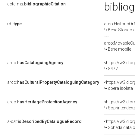
biblio
dcterms:
bibliographicCitation
rdf:
type
arco:HistoricOrA
Bene Storico o
arco:MovableCul
Bene mobile
arco:
hasCataloguingAgency
<https://w3id.
S472
arco:
hasCulturalPropertyCataloguingCategory
<https://w3id.o
opera isolata
arco:
hasHeritageProtectionAgency
<https://w3id.
Soprintendenza Speciale 
a-cat:
isDescribedByCatalogueRecord
<https://w3id.
Scheda catalo