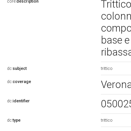
Tritti
core:
description
colonn
compos
base e
ribass
trittico
dc:
subject
Veron
dc:
coverage
05002
dc:
identifier
trittico
dc:
type