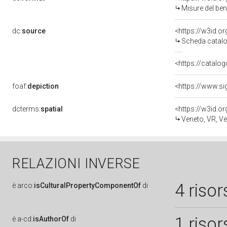
Misure del be
dc:
source
<https://w3id.
Scheda catalo
<https://catalog
foaf:
depiction
dcterms:
spatial
<https://w3id.
Veneto, VR, V
RELAZIONI INVERSE
4 risor
è
arco:
isCulturalPropertyComponentOf
di
1 risor
è
a-cd:
isAuthorOf
di