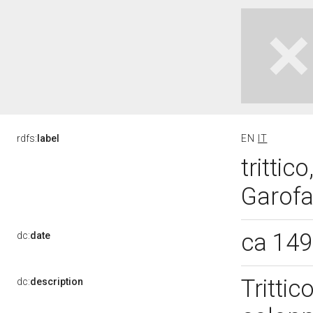
rdfs:
label
EN
IT
trittic
Garofa
ca 14
dc:
date
Tritti
dc:
description