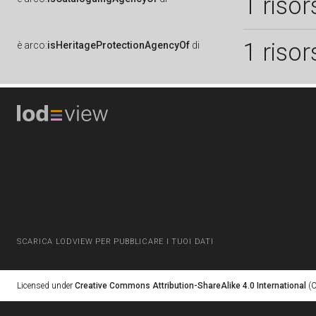
1 risor
1 risor
è
arco:
isHeritageProtectionAgencyOf
di
SCARICA LODVIEW PER PUBBLICARE I TUOI DATI
Licensed under
Creative Commons Attribution-ShareAlike 4.0 International
(C