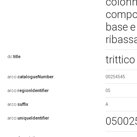
colonn
compos
base e
ribass
trittic
dc:
title
00254545
arco:
catalogueNumber
05
arco:
regionIdentifier
A
arco:
suffix
05002
arco:
uniqueIdentifier