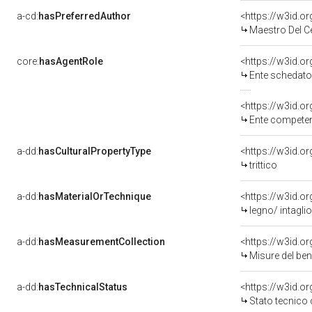
a-cd:
hasPreferredAuthor
<https://w3id.
Maestro Del C
core:
hasAgentRole
<https://w3id.
Ente schedator
<https://w3id.o
Ente competente per tu
a-dd:
hasCulturalPropertyType
<https://w3id.
trittico
a-dd:
hasMaterialOrTechnique
<https://w3id.or
legno/ intaglio
a-dd:
hasMeasurementCollection
<https://w3id.
Misure del be
a-dd:
hasTechnicalStatus
<https://w3id.o
Stato tecnico