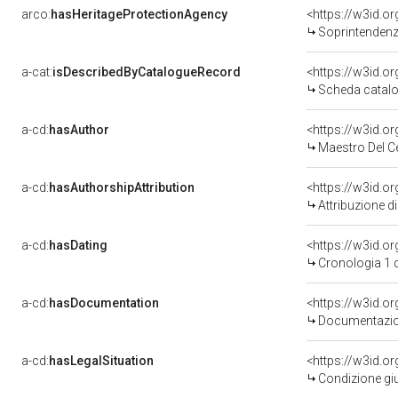
arco:
hasHeritageProtectionAgency
<https://w3id.
Soprintendenza
a-cat:
isDescribedByCatalogueRecord
<https://w3id.
Scheda catalo
a-cd:
hasAuthor
<https://w3id.
Maestro Del C
a-cd:
hasAuthorshipAttribution
<https://w3id.o
Attribuzione d
a-cd:
hasDating
<https://w3id.
Cronologia 1 
a-cd:
hasDocumentation
Documentazion
a-cd:
hasLegalSituation
Condizione giu