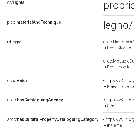
proprie
dc:
rights
legno/
pico:
materialAndTechnique
rdf:
type
arco:HistoricOrA
Bene Storico o
arco:MovableCul
Bene mobile
dc:
creator
<https://w3id.
Maestro Del C
arco:
hasCataloguingAgency
<https://w3id.
S76
arco:
hasCulturalPropertyCataloguingCategory
<https://w3id.o
Insieme