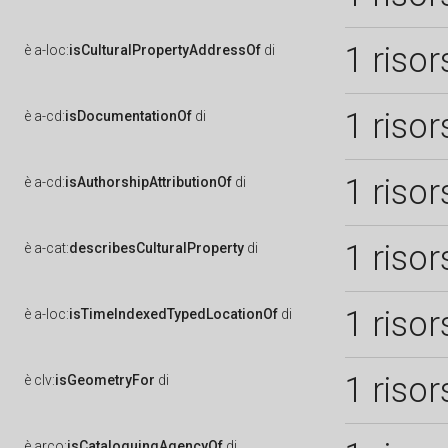
1 risor
è
a-loc:
isCulturalPropertyAddressOf
di
1 risor
è
a-cd:
isDocumentationOf
di
1 risor
è
a-cd:
isAuthorshipAttributionOf
di
1 risor
è
a-cat:
describesCulturalProperty
di
1 risor
è
a-loc:
isTimeIndexedTypedLocationOf
di
1 risor
è
clv:
isGeometryFor
di
è
arco:
isCataloguingAgencyOf
di