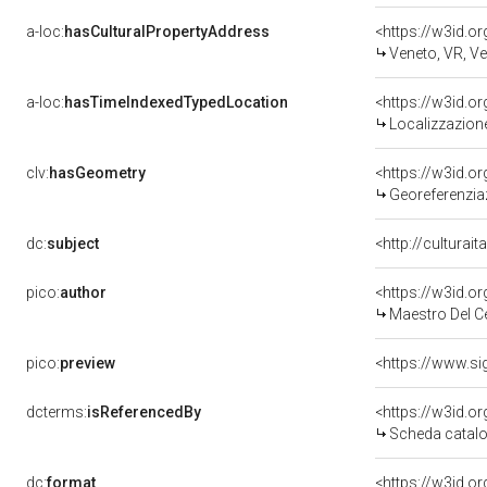
a-loc:
hasCulturalPropertyAddress
<https://w3id.
Veneto, VR, V
a-loc:
hasTimeIndexedTypedLocation
<https://w3id.
Localizzazione
clv:
hasGeometry
<https://w3id.
Georeferenzia
dc:
subject
<http://culturai
pico:
author
<https://w3id.
Maestro Del C
pico:
preview
dcterms:
isReferencedBy
<https://w3id.
Scheda catalo
dc:
format
<https://w3id.