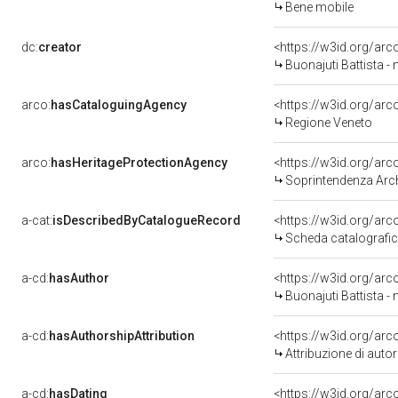
Bene mobile
dc:
creator
<https://w3id.org/a
Buonajuti Battista - 
arco:
hasCataloguingAgency
<https://w3id.org/a
Regione Veneto
arco:
hasHeritageProtectionAgency
<https://w3id.org/a
Soprintendenza Arche
a-cat:
isDescribedByCatalogueRecord
<https://w3id.org/a
Scheda catalografi
a-cd:
hasAuthor
<https://w3id.org/a
Buonajuti Battista - 
a-cd:
hasAuthorshipAttribution
<https://w3id.org/ar
Attribuzione di aut
a-cd:
hasDating
<https://w3id.org/ar