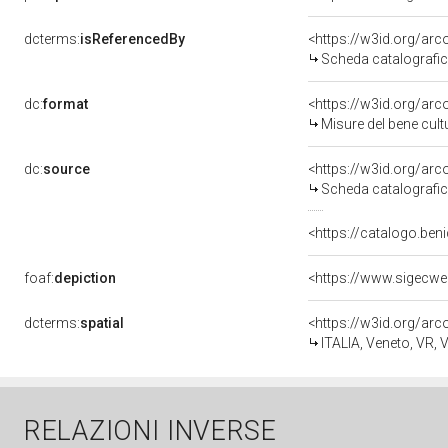
dcterms:
isReferencedBy
<https://w3id.org/a
Scheda catalografi
dc:
format
<https://w3id.org/ar
Misure del bene cul
dc:
source
<https://w3id.org/a
Scheda catalografi
<https://catalogo.beni
foaf:
depiction
<https://www.sigecwe
dcterms:
spatial
<https://w3id.org/a
ITALIA, Veneto, VR, 
RELAZIONI INVERSE