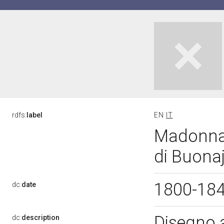
rdfs:
label
EN
IT
Madonna 
di Buonaj
1800-18
dc:
date
Disegno a
dc:
description