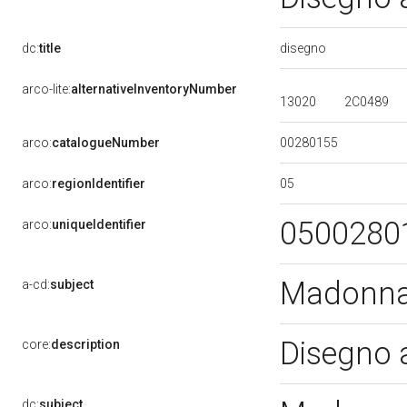
disegno
dc:
title
arco-lite:
alternativeInventoryNumber
13020
2C0489
00280155
arco:
catalogueNumber
05
arco:
regionIdentifier
0500280
arco:
uniqueIdentifier
Madonna 
a-cd:
subject
Disegno a
core:
description
dc:
subject