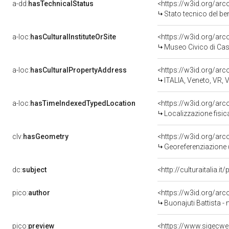
a-dd:
hasTechnicalStatus
<https://w3id.org/ar
Stato tecnico del b
a-loc:
hasCulturalInstituteOrSite
<https://w3id.org/ar
Museo Civico di Cas
a-loc:
hasCulturalPropertyAddress
<https://w3id.org/a
ITALIA, Veneto, VR, 
a-loc:
hasTimeIndexedTypedLocation
<https://w3id.org/ar
Localizzazione fisic
clv:
hasGeometry
<https://w3id.org/ar
Georeferenziazione 
dc:
subject
<http://culturaitalia.
pico:
author
<https://w3id.org/a
Buonajuti Battista - 
pico:
preview
<https://www.sigecwe