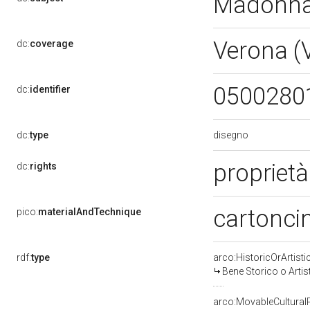
Madonna 
Verona (
dc:
coverage
0500280
dc:
identifier
disegno
dc:
type
proprietà
dc:
rights
cartonci
pico:
materialAndTechnique
rdf:
type
arco:HistoricOrArtisti
Bene Storico o Artis
arco:MovableCultural