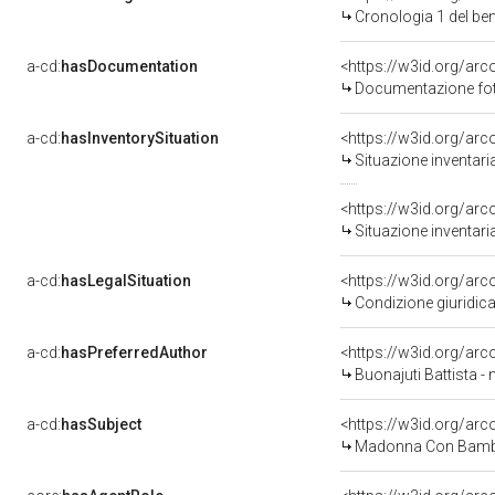
Cronologia 1 del b
a-cd:
hasDocumentation
Documentazione foto
a-cd:
hasInventorySituation
<https://w3id.org/ar
Situazione inventar
<https://w3id.org/ar
Situazione inventar
a-cd:
hasLegalSituation
Condizione giuridica
a-cd:
hasPreferredAuthor
<https://w3id.org/a
Buonajuti Battista - 
a-cd:
hasSubject
<https://w3id.org/a
Madonna Con Bambi