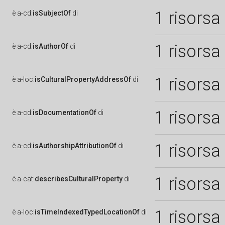
1 risorsa
è
a-cd:
isSubjectOf
di
1 risorsa
è
a-cd:
isAuthorOf
di
1 risorsa
è
a-loc:
isCulturalPropertyAddressOf
di
1 risorsa
è
a-cd:
isDocumentationOf
di
1 risorsa
è
a-cd:
isAuthorshipAttributionOf
di
1 risorsa
è
a-cat:
describesCulturalProperty
di
1 risorsa
è
a-loc:
isTimeIndexedTypedLocationOf
di