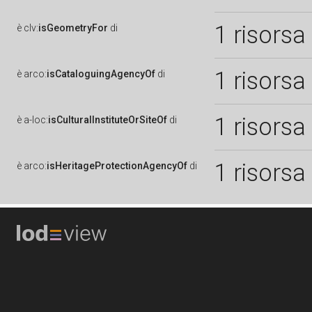
1 risorsa
è
clv:
isGeometryFor
di
1 risorsa
è
arco:
isCataloguingAgencyOf
di
1 risorsa
è
a-loc:
isCulturalInstituteOrSiteOf
di
1 risorsa
è
arco:
isHeritageProtectionAgencyOf
di