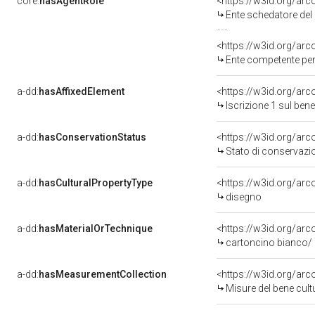
core:
hasAgentRole
<https://w3id.org/ar
Ente schedatore de
<https://w3id.org/ar
Ente competente per tutela d
a-dd:
hasAffixedElement
<https://w3id.org/arc
Iscrizione 1 sul be
a-dd:
hasConservationStatus
<https://w3id.org/ar
Stato di conservazi
a-dd:
hasCulturalPropertyType
<https://w3id.org/ar
disegno
a-dd:
hasMaterialOrTechnique
<https://w3id.org/arc
cartoncino bianco/ 
a-dd:
hasMeasurementCollection
<https://w3id.org/ar
Misure del bene cul