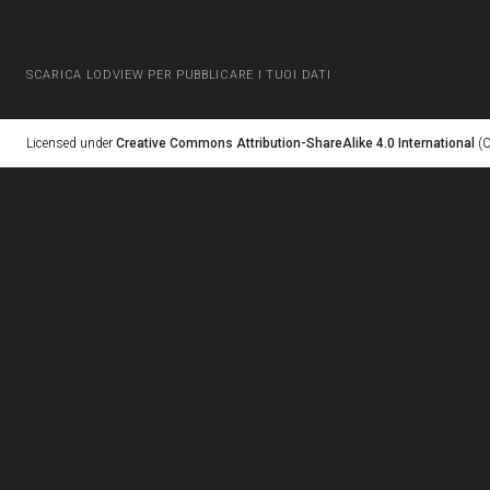
SCARICA LODVIEW PER PUBBLICARE I TUOI DATI
Licensed under
Creative Commons Attribution-ShareAlike 4.0 International
(C