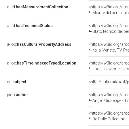
a-dd:
hasMeasurementCollection
<https://w3id.org/ar
Misure del bene cul
a-dd:
hasTechnicalStatus
<https://w3id.org/ar
Stato tecnico del b
a-loc:
hasCulturalPropertyAddress
<https://w3id.org/a
Italia, Veneto, TV, P
a-loc:
hasTimeIndexedTypedLocation
<https://w3id.org/ar
Localizzazione fisi
dc:
subject
<http://culturaitalia.
pico:
author
<https://w3id.org/a
Angeli Giuseppe - 17
<https://w3id.org/a
De Colle Pellegrino 