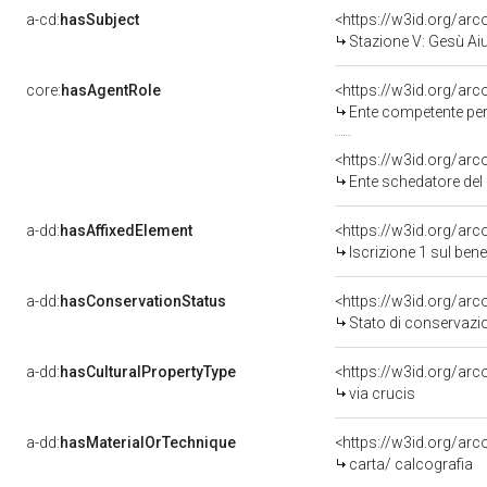
a-cd:
hasSubject
<https://w3id.org/a
Stazione V: Gesù Aiu
core:
hasAgentRole
<https://w3id.org/ar
Ente competente per tutela de
<https://w3id.org/ar
Ente schedatore del 
a-dd:
hasAffixedElement
<https://w3id.org/arc
Iscrizione 1 sul be
a-dd:
hasConservationStatus
<https://w3id.org/ar
Stato di conservazi
a-dd:
hasCulturalPropertyType
<https://w3id.org/a
via crucis
a-dd:
hasMaterialOrTechnique
<https://w3id.org/arc
carta/ calcografia