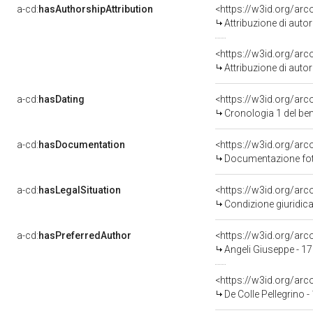
a-cd:
hasAuthorshipAttribution
<https://w3id.org/ar
Attribuzione di aut
<https://w3id.org/ar
Attribuzione di aut
a-cd:
hasDating
<https://w3id.org/ar
Cronologia 1 del b
a-cd:
hasDocumentation
Documentazione foto
a-cd:
hasLegalSituation
Condizione giuridica
a-cd:
hasPreferredAuthor
<https://w3id.org/a
Angeli Giuseppe - 17
<https://w3id.org/a
De Colle Pellegrino 