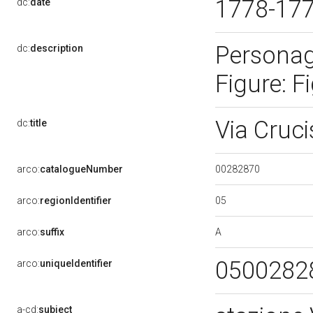
1778-17
dc:
date
Personagg
dc:
description
Figure: F
Via Cruc
dc:
title
00282870
arco:
catalogueNumber
05
arco:
regionIdentifier
A
arco:
suffix
0500282
arco:
uniqueIdentifier
a-cd:
subject