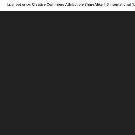
Licensed under
Creative Commons Attribution-ShareAlike 4.0 International
(C