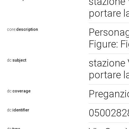
stazione 
portare l
Personagg
core:
description
Figure: F
stazione 
dc:
subject
portare l
Preganzi
dc:
coverage
0500282
dc:
identifier