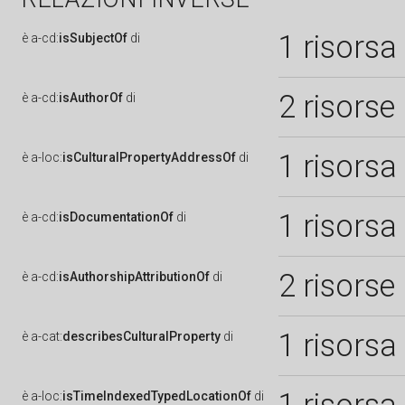
1 risorsa
è
a-cd:
isSubjectOf
di
2 risorse
è
a-cd:
isAuthorOf
di
1 risorsa
è
a-loc:
isCulturalPropertyAddressOf
di
1 risorsa
è
a-cd:
isDocumentationOf
di
2 risorse
è
a-cd:
isAuthorshipAttributionOf
di
1 risorsa
è
a-cat:
describesCulturalProperty
di
è
a-loc:
isTimeIndexedTypedLocationOf
di