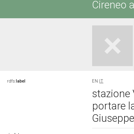
Cireneo a
rdfs:
label
EN
IT
stazione 
portare l
Giuseppe,