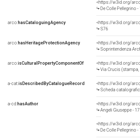
<https://w3id.org/a
De Colle Pellegrino 
arco:
hasCataloguingAgency
<https://w3id.org/a
S76
arco:
hasHeritageProtectionAgency
<https://w3id.org/a
Soprintendenza Arche
arco:
isCulturalPropertyComponentOf
<https://w3id.org/ar
Via Crucis (stampa, s
a-cat:
isDescribedByCatalogueRecord
<https://w3id.org/a
Scheda catalografi
a-cd:
hasAuthor
<https://w3id.org/a
Angeli Giuseppe - 17
<https://w3id.org/a
De Colle Pellegrino 