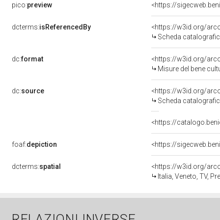
pico:
preview
<https://sigecweb.be
dcterms:
isReferencedBy
<https://w3id.org/a
Scheda catalografi
dc:
format
<https://w3id.org/ar
Misure del bene cul
dc:
source
<https://w3id.org/a
Scheda catalografi
<https://catalogo.beni
foaf:
depiction
<https://sigecweb.be
dcterms:
spatial
<https://w3id.org/a
Italia, Veneto, TV, P
RELAZIONI INVERSE