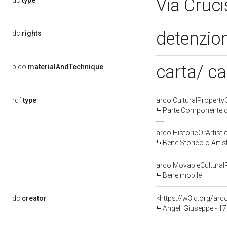
Via Cruc
dc:
type
detenzion
dc:
rights
carta/ c
pico:
materialAndTechnique
rdf:
type
arco:CulturalPropert
Parte Componente di
arco:HistoricOrArtisti
Bene Storico o Artis
arco:MovableCultural
Bene mobile
dc:
creator
<https://w3id.org/a
Angeli Giuseppe - 17