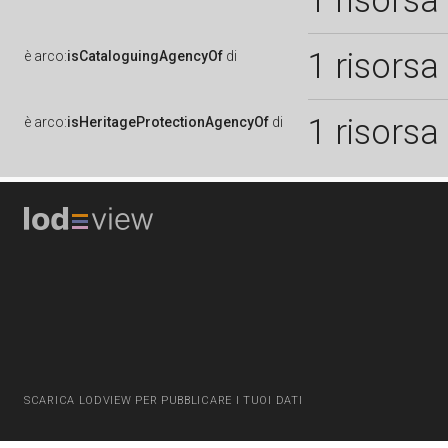
1 risorsa
1 risorsa
è
arco:
isCataloguingAgencyOf
di
1 risorsa
è
arco:
isHeritageProtectionAgencyOf
di
SCARICA LODVIEW PER PUBBLICARE I TUOI DATI