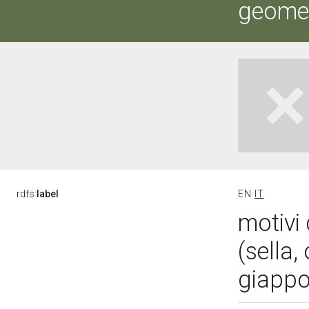
geometr
rdfs:
label
EN
IT
motivi 
(sella,
giappo