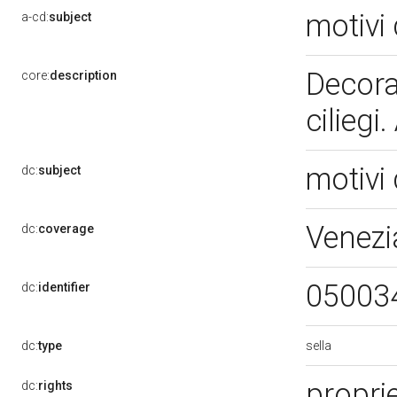
motivi 
a-cd:
subject
Decoraz
core:
description
ciliegi
motivi 
dc:
subject
Venezi
dc:
coverage
05003
dc:
identifier
sella
dc:
type
propri
dc:
rights