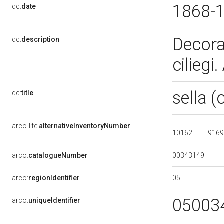
1868-
dc:
date
Decoraz
dc:
description
ciliegi
sella (
dc:
title
arco-lite:
alternativeInventoryNumber
10162
916
00343149
arco:
catalogueNumber
05
arco:
regionIdentifier
05003
arco:
uniqueIdentifier