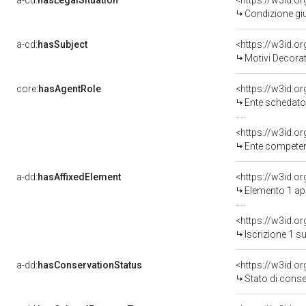
a-cd:
hasLegalSituation
<https://w3id.o
Condizione giu
a-cd:
hasSubject
<https://w3id.
Motivi Decorat
core:
hasAgentRole
<https://w3id.
Ente schedato
<https://w3id.o
Ente competent
a-dd:
hasAffixedElement
<https://w3id.
Elemento 1 a
<https://w3id.o
Iscrizione 1 s
a-dd:
hasConservationStatus
<https://w3id.o
Stato di cons