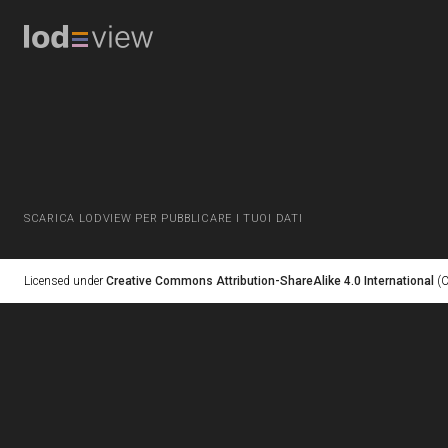
SCARICA LODVIEW PER PUBBLICARE I TUOI DATI
Licensed under
Creative Commons Attribution-ShareAlike 4.0 International
(C