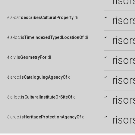
1 risor
1 risor
è
a-cat:
describesCulturalProperty
di
1 risor
è
a-loc:
isTimeIndexedTypedLocationOf
di
1 risor
è
clv:
isGeometryFor
di
1 risor
è
arco:
isCataloguingAgencyOf
di
1 risor
è
a-loc:
isCulturalInstituteOrSiteOf
di
1 risor
è
arco:
isHeritageProtectionAgencyOf
di