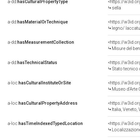
a-dd:
hasCulturalPropertyType
<https://w3id.
sella
a-dd:
hasMaterialOrTechnique
<https://w3id.o
legno/ laccat
a-dd:
hasMeasurementCollection
<https://w3id.
Misure del be
a-dd:
hasTechnicalStatus
<https://w3id.o
Stato tecnico
a-loc:
hasCulturalInstituteOrSite
<https://w3id.o
Museo d'Arte O
a-loc:
hasCulturalPropertyAddress
<https://w3id.
Italia, Veneto,
a-loc:
hasTimeIndexedTypedLocation
<https://w3id.
Localizzazione