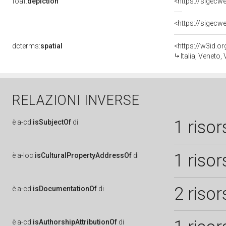
foaf:
depiction
<https://sigecw
<https://sigecw
dcterms:
spatial
<https://w3id.
Italia, Veneto,
RELAZIONI INVERSE
1 risor
è
a-cd:
isSubjectOf
di
1 risor
è
a-loc:
isCulturalPropertyAddressOf
di
2 risor
è
a-cd:
isDocumentationOf
di
è
a-cd:
isAuthorshipAttributionOf
di