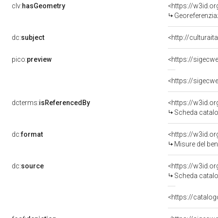
clv:
hasGeometry
<https://w3id.
Georeferenzia
dc:
subject
<http://culturai
pico:
preview
<https://sigecw
<https://sigecw
dcterms:
isReferencedBy
<https://w3id.
Scheda catalo
dc:
format
<https://w3id.
Misure del be
dc:
source
<https://w3id.
Scheda catalo
<https://catalog