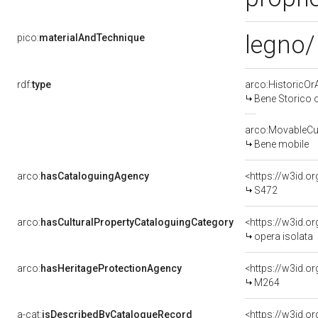
legno/
pico:
materialAndTechnique
rdf:
type
arco:HistoricOrA
Bene Storico o
arco:MovableCul
Bene mobile
arco:
hasCataloguingAgency
<https://w3id.
S472
arco:
hasCulturalPropertyCataloguingCategory
<https://w3id.o
opera isolata
arco:
hasHeritageProtectionAgency
<https://w3id.
M264
a-cat:
isDescribedByCatalogueRecord
<https://w3id.