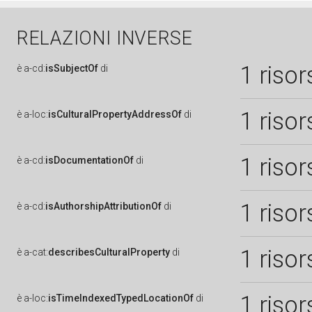
RELAZIONI INVERSE
1 risor
è
a-cd:
isSubjectOf
di
1 risor
è
a-loc:
isCulturalPropertyAddressOf
di
1 risor
è
a-cd:
isDocumentationOf
di
1 risor
è
a-cd:
isAuthorshipAttributionOf
di
1 risor
è
a-cat:
describesCulturalProperty
di
1 risor
è
a-loc:
isTimeIndexedTypedLocationOf
di