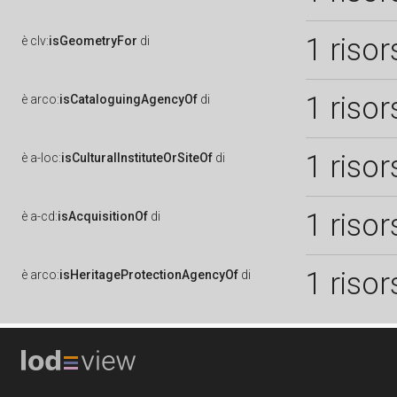
1 risor
è
clv:
isGeometryFor
di
1 risor
è
arco:
isCataloguingAgencyOf
di
1 risor
è
a-loc:
isCulturalInstituteOrSiteOf
di
1 risor
è
a-cd:
isAcquisitionOf
di
1 risor
è
arco:
isHeritageProtectionAgencyOf
di