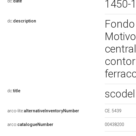
1450-
dc:
date
Fondo 
dc:
description
Motivo
centra
contor
ferrac
scodel
dc:
title
CE. 5439
arco-lite:
alternativeInventoryNumber
00438200
arco:
catalogueNumber