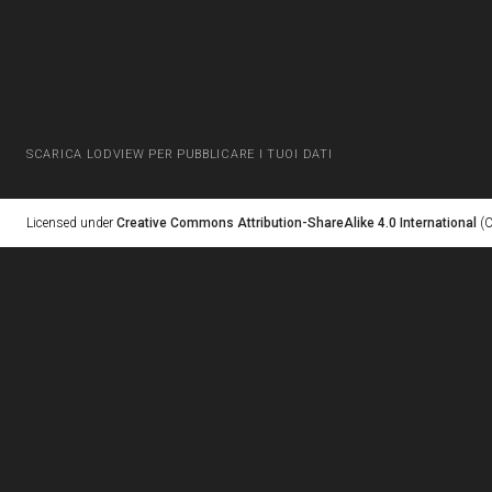
SCARICA LODVIEW PER PUBBLICARE I TUOI DATI
Licensed under
Creative Commons Attribution-ShareAlike 4.0 International
(C