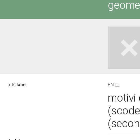
geometr
rdfs:
label
EN
IT
motivi 
(scode
(secon