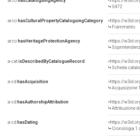
arco:
hasCataloguingAgency
<https://w3id.
S472
arco:
hasCulturalPropertyCataloguingCategory
<https://w3id.o
Frammento
arco:
hasHeritageProtectionAgency
<https://w3id.
Soprintendenza Speciale 
a-cat:
isDescribedByCatalogueRecord
<https://w3id.
Scheda catalo
a-cd:
hasAcquisition
<https://w3id.o
Acquisizione 1
a-cd:
hasAuthorshipAttribution
Attribuzione d
a-cd:
hasDating
<https://w3id.
Cronologia 1 