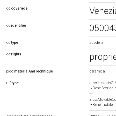
Venezi
dc:
coverage
05004
dc:
identifier
scodella
dc:
type
propri
dc:
rights
ceramica
pico:
materialAndTechnique
rdf:
type
arco:HistoricOrA
Bene Storico o
arco:MovableCul
Bene mobile