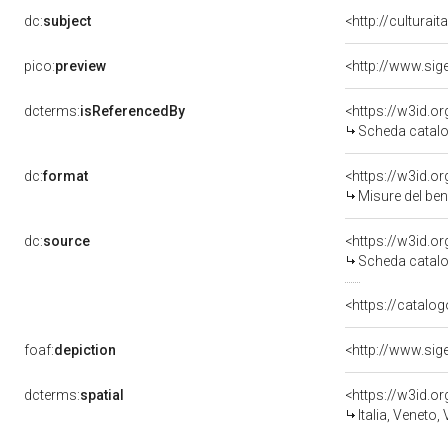
dc:
subject
<http://culturai
pico:
preview
dcterms:
isReferencedBy
<https://w3id.
Scheda catalo
dc:
format
<https://w3id.
Misure del be
dc:
source
<https://w3id.
Scheda catalo
<https://catalog
foaf:
depiction
dcterms:
spatial
<https://w3id.
Italia, Veneto,