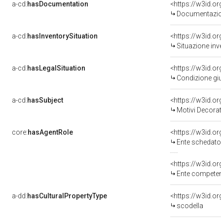
a-cd:
hasDocumentation
Documentazion
a-cd:
hasInventorySituation
<https://w3id.o
Situazione inv
a-cd:
hasLegalSituation
<https://w3id.o
Condizione giu
a-cd:
hasSubject
<https://w3id.
Motivi Decorat
core:
hasAgentRole
<https://w3id.
Ente schedato
<https://w3id.o
Ente competente per tutela del 
a-dd:
hasCulturalPropertyType
scodella