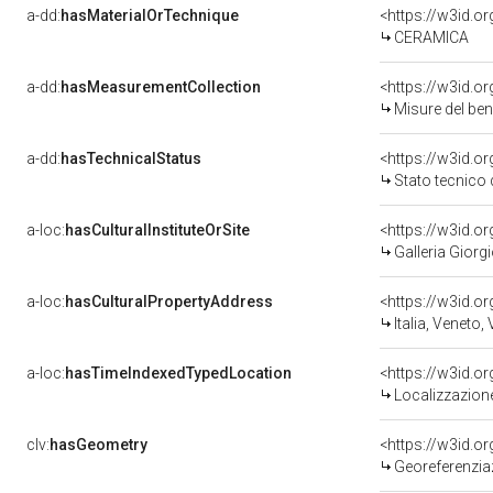
a-dd:
hasMaterialOrTechnique
<https://w3id.o
CERAMICA
a-dd:
hasMeasurementCollection
<https://w3id.
Misure del be
a-dd:
hasTechnicalStatus
<https://w3id.o
Stato tecnico
a-loc:
hasCulturalInstituteOrSite
<https://w3id.o
Galleria Giorgi
a-loc:
hasCulturalPropertyAddress
<https://w3id.
Italia, Veneto,
a-loc:
hasTimeIndexedTypedLocation
<https://w3id.
Localizzazione
clv:
hasGeometry
<https://w3id.
Georeferenzia