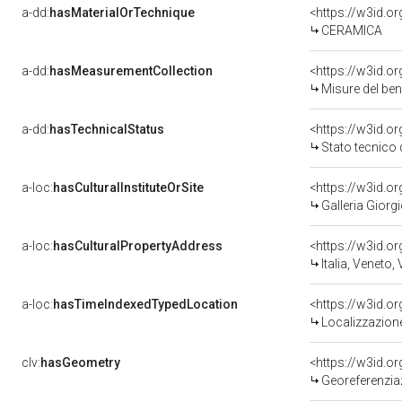
a-dd:
hasMaterialOrTechnique
<https://w3id.o
CERAMICA
a-dd:
hasMeasurementCollection
<https://w3id.
Misure del be
a-dd:
hasTechnicalStatus
<https://w3id.o
Stato tecnico
a-loc:
hasCulturalInstituteOrSite
<https://w3id.o
Galleria Giorgi
a-loc:
hasCulturalPropertyAddress
<https://w3id.
Italia, Veneto,
a-loc:
hasTimeIndexedTypedLocation
<https://w3id.
Localizzazione
clv:
hasGeometry
<https://w3id.
Georeferenzia