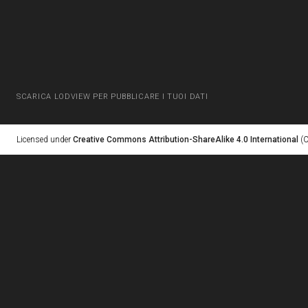
SCARICA LODVIEW PER PUBBLICARE I TUOI DATI
Licensed under
Creative Commons Attribution-ShareAlike 4.0 International
(C