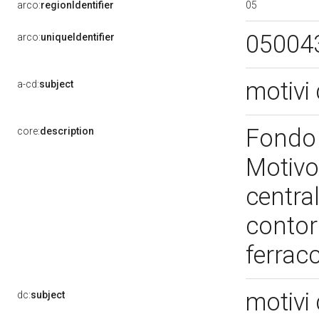
05
arco:
regionIdentifier
05004
arco:
uniqueIdentifier
motivi 
a-cd:
subject
Fondo 
core:
description
Motivo
centra
contor
ferrac
motivi 
dc:
subject