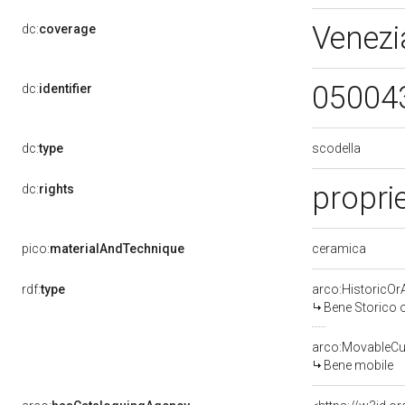
Venezi
dc:
coverage
05004
dc:
identifier
scodella
dc:
type
propri
dc:
rights
ceramica
pico:
materialAndTechnique
rdf:
type
arco:HistoricOrA
Bene Storico o
arco:MovableCul
Bene mobile