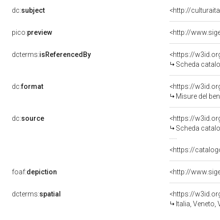
dc:
subject
<http://culturai
pico:
preview
dcterms:
isReferencedBy
<https://w3id.
Scheda catalo
dc:
format
<https://w3id.
Misure del be
dc:
source
<https://w3id.
Scheda catalo
<https://catalog
foaf:
depiction
dcterms:
spatial
<https://w3id.
Italia, Veneto,