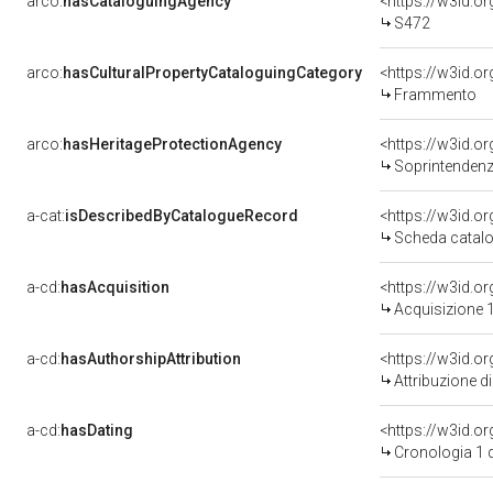
arco:
hasCataloguingAgency
<https://w3id.
S472
arco:
hasCulturalPropertyCataloguingCategory
<https://w3id.o
Frammento
arco:
hasHeritageProtectionAgency
<https://w3id.
Soprintendenza Speciale 
a-cat:
isDescribedByCatalogueRecord
<https://w3id.
Scheda catalo
a-cd:
hasAcquisition
<https://w3id.o
Acquisizione 1
a-cd:
hasAuthorshipAttribution
Attribuzione d
a-cd:
hasDating
<https://w3id.
Cronologia 1 