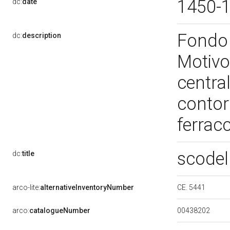
1450-
dc:
date
Fondo 
dc:
description
Motivo
centra
contor
ferrac
scodel
dc:
title
CE. 5441
arco-lite:
alternativeInventoryNumber
00438202
arco:
catalogueNumber