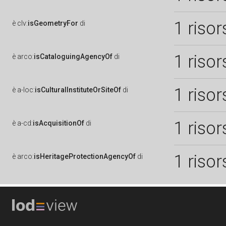
1 risor
è
clv:
isGeometryFor
di
1 risor
è
arco:
isCataloguingAgencyOf
di
1 risor
è
a-loc:
isCulturalInstituteOrSiteOf
di
1 risor
è
a-cd:
isAcquisitionOf
di
1 risor
è
arco:
isHeritageProtectionAgencyOf
di