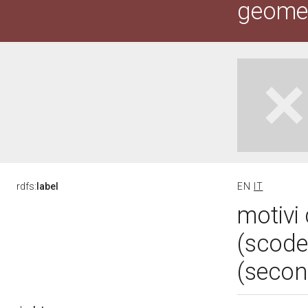
geometr
rdfs:
label
EN
IT
motivi 
(scode
(secon