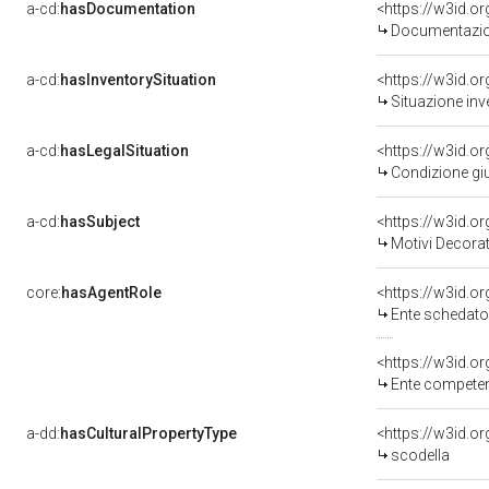
a-cd:
hasDocumentation
Documentazion
a-cd:
hasInventorySituation
<https://w3id.o
Situazione inv
a-cd:
hasLegalSituation
<https://w3id.o
Condizione giu
a-cd:
hasSubject
<https://w3id.
Motivi Decorat
core:
hasAgentRole
<https://w3id.
Ente schedato
<https://w3id.o
Ente competente per tutela del 
a-dd:
hasCulturalPropertyType
scodella