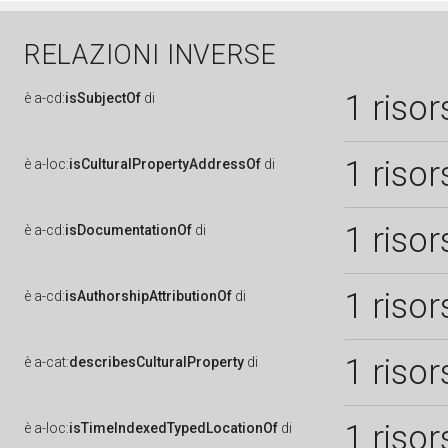
RELAZIONI INVERSE
1 risor
è
a-cd:
isSubjectOf
di
1 risor
è
a-loc:
isCulturalPropertyAddressOf
di
1 risor
è
a-cd:
isDocumentationOf
di
1 risor
è
a-cd:
isAuthorshipAttributionOf
di
1 risor
è
a-cat:
describesCulturalProperty
di
1 risor
è
a-loc:
isTimeIndexedTypedLocationOf
di